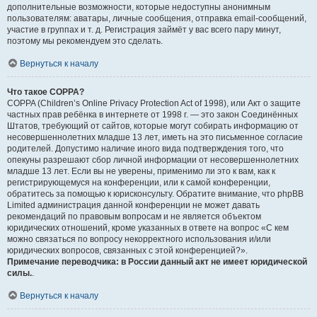
дополнительные возможности, которые недоступны анонимным
пользователям: аватары, личные сообщения, отправка email-сообщений,
участие в группах и т. д. Регистрация займёт у вас всего пару минут,
поэтому мы рекомендуем это сделать.
Вернуться к началу
Что такое COPPA?
COPPA (Children’s Online Privacy Protection Act of 1998), или Акт о защите
частных прав ребёнка в интернете от 1998 г. — это закон Соединённых
Штатов, требующий от сайтов, которые могут собирать информацию от
несовершеннолетних младше 13 лет, иметь на это письменное согласие
родителей. Допустимо наличие иного вида подтверждения того, что
опекуны разрешают сбор личной информации от несовершеннолетних
младше 13 лет. Если вы не уверены, применимо ли это к вам, как к
регистрирующемуся на конференции, или к самой конференции,
обратитесь за помощью к юрисконсульту. Обратите внимание, что phpBB
Limited администрация данной конференции не может давать
рекомендаций по правовым вопросам и не является объектом
юридических отношений, кроме указанных в ответе на вопрос «С кем
можно связаться по вопросу некорректного использования и/или
юридических вопросов, связанных с этой конференцией?».
Примечание переводчика: в России данный акт не имеет юридической
силы.
.
Вернуться к началу