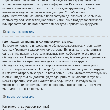
Группы пользователей разбивают сообщество на структурные части,
управляемые администратором конференции. Каждый пользователь
может состоять в нескольких группах, и каждой группе могут быть
назначены индивидуальные права доступа. Это облегчает
администраторам назначение прав доступа одновременно большому
количеству пользователей, например, изменение модераторских прав
или предоставление пользователям доступа к приватным форумам.
Вернуться к началу
Где находятся группы и как мне вступить в них?
Вы можете получить информацию обо всех существующих группах по
ссылке «Группы» в вашем личном разделе. Если вы хотите вступить в
одну из них, нажмите соответствующую кнопку. Однако не все группы
общедоступны. Некоторые могут требовать одобрения для вступления в
них, могут быть закрытыми или даже скрытыми. Если группа
общедоступна, то вы можете запросить членство в ней, щёлкнув по
соответствующей кнопке. Если требуется одобрение на участие в группе,
вы можете отправить запрос на вступление, щёлкнув по соответствующей
кнопке. Лидер группы должен будет одобрить ваше участие в группе и
может спросить, зачем вы хотите присоединиться. Пожалуйста, не
беспокойте лидера группы, если он отклонил ваш запрос; у него могут
быть для этого свои причины.
Вернуться к началу
Как мне стать лидером группы?