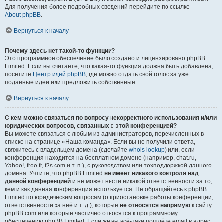
Для получения более подробных сведений перейдите по ссылке
About phpBB
.
Вернуться к началу
Почему здесь нет такой-то функции?
Это программное обеспечение было создано и лицензировано phpBB
Limited. Если вы считаете, что какая-то функция должна быть добавлена,
посетите
Центр идей phpBB
, где можно отдать свой голос за уже
поданные идеи или предложить собственные.
Вернуться к началу
С кем можно связаться по вопросу некорректного использования и/или
юридических вопросов, связанных с этой конференцией?
Вы можете связаться с любым из администраторов, перечисленных в
списке на странице «Наша команда». Если вы не получили ответа,
свяжитесь с владельцем домена (сделайте
whois lookup
) или, если
конференция находится на бесплатном домене (например, chat.ru,
Yahoo!, free.fr, f2s.com и т. п.), с руководством или техподдержкой данного
домена. Учтите, что phpBB Limited
не имеет никакого контроля над
данной конференцией
и не может нести никакой ответственности за то,
кем и как данная конференция используется. Не обращайтесь к phpBB
Limited по юридическим вопросам (о приостановке работы конференции,
ответственности за неё и т. д.), которые
не относятся напрямую
к сайту
phpBB.com или которые частично относятся к программному
обеспечению phpBB Limited. Если же вы всё-таки пошлёте email в адрес