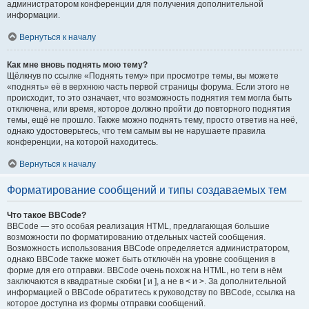
администратором конференции для получения дополнительной
информации.
Вернуться к началу
Как мне вновь поднять мою тему?
Щёлкнув по ссылке «Поднять тему» при просмотре темы, вы можете
«поднять» её в верхнюю часть первой страницы форума. Если этого не
происходит, то это означает, что возможность поднятия тем могла быть
отключена, или время, которое должно пройти до повторного поднятия
темы, ещё не прошло. Также можно поднять тему, просто ответив на неё,
однако удостоверьтесь, что тем самым вы не нарушаете правила
конференции, на которой находитесь.
Вернуться к началу
Форматирование сообщений и типы создаваемых тем
Что такое BBCode?
BBCode — это особая реализация HTML, предлагающая большие
возможности по форматированию отдельных частей сообщения.
Возможность использования BBCode определяется администратором,
однако BBCode также может быть отключён на уровне сообщения в
форме для его отправки. BBCode очень похож на HTML, но теги в нём
заключаются в квадратные скобки [ и ], а не в < и >. За дополнительной
информацией о BBCode обратитесь к руководству по BBCode, ссылка на
которое доступна из формы отправки сообщений.