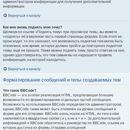
администратором конференции для получения дополнительной
информации.
Вернуться к началу
Как мне вновь поднять мою тему?
Щёлкнув по ссылке «Поднять тему» при просмотре темы, вы можете
«поднять» её в верхнюю часть первой страницы форума. Если этого не
происходит, то это означает, что возможность поднятия тем могла быть
отключена, или время, которое должно пройти до повторного поднятия
темы, ещё не прошло. Также можно поднять тему, просто ответив на неё,
однако удостоверьтесь, что тем самым вы не нарушаете правила
конференции, на которой находитесь.
Вернуться к началу
Форматирование сообщений и типы создаваемых тем
Что такое BBCode?
BBCode — это особая реализация HTML, предлагающая большие
возможности по форматированию отдельных частей сообщения.
Возможность использования BBCode определяется администратором,
однако BBCode также может быть отключён на уровне сообщения в
форме для его отправки. BBCode очень похож на HTML, но теги в нём
заключаются в квадратные скобки [ и ], а не в < и >. За дополнительной
информацией о BBCode обратитесь к руководству по BBCode, ссылка на
которое доступна из формы отправки сообщений.