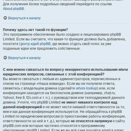
Для получения более подробных сведений перейдите по ссылке
About phpBB
.
Вернуться к началу
Почему здесь нет такой-то функции?
Это программное обеспечение было создано и лицензировано phpBB
Limited. Если вы считаете, что какая-то функция должна быть добавлена,
посетите
Центр идей phpBB
, где можно отдать свой голос за уже
поданные идеи или предложить собственные.
Вернуться к началу
С кем можно связаться по вопросу некорректного использования и/или
юридических вопросов, связанных с этой конференцией?
Вы можете связаться с любым из администраторов, перечисленных в
списке на странице «Наша команда». Если вы не получили ответа,
свяжитесь с владельцем домена (сделайте
whois lookup
) или, если
конференция находится на бесплатном домене (например, chat.ru,
Yahoo!, free.fr, f2s.com и т. п.), с руководством или техподдержкой данного
домена. Учтите, что phpBB Limited
не имеет никакого контроля над
данной конференцией
и не может нести никакой ответственности за то,
кем и как данная конференция используется. Не обращайтесь к phpBB
Limited по юридическим вопросам (о приостановке работы конференции,
ответственности за неё и т. д.), которые
не относятся напрямую
к сайту
phpBB.com или которые частично относятся к программному
обеспечению phpBB Limited. Если же вы всё-таки пошлёте email в адрес