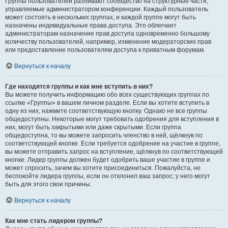
Группы пользователей разбивают сообщество на структурные части,
управляемые администратором конференции. Каждый пользователь
может состоять в нескольких группах, и каждой группе могут быть
назначены индивидуальные права доступа. Это облегчает
администраторам назначение прав доступа одновременно большому
количеству пользователей, например, изменение модераторских прав
или предоставление пользователям доступа к приватным форумам.
Вернуться к началу
Где находятся группы и как мне вступить в них?
Вы можете получить информацию обо всех существующих группах по
ссылке «Группы» в вашем личном разделе. Если вы хотите вступить в
одну из них, нажмите соответствующую кнопку. Однако не все группы
общедоступны. Некоторые могут требовать одобрения для вступления в
них, могут быть закрытыми или даже скрытыми. Если группа
общедоступна, то вы можете запросить членство в ней, щёлкнув по
соответствующей кнопке. Если требуется одобрение на участие в группе,
вы можете отправить запрос на вступление, щёлкнув по соответствующей
кнопке. Лидер группы должен будет одобрить ваше участие в группе и
может спросить, зачем вы хотите присоединиться. Пожалуйста, не
беспокойте лидера группы, если он отклонил ваш запрос; у него могут
быть для этого свои причины.
Вернуться к началу
Как мне стать лидером группы?