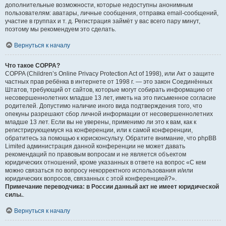
дополнительные возможности, которые недоступны анонимным
пользователям: аватары, личные сообщения, отправка email-сообщений,
участие в группах и т. д. Регистрация займёт у вас всего пару минут,
поэтому мы рекомендуем это сделать.
Вернуться к началу
Что такое COPPA?
COPPA (Children’s Online Privacy Protection Act of 1998), или Акт о защите
частных прав ребёнка в интернете от 1998 г. — это закон Соединённых
Штатов, требующий от сайтов, которые могут собирать информацию от
несовершеннолетних младше 13 лет, иметь на это письменное согласие
родителей. Допустимо наличие иного вида подтверждения того, что
опекуны разрешают сбор личной информации от несовершеннолетних
младше 13 лет. Если вы не уверены, применимо ли это к вам, как к
регистрирующемуся на конференции, или к самой конференции,
обратитесь за помощью к юрисконсульту. Обратите внимание, что phpBB
Limited администрация данной конференции не может давать
рекомендаций по правовым вопросам и не является объектом
юридических отношений, кроме указанных в ответе на вопрос «С кем
можно связаться по вопросу некорректного использования и/или
юридических вопросов, связанных с этой конференцией?».
Примечание переводчика: в России данный акт не имеет юридической
силы.
.
Вернуться к началу