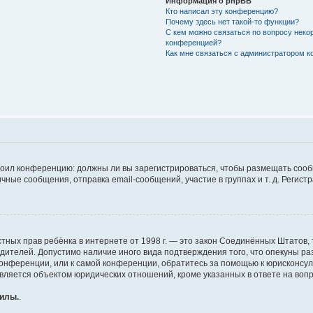
Информация о phpBB
Кто написал эту конференцию?
Почему здесь нет такой-то функции?
С кем можно связаться по вопросу неко
конференцией?
Как мне связаться с администратором 
строил конференцию: должны ли вы зарегистрироваться, чтобы размещать соо
е сообщения, отправка email-сообщений, участие в группах и т. д. Регистра
те частных прав ребёнка в интернете от 1998 г. — это закон Соединённых Штат
одителей. Допустимо наличие иного вида подтверждения того, что опекуны 
 конференции, или к самой конференции, обратитесь за помощью к юрисконсу
ляется объектом юридических отношений, кроме указанных в ответе на вопро
силы.
.