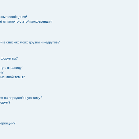
чные сообщения!
l от кого-то с этой конференции!
й в списках моих друзей и недругов?
и форумам?
стую страницу!
и?
нные мной темы?
ься на определённую тему?
форум?
ференции?