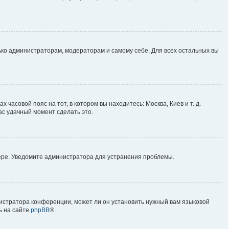
лько администраторам, модераторам и самому себе. Для всех остальных вы
 часовой пояс на тот, в котором вы находитесь: Москва, Киев и т. д.
ас удачный момент сделать это.
вере. Уведомите администратора для устранения проблемы.
нистратора конференции, может ли он установить нужный вам языковой
ь на сайте
phpBB
®.