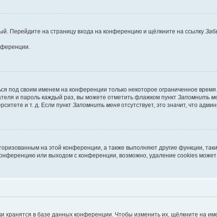
овый. Перейдите на страницу входа на конференцию и щёлкните на ссылку
Заб
нференции.
ься под своим именем на конференции только некоторое ограниченное время. 
вателя и пароль каждый раз, вы можете отметить флажком пункт
Запомнить м
ситете и т. д. Если пункт
Запомнить меня
отсутствует, это значит, что адми
вторизованным на этой конференции, а также выполняют другие функции, так
конференцию или выходом с конференции, возможно, удаление cookies может
и хранятся в базе данных конференции. Чтобы изменить их, щёлкните на им