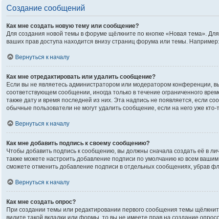
Создание сообщений
Как мне создать новую тему или сообщение?
Для создания новой темы в форуме щёлкните по кнопке «Новая тема». Дл
ваших прав доступа находится внизу страниц форума или темы. Например:
Вернуться к началу
Как мне отредактировать или удалить сообщение?
Если вы не являетесь администратором или модератором конференции, вы
соответствующем сообщении, иногда только в течение ограниченного време
также дату и время последней из них. Эта надпись не появляется, если с
обычные пользователи не могут удалить сообщение, если на него уже кто-т
Вернуться к началу
Как мне добавить подпись к своему сообщению?
Чтобы добавить подпись к сообщению, вы должны сначала создать её в ли
также можете настроить добавление подписи по умолчанию ко всем вашим
сможете отменить добавление подписи в отдельных сообщениях, убрав ф
Вернуться к началу
Как мне создать опрос?
При создании темы или редактировании первого сообщения темы щёлкнит
видите такой вкладки или формы, то вы не имеете прав на создание опрос