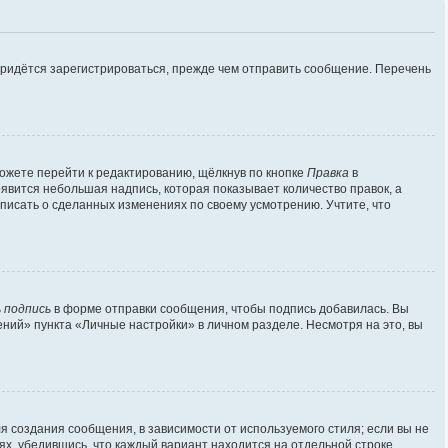
придётся зарегистрироваться, прежде чем отправить сообщение. Перечень
ожете перейти к редактированию, щёлкнув по кнопке
Правка
в
оявится небольшая надпись, которая показывает количество правок, а
аписать о сделанных изменениях по своему усмотрению. Учтите, что
 подпись
в форме отправки сообщения, чтобы подпись добавилась. Вы
ий» пункта «Личные настройки» в личном разделе. Несмотря на это, вы
 создания сообщения, в зависимости от используемого стиля; если вы не
лях, убедившись, что каждый вариант находится на отдельной строке