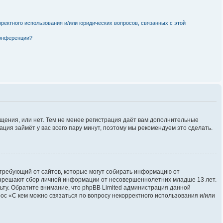
рректного использования и/или юридических вопросов, связанных с этой
конференции?
бщения, или нет. Тем не менее регистрация даёт вам дополнительные
ция займёт у вас всего пару минут, поэтому мы рекомендуем это сделать.
ов, требующий от сайтов, которые могут собирать информацию от
разрешают сбор личной информации от несовершеннолетних младше 13 лет.
льту. Обратите внимание, что phpBB Limited администрация данной
с «С кем можно связаться по вопросу некорректного использования и/или