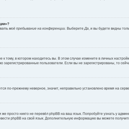
ции»?
вать моё пребывание на конференции
. Выберите
Да
, и вы будете видны то
к тому, в котором находитесь вы. В этом случае измените в личных настройках
лько зарегистрированные пользователи. Если вы не зарегистрированы, то сейч
ается по-прежнему неверное, значит, неправильно установлено время на сер
 же просто никто не перевёл phpBB на ваш язык. Попробуйте узнать у адми
еревести phpBB на свой язык. Дополнительную информацию вы можете получит