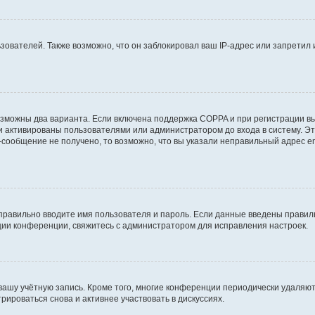
вателей. Также возможно, что он заблокировал ваш IP-адрес или запретил 
озможны два варианта. Если включена поддержка COPPA и при регистрации вы
и активированы пользователями или администратором до входа в систему. Э
сообщение не получено, то возможно, что вы указали неправильный адрес em
правильно вводите имя пользователя и пароль. Если данные введены правиль
ции конференции, свяжитесь с администратором для исправления настроек.
 вашу учётную запись. Кроме того, многие конференции периодически удаля
ироваться снова и активнее участвовать в дискуссиях.