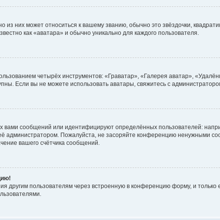
 из них может относиться к вашему званию, обычно это звёздочки, квадратик
звестно как «аватара» и обычно уникально для каждого пользователя.
ользованием четырёх инструментов: «Граватар», «Галерея аватар», «Удалён
ступны. Если вы не можете использовать аватары, свяжитесь с администрато
х вами сообщений или идентифицируют определённых пользователей: напри
 её администратором. Пожалуйста, не засоряйте конференцию ненужными соо
чение вашего счётчика сообщений.
цию!
ия другим пользователям через встроенную в конференцию форму, и только е
льзователями.