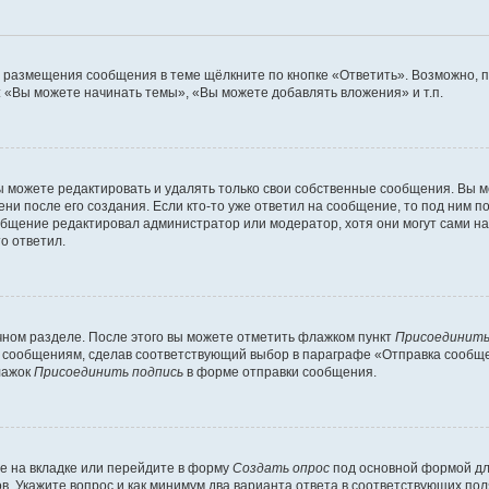
я размещения сообщения в теме щёлкните по кнопке «Ответить». Возможно, 
 «Вы можете начинать темы», «Вы можете добавлять вложения» и т.п.
 можете редактировать и удалять только свои собственные сообщения. Вы м
ни после его создания. Если кто-то уже ответил на сообщение, то под ним п
ообщение редактировал администратор или модератор, хотя они могут сами н
о ответил.
чном разделе. После этого вы можете отметить флажком пункт
Присоединить
 сообщениям, сделав соответствующий выбор в параграфе «Отправка сообщен
лажок
Присоединить подпись
в форме отправки сообщения.
е на вкладке или перейдите в форму
Создать опрос
под основной формой для
ов. Укажите вопрос и как минимум два варианта ответа в соответствующих по