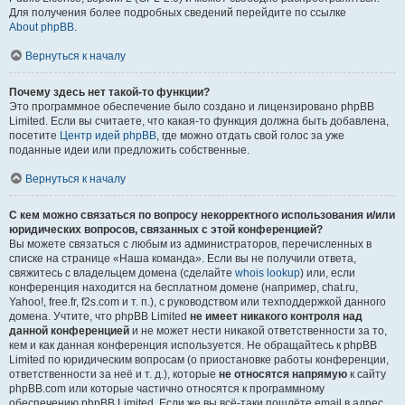
Для получения более подробных сведений перейдите по ссылке
About phpBB
.
Вернуться к началу
Почему здесь нет такой-то функции?
Это программное обеспечение было создано и лицензировано phpBB
Limited. Если вы считаете, что какая-то функция должна быть добавлена,
посетите
Центр идей phpBB
, где можно отдать свой голос за уже
поданные идеи или предложить собственные.
Вернуться к началу
С кем можно связаться по вопросу некорректного использования и/или
юридических вопросов, связанных с этой конференцией?
Вы можете связаться с любым из администраторов, перечисленных в
списке на странице «Наша команда». Если вы не получили ответа,
свяжитесь с владельцем домена (сделайте
whois lookup
) или, если
конференция находится на бесплатном домене (например, chat.ru,
Yahoo!, free.fr, f2s.com и т. п.), с руководством или техподдержкой данного
домена. Учтите, что phpBB Limited
не имеет никакого контроля над
данной конференцией
и не может нести никакой ответственности за то,
кем и как данная конференция используется. Не обращайтесь к phpBB
Limited по юридическим вопросам (о приостановке работы конференции,
ответственности за неё и т. д.), которые
не относятся напрямую
к сайту
phpBB.com или которые частично относятся к программному
обеспечению phpBB Limited. Если же вы всё-таки пошлёте email в адрес