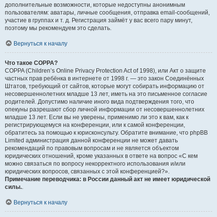
дополнительные возможности, которые недоступны анонимным
пользователям: аватары, личные сообщения, отправка email-сообщений,
участие в группах и т. д. Регистрация займёт у вас всего пару минут,
поэтому мы рекомендуем это сделать.
Вернуться к началу
Что такое COPPA?
COPPA (Children’s Online Privacy Protection Act of 1998), или Акт о защите
частных прав ребёнка в интернете от 1998 г. — это закон Соединённых
Штатов, требующий от сайтов, которые могут собирать информацию от
несовершеннолетних младше 13 лет, иметь на это письменное согласие
родителей. Допустимо наличие иного вида подтверждения того, что
опекуны разрешают сбор личной информации от несовершеннолетних
младше 13 лет. Если вы не уверены, применимо ли это к вам, как к
регистрирующемуся на конференции, или к самой конференции,
обратитесь за помощью к юрисконсульту. Обратите внимание, что phpBB
Limited администрация данной конференции не может давать
рекомендаций по правовым вопросам и не является объектом
юридических отношений, кроме указанных в ответе на вопрос «С кем
можно связаться по вопросу некорректного использования и/или
юридических вопросов, связанных с этой конференцией?».
Примечание переводчика: в России данный акт не имеет юридической
силы.
.
Вернуться к началу