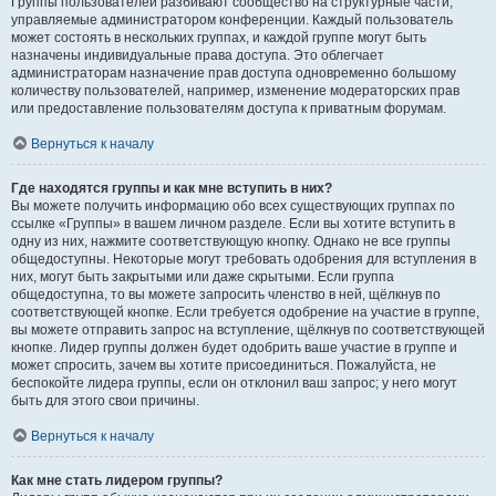
Группы пользователей разбивают сообщество на структурные части,
управляемые администратором конференции. Каждый пользователь
может состоять в нескольких группах, и каждой группе могут быть
назначены индивидуальные права доступа. Это облегчает
администраторам назначение прав доступа одновременно большому
количеству пользователей, например, изменение модераторских прав
или предоставление пользователям доступа к приватным форумам.
Вернуться к началу
Где находятся группы и как мне вступить в них?
Вы можете получить информацию обо всех существующих группах по
ссылке «Группы» в вашем личном разделе. Если вы хотите вступить в
одну из них, нажмите соответствующую кнопку. Однако не все группы
общедоступны. Некоторые могут требовать одобрения для вступления в
них, могут быть закрытыми или даже скрытыми. Если группа
общедоступна, то вы можете запросить членство в ней, щёлкнув по
соответствующей кнопке. Если требуется одобрение на участие в группе,
вы можете отправить запрос на вступление, щёлкнув по соответствующей
кнопке. Лидер группы должен будет одобрить ваше участие в группе и
может спросить, зачем вы хотите присоединиться. Пожалуйста, не
беспокойте лидера группы, если он отклонил ваш запрос; у него могут
быть для этого свои причины.
Вернуться к началу
Как мне стать лидером группы?