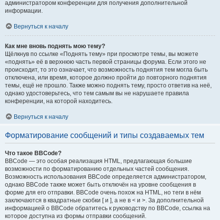
администратором конференции для получения дополнительной
информации.
Вернуться к началу
Как мне вновь поднять мою тему?
Щёлкнув по ссылке «Поднять тему» при просмотре темы, вы можете
«поднять» её в верхнюю часть первой страницы форума. Если этого не
происходит, то это означает, что возможность поднятия тем могла быть
отключена, или время, которое должно пройти до повторного поднятия
темы, ещё не прошло. Также можно поднять тему, просто ответив на неё,
однако удостоверьтесь, что тем самым вы не нарушаете правила
конференции, на которой находитесь.
Вернуться к началу
Форматирование сообщений и типы создаваемых тем
Что такое BBCode?
BBCode — это особая реализация HTML, предлагающая большие
возможности по форматированию отдельных частей сообщения.
Возможность использования BBCode определяется администратором,
однако BBCode также может быть отключён на уровне сообщения в
форме для его отправки. BBCode очень похож на HTML, но теги в нём
заключаются в квадратные скобки [ и ], а не в < и >. За дополнительной
информацией о BBCode обратитесь к руководству по BBCode, ссылка на
которое доступна из формы отправки сообщений.