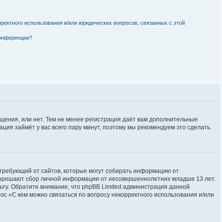
рректного использования и/или юридических вопросов, связанных с этой
конференции?
бщения, или нет. Тем не менее регистрация даёт вам дополнительные
ция займёт у вас всего пару минут, поэтому мы рекомендуем это сделать.
ов, требующий от сайтов, которые могут собирать информацию от
разрешают сбор личной информации от несовершеннолетних младше 13 лет.
льту. Обратите внимание, что phpBB Limited администрация данной
с «С кем можно связаться по вопросу некорректного использования и/или