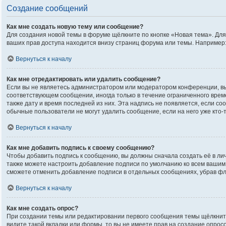
Создание сообщений
Как мне создать новую тему или сообщение?
Для создания новой темы в форуме щёлкните по кнопке «Новая тема». Дл
ваших прав доступа находится внизу страниц форума или темы. Например:
Вернуться к началу
Как мне отредактировать или удалить сообщение?
Если вы не являетесь администратором или модератором конференции, вы
соответствующем сообщении, иногда только в течение ограниченного време
также дату и время последней из них. Эта надпись не появляется, если с
обычные пользователи не могут удалить сообщение, если на него уже кто-т
Вернуться к началу
Как мне добавить подпись к своему сообщению?
Чтобы добавить подпись к сообщению, вы должны сначала создать её в ли
также можете настроить добавление подписи по умолчанию ко всем вашим
сможете отменить добавление подписи в отдельных сообщениях, убрав ф
Вернуться к началу
Как мне создать опрос?
При создании темы или редактировании первого сообщения темы щёлкнит
видите такой вкладки или формы, то вы не имеете прав на создание опрос