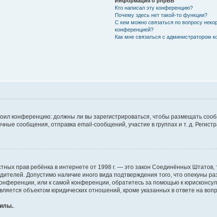
Информация о phpBB
Кто написал эту конференцию?
Почему здесь нет такой-то функции?
С кем можно связаться по вопросу неко
конференцией?
Как мне связаться с администратором 
строил конференцию: должны ли вы зарегистрироваться, чтобы размещать соо
е сообщения, отправка email-сообщений, участие в группах и т. д. Регистра
те частных прав ребёнка в интернете от 1998 г. — это закон Соединённых Штат
одителей. Допустимо наличие иного вида подтверждения того, что опекуны 
 конференции, или к самой конференции, обратитесь за помощью к юрисконсу
ляется объектом юридических отношений, кроме указанных в ответе на вопро
силы.
.