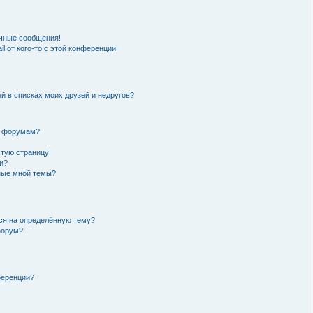
чные сообщения!
l от кого-то с этой конференции!
й в списках моих друзей и недругов?
и форумам?
стую страницу!
и?
нные мной темы?
ься на определённую тему?
форум?
ференции?