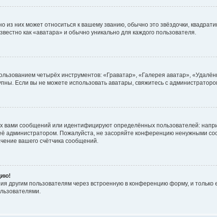
 из них может относиться к вашему званию, обычно это звёздочки, квадратик
звестно как «аватара» и обычно уникально для каждого пользователя.
ользованием четырёх инструментов: «Граватар», «Галерея аватар», «Удалён
ступны. Если вы не можете использовать аватары, свяжитесь с администрато
х вами сообщений или идентифицируют определённых пользователей: напри
 её администратором. Пожалуйста, не засоряйте конференцию ненужными соо
чение вашего счётчика сообщений.
цию!
ия другим пользователям через встроенную в конференцию форму, и только е
льзователями.