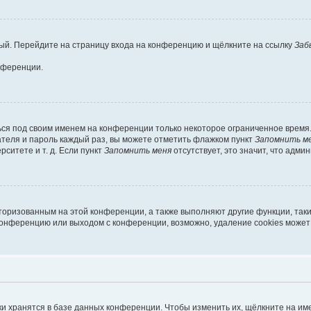
овый. Перейдите на страницу входа на конференцию и щёлкните на ссылку
Заб
нференции.
ься под своим именем на конференции только некоторое ограниченное время. 
вателя и пароль каждый раз, вы можете отметить флажком пункт
Запомнить м
ситете и т. д. Если пункт
Запомнить меня
отсутствует, это значит, что адми
вторизованным на этой конференции, а также выполняют другие функции, так
конференцию или выходом с конференции, возможно, удаление cookies может
и хранятся в базе данных конференции. Чтобы изменить их, щёлкните на им