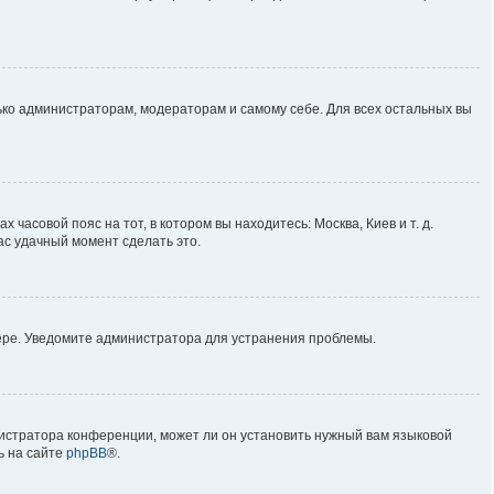
лько администраторам, модераторам и самому себе. Для всех остальных вы
 часовой пояс на тот, в котором вы находитесь: Москва, Киев и т. д.
ас удачный момент сделать это.
вере. Уведомите администратора для устранения проблемы.
нистратора конференции, может ли он установить нужный вам языковой
ь на сайте
phpBB
®.