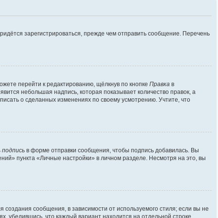
придётся зарегистрироваться, прежде чем отправить сообщение. Перечень
ожете перейти к редактированию, щёлкнув по кнопке
Правка
в
оявится небольшая надпись, которая показывает количество правок, а
аписать о сделанных изменениях по своему усмотрению. Учтите, что
 подпись
в форме отправки сообщения, чтобы подпись добавилась. Вы
ий» пункта «Личные настройки» в личном разделе. Несмотря на это, вы
 создания сообщения, в зависимости от используемого стиля; если вы не
лях, убедившись, что каждый вариант находится на отдельной строке