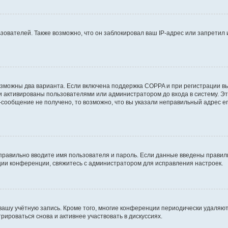
вателей. Также возможно, что он заблокировал ваш IP-адрес или запретил 
озможны два варианта. Если включена поддержка COPPA и при регистрации вы
и активированы пользователями или администратором до входа в систему. Э
сообщение не получено, то возможно, что вы указали неправильный адрес em
правильно вводите имя пользователя и пароль. Если данные введены правиль
ции конференции, свяжитесь с администратором для исправления настроек.
 вашу учётную запись. Кроме того, многие конференции периодически удаля
ироваться снова и активнее участвовать в дискуссиях.