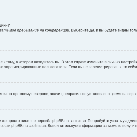
ции»?
вать моё пребывание на конференции
. Выберите
Да
, и вы будете видны то
к тому, в котором находитесь вы. В этом случае измените в личных настройках
лько зарегистрированные пользователи. Если вы не зарегистрированы, то сейч
ается по-прежнему неверное, значит, неправильно установлено время на сер
 же просто никто не перевёл phpBB на ваш язык. Попробуйте узнать у адми
еревести phpBB на свой язык. Дополнительную информацию вы можете получит