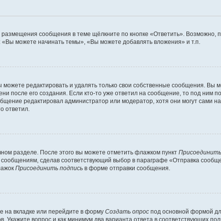
я размещения сообщения в теме щёлкните по кнопке «Ответить». Возможно, 
 «Вы можете начинать темы», «Вы можете добавлять вложения» и т.п.
 можете редактировать и удалять только свои собственные сообщения. Вы м
ни после его создания. Если кто-то уже ответил на сообщение, то под ним п
ообщение редактировал администратор или модератор, хотя они могут сами н
о ответил.
чном разделе. После этого вы можете отметить флажком пункт
Присоединить
 сообщениям, сделав соответствующий выбор в параграфе «Отправка сообщен
лажок
Присоединить подпись
в форме отправки сообщения.
е на вкладке или перейдите в форму
Создать опрос
под основной формой для
ов. Укажите вопрос и как минимум два варианта ответа в соответствующих по