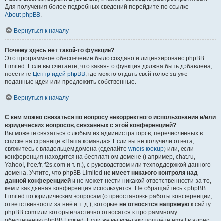
Для получения более подробных сведений перейдите по ссылке
About phpBB
.
Вернуться к началу
Почему здесь нет такой-то функции?
Это программное обеспечение было создано и лицензировано phpBB
Limited. Если вы считаете, что какая-то функция должна быть добавлена,
посетите
Центр идей phpBB
, где можно отдать свой голос за уже
поданные идеи или предложить собственные.
Вернуться к началу
С кем можно связаться по вопросу некорректного использования и/или
юридических вопросов, связанных с этой конференцией?
Вы можете связаться с любым из администраторов, перечисленных в
списке на странице «Наша команда». Если вы не получили ответа,
свяжитесь с владельцем домена (сделайте
whois lookup
) или, если
конференция находится на бесплатном домене (например, chat.ru,
Yahoo!, free.fr, f2s.com и т. п.), с руководством или техподдержкой данного
домена. Учтите, что phpBB Limited
не имеет никакого контроля над
данной конференцией
и не может нести никакой ответственности за то,
кем и как данная конференция используется. Не обращайтесь к phpBB
Limited по юридическим вопросам (о приостановке работы конференции,
ответственности за неё и т. д.), которые
не относятся напрямую
к сайту
phpBB.com или которые частично относятся к программному
обеспечению phpBB Limited. Если же вы всё-таки пошлёте email в адрес