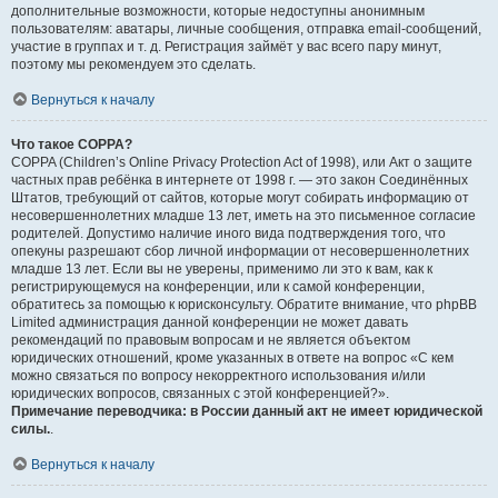
дополнительные возможности, которые недоступны анонимным
пользователям: аватары, личные сообщения, отправка email-сообщений,
участие в группах и т. д. Регистрация займёт у вас всего пару минут,
поэтому мы рекомендуем это сделать.
Вернуться к началу
Что такое COPPA?
COPPA (Children’s Online Privacy Protection Act of 1998), или Акт о защите
частных прав ребёнка в интернете от 1998 г. — это закон Соединённых
Штатов, требующий от сайтов, которые могут собирать информацию от
несовершеннолетних младше 13 лет, иметь на это письменное согласие
родителей. Допустимо наличие иного вида подтверждения того, что
опекуны разрешают сбор личной информации от несовершеннолетних
младше 13 лет. Если вы не уверены, применимо ли это к вам, как к
регистрирующемуся на конференции, или к самой конференции,
обратитесь за помощью к юрисконсульту. Обратите внимание, что phpBB
Limited администрация данной конференции не может давать
рекомендаций по правовым вопросам и не является объектом
юридических отношений, кроме указанных в ответе на вопрос «С кем
можно связаться по вопросу некорректного использования и/или
юридических вопросов, связанных с этой конференцией?».
Примечание переводчика: в России данный акт не имеет юридической
силы.
.
Вернуться к началу