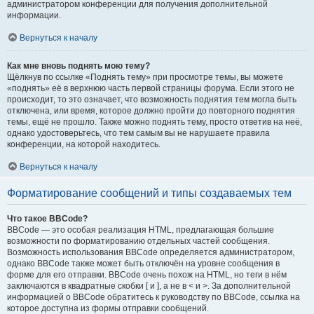
администратором конференции для получения дополнительной
информации.
Вернуться к началу
Как мне вновь поднять мою тему?
Щёлкнув по ссылке «Поднять тему» при просмотре темы, вы можете
«поднять» её в верхнюю часть первой страницы форума. Если этого не
происходит, то это означает, что возможность поднятия тем могла быть
отключена, или время, которое должно пройти до повторного поднятия
темы, ещё не прошло. Также можно поднять тему, просто ответив на неё,
однако удостоверьтесь, что тем самым вы не нарушаете правила
конференции, на которой находитесь.
Вернуться к началу
Форматирование сообщений и типы создаваемых тем
Что такое BBCode?
BBCode — это особая реализация HTML, предлагающая большие
возможности по форматированию отдельных частей сообщения.
Возможность использования BBCode определяется администратором,
однако BBCode также может быть отключён на уровне сообщения в
форме для его отправки. BBCode очень похож на HTML, но теги в нём
заключаются в квадратные скобки [ и ], а не в < и >. За дополнительной
информацией о BBCode обратитесь к руководству по BBCode, ссылка на
которое доступна из формы отправки сообщений.