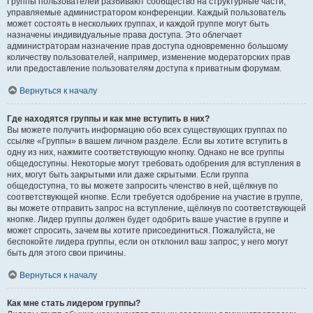
Группы пользователей разбивают сообщество на структурные части,
управляемые администратором конференции. Каждый пользователь
может состоять в нескольких группах, и каждой группе могут быть
назначены индивидуальные права доступа. Это облегчает
администраторам назначение прав доступа одновременно большому
количеству пользователей, например, изменение модераторских прав
или предоставление пользователям доступа к приватным форумам.
Вернуться к началу
Где находятся группы и как мне вступить в них?
Вы можете получить информацию обо всех существующих группах по
ссылке «Группы» в вашем личном разделе. Если вы хотите вступить в
одну из них, нажмите соответствующую кнопку. Однако не все группы
общедоступны. Некоторые могут требовать одобрения для вступления в
них, могут быть закрытыми или даже скрытыми. Если группа
общедоступна, то вы можете запросить членство в ней, щёлкнув по
соответствующей кнопке. Если требуется одобрение на участие в группе,
вы можете отправить запрос на вступление, щёлкнув по соответствующей
кнопке. Лидер группы должен будет одобрить ваше участие в группе и
может спросить, зачем вы хотите присоединиться. Пожалуйста, не
беспокойте лидера группы, если он отклонил ваш запрос; у него могут
быть для этого свои причины.
Вернуться к началу
Как мне стать лидером группы?