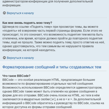
администратором конференции для получения дополнительной
информации.
Вернуться к началу
Как мне вновь поднять мою тему?
Щёлкнув по ссылке «Поднять тему» при просмотре темы, вы можете
«поднять» её в верхнюю часть первой страницы форума. Если этого не
происходит, то это означает, что возможность поднятия тем могла быть
отключена, или время, которое должно пройти до повторного поднятия
темы, ещё не прошло. Также можно поднять тему, просто ответив на неё,
однако удостоверьтесь, что тем самым вы не нарушаете правила
конференции, на которой находитесь.
Вернуться к началу
Форматирование сообщений и типы создаваемых тем
Что такое BBCode?
BBCode — это особая реализация HTML, предлагающая большие
возможности по форматированию отдельных частей сообщения.
Возможность использования BBCode определяется администратором,
однако BBCode также может быть отключён на уровне сообщения в
форме для его отправки. BBCode очень похож на HTML, но теги в нём
заключаются в квадратные скобки [ и ], а не в < и >. За дополнительной
информацией о BBCode обратитесь к руководству по BBCode, ссылка на
которое доступна из формы отправки сообщений.