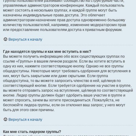
Группы пользователей разбивают сообщество на структурные части,
управляемые администратором конференции. Каждый пользователь
может состоять в нескольких группах, и каждой группе могут быть
назначены индивидуальные права доступа. Это облегчает
администраторам назначение прав доступа одновременно большому
количеству пользователей, например, изменение модераторских прав
или предоставление пользователям доступа к приватным форумам.
Вернуться к началу
Где находятся группы и как мне вступить в них?
Вы можете получить информацию обо всех существующих группах по
ссылке «Группы» в вашем личном разделе. Если вы хотите вступить в
одну из них, нажмите соответствующую кнопку. Однако не все группы
общедоступны. Некоторые могут требовать одобрения для вступления в
них, могут быть закрытыми или даже скрытыми. Если группа
общедоступна, то вы можете запросить членство в ней, щёлкнув по
соответствующей кнопке. Если требуется одобрение на участие в группе,
вы можете отправить запрос на вступление, щёлкнув по соответствующей
кнопке. Лидер группы должен будет одобрить ваше участие в группе и
может спросить, зачем вы хотите присоединиться. Пожалуйста, не
беспокойте лидера группы, если он отклонил ваш запрос; у него могут
быть для этого свои причины.
Вернуться к началу
Как мне стать лидером группы?