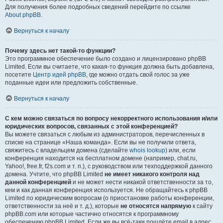
Для получения более подробных сведений перейдите по ссылке
About phpBB
.
Вернуться к началу
Почему здесь нет такой-то функции?
Это программное обеспечение было создано и лицензировано phpBB
Limited. Если вы считаете, что какая-то функция должна быть добавлена,
посетите
Центр идей phpBB
, где можно отдать свой голос за уже
поданные идеи или предложить собственные.
Вернуться к началу
С кем можно связаться по вопросу некорректного использования и/или
юридических вопросов, связанных с этой конференцией?
Вы можете связаться с любым из администраторов, перечисленных в
списке на странице «Наша команда». Если вы не получили ответа,
свяжитесь с владельцем домена (сделайте
whois lookup
) или, если
конференция находится на бесплатном домене (например, chat.ru,
Yahoo!, free.fr, f2s.com и т. п.), с руководством или техподдержкой данного
домена. Учтите, что phpBB Limited
не имеет никакого контроля над
данной конференцией
и не может нести никакой ответственности за то,
кем и как данная конференция используется. Не обращайтесь к phpBB
Limited по юридическим вопросам (о приостановке работы конференции,
ответственности за неё и т. д.), которые
не относятся напрямую
к сайту
phpBB.com или которые частично относятся к программному
обеспечению phpBB Limited. Если же вы всё-таки пошлёте email в адрес