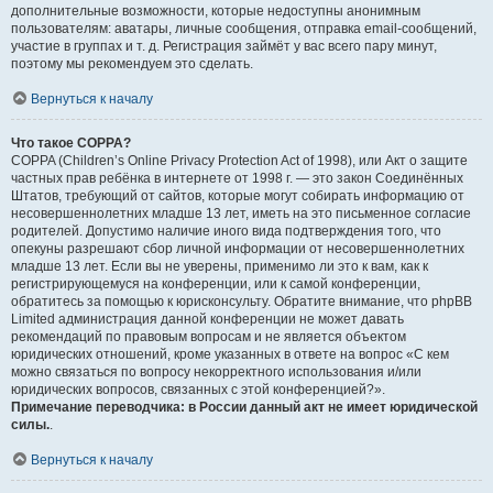
дополнительные возможности, которые недоступны анонимным
пользователям: аватары, личные сообщения, отправка email-сообщений,
участие в группах и т. д. Регистрация займёт у вас всего пару минут,
поэтому мы рекомендуем это сделать.
Вернуться к началу
Что такое COPPA?
COPPA (Children’s Online Privacy Protection Act of 1998), или Акт о защите
частных прав ребёнка в интернете от 1998 г. — это закон Соединённых
Штатов, требующий от сайтов, которые могут собирать информацию от
несовершеннолетних младше 13 лет, иметь на это письменное согласие
родителей. Допустимо наличие иного вида подтверждения того, что
опекуны разрешают сбор личной информации от несовершеннолетних
младше 13 лет. Если вы не уверены, применимо ли это к вам, как к
регистрирующемуся на конференции, или к самой конференции,
обратитесь за помощью к юрисконсульту. Обратите внимание, что phpBB
Limited администрация данной конференции не может давать
рекомендаций по правовым вопросам и не является объектом
юридических отношений, кроме указанных в ответе на вопрос «С кем
можно связаться по вопросу некорректного использования и/или
юридических вопросов, связанных с этой конференцией?».
Примечание переводчика: в России данный акт не имеет юридической
силы.
.
Вернуться к началу