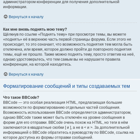
администратором конференции для получения дополнительной
информации.
Вернуться к началу
Как мне вновь поднять мою тему?
Щёлкнув по ссылке «Поднять тему» при просмотре темы, вы можете
«поднять» её в верхнюю часть первой страницы форума. Если этого не
происходит, то это означает, что возможность поднятия тем могла быть
отключена, или время, которое должно пройти до повторного поднятия
темы, ещё не прошло. Также можно поднять тему, просто ответив на неё,
однако удостоверьтесь, что тем самым вы не нарушаете правила
конференции, на которой находитесь.
Вернуться к началу
Форматирование сообщений и типы создаваемых тем
Что такое BBCode?
BBCode — это особая реализация HTML, предлагающая большие
возможности по форматированию отдельных частей сообщения.
Возможность использования BBCode определяется администратором,
однако BBCode также может быть отключён на уровне сообщения в
форме для его отправки. BBCode очень похож на HTML, но теги в нём
заключаются в квадратные скобки [ и ], а не в < и >. За дополнительной
информацией о BBCode обратитесь к руководству по BBCode, ссылка на
которое доступна из формы отправки сообщений.