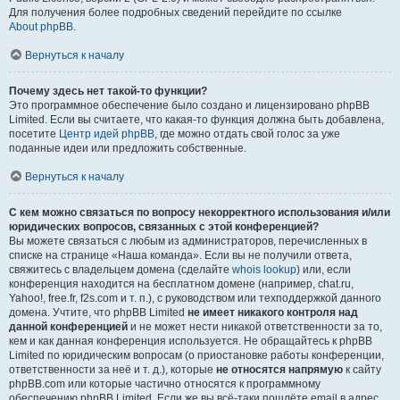
Для получения более подробных сведений перейдите по ссылке
About phpBB
.
Вернуться к началу
Почему здесь нет такой-то функции?
Это программное обеспечение было создано и лицензировано phpBB
Limited. Если вы считаете, что какая-то функция должна быть добавлена,
посетите
Центр идей phpBB
, где можно отдать свой голос за уже
поданные идеи или предложить собственные.
Вернуться к началу
С кем можно связаться по вопросу некорректного использования и/или
юридических вопросов, связанных с этой конференцией?
Вы можете связаться с любым из администраторов, перечисленных в
списке на странице «Наша команда». Если вы не получили ответа,
свяжитесь с владельцем домена (сделайте
whois lookup
) или, если
конференция находится на бесплатном домене (например, chat.ru,
Yahoo!, free.fr, f2s.com и т. п.), с руководством или техподдержкой данного
домена. Учтите, что phpBB Limited
не имеет никакого контроля над
данной конференцией
и не может нести никакой ответственности за то,
кем и как данная конференция используется. Не обращайтесь к phpBB
Limited по юридическим вопросам (о приостановке работы конференции,
ответственности за неё и т. д.), которые
не относятся напрямую
к сайту
phpBB.com или которые частично относятся к программному
обеспечению phpBB Limited. Если же вы всё-таки пошлёте email в адрес