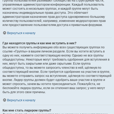
Группы пользователей разбивают сообщество на структурные части,
управляемые администратором конференции. Каждый пользователь
может состоять в нескольких группах, и каждой группе могут быть
назначены индивидуальные права доступа. Это облегчает
администраторам назначение прав доступа одновременно большому
количеству пользователей, например, изменение модераторских прав
или предоставление пользователям доступа к приватным форумам.
Вернуться к началу
Где находятся группы и как мне вступить в них?
Вы можете получить информацию обо всех существующих группах по
ссылке «Группы» в вашем личном разделе. Если вы хотите вступить в
одну из них, нажмите соответствующую кнопку. Однако не все группы
общедоступны. Некоторые могут требовать одобрения для вступления в
них, могут быть закрытыми или даже скрытыми. Если группа
общедоступна, то вы можете запросить членство в ней, щёлкнув по
соответствующей кнопке. Если требуется одобрение на участие в группе,
вы можете отправить запрос на вступление, щёлкнув по соответствующей
кнопке. Лидер группы должен будет одобрить ваше участие в группе и
может спросить, зачем вы хотите присоединиться. Пожалуйста, не
беспокойте лидера группы, если он отклонил ваш запрос; у него могут
быть для этого свои причины.
Вернуться к началу
Как мне стать лидером группы?