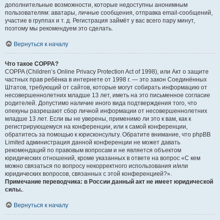
дополнительные возможности, которые недоступны анонимным
пользователям: аватары, личные сообщения, отправка email-сообщений,
участие в группах и т. д. Регистрация займёт у вас всего пару минут,
поэтому мы рекомендуем это сделать.
Вернуться к началу
Что такое COPPA?
COPPA (Children’s Online Privacy Protection Act of 1998), или Акт о защите
частных прав ребёнка в интернете от 1998 г. — это закон Соединённых
Штатов, требующий от сайтов, которые могут собирать информацию от
несовершеннолетних младше 13 лет, иметь на это письменное согласие
родителей. Допустимо наличие иного вида подтверждения того, что
опекуны разрешают сбор личной информации от несовершеннолетних
младше 13 лет. Если вы не уверены, применимо ли это к вам, как к
регистрирующемуся на конференции, или к самой конференции,
обратитесь за помощью к юрисконсульту. Обратите внимание, что phpBB
Limited администрация данной конференции не может давать
рекомендаций по правовым вопросам и не является объектом
юридических отношений, кроме указанных в ответе на вопрос «С кем
можно связаться по вопросу некорректного использования и/или
юридических вопросов, связанных с этой конференцией?».
Примечание переводчика: в России данный акт не имеет юридической
силы.
.
Вернуться к началу