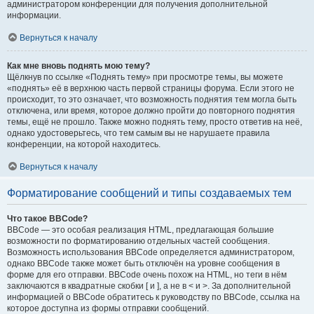
администратором конференции для получения дополнительной
информации.
Вернуться к началу
Как мне вновь поднять мою тему?
Щёлкнув по ссылке «Поднять тему» при просмотре темы, вы можете
«поднять» её в верхнюю часть первой страницы форума. Если этого не
происходит, то это означает, что возможность поднятия тем могла быть
отключена, или время, которое должно пройти до повторного поднятия
темы, ещё не прошло. Также можно поднять тему, просто ответив на неё,
однако удостоверьтесь, что тем самым вы не нарушаете правила
конференции, на которой находитесь.
Вернуться к началу
Форматирование сообщений и типы создаваемых тем
Что такое BBCode?
BBCode — это особая реализация HTML, предлагающая большие
возможности по форматированию отдельных частей сообщения.
Возможность использования BBCode определяется администратором,
однако BBCode также может быть отключён на уровне сообщения в
форме для его отправки. BBCode очень похож на HTML, но теги в нём
заключаются в квадратные скобки [ и ], а не в < и >. За дополнительной
информацией о BBCode обратитесь к руководству по BBCode, ссылка на
которое доступна из формы отправки сообщений.