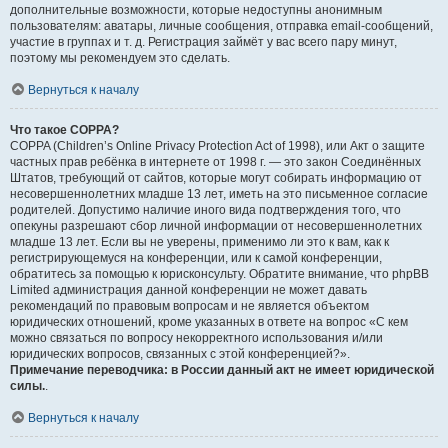
дополнительные возможности, которые недоступны анонимным
пользователям: аватары, личные сообщения, отправка email-сообщений,
участие в группах и т. д. Регистрация займёт у вас всего пару минут,
поэтому мы рекомендуем это сделать.
Вернуться к началу
Что такое COPPA?
COPPA (Children’s Online Privacy Protection Act of 1998), или Акт о защите
частных прав ребёнка в интернете от 1998 г. — это закон Соединённых
Штатов, требующий от сайтов, которые могут собирать информацию от
несовершеннолетних младше 13 лет, иметь на это письменное согласие
родителей. Допустимо наличие иного вида подтверждения того, что
опекуны разрешают сбор личной информации от несовершеннолетних
младше 13 лет. Если вы не уверены, применимо ли это к вам, как к
регистрирующемуся на конференции, или к самой конференции,
обратитесь за помощью к юрисконсульту. Обратите внимание, что phpBB
Limited администрация данной конференции не может давать
рекомендаций по правовым вопросам и не является объектом
юридических отношений, кроме указанных в ответе на вопрос «С кем
можно связаться по вопросу некорректного использования и/или
юридических вопросов, связанных с этой конференцией?».
Примечание переводчика: в России данный акт не имеет юридической
силы.
.
Вернуться к началу