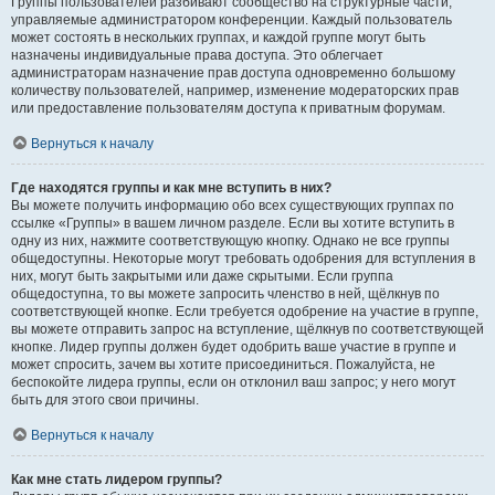
Группы пользователей разбивают сообщество на структурные части,
управляемые администратором конференции. Каждый пользователь
может состоять в нескольких группах, и каждой группе могут быть
назначены индивидуальные права доступа. Это облегчает
администраторам назначение прав доступа одновременно большому
количеству пользователей, например, изменение модераторских прав
или предоставление пользователям доступа к приватным форумам.
Вернуться к началу
Где находятся группы и как мне вступить в них?
Вы можете получить информацию обо всех существующих группах по
ссылке «Группы» в вашем личном разделе. Если вы хотите вступить в
одну из них, нажмите соответствующую кнопку. Однако не все группы
общедоступны. Некоторые могут требовать одобрения для вступления в
них, могут быть закрытыми или даже скрытыми. Если группа
общедоступна, то вы можете запросить членство в ней, щёлкнув по
соответствующей кнопке. Если требуется одобрение на участие в группе,
вы можете отправить запрос на вступление, щёлкнув по соответствующей
кнопке. Лидер группы должен будет одобрить ваше участие в группе и
может спросить, зачем вы хотите присоединиться. Пожалуйста, не
беспокойте лидера группы, если он отклонил ваш запрос; у него могут
быть для этого свои причины.
Вернуться к началу
Как мне стать лидером группы?