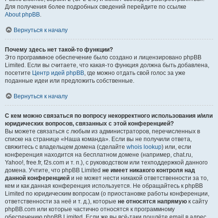
Для получения более подробных сведений перейдите по ссылке
About phpBB
.
Вернуться к началу
Почему здесь нет такой-то функции?
Это программное обеспечение было создано и лицензировано phpBB
Limited. Если вы считаете, что какая-то функция должна быть добавлена,
посетите
Центр идей phpBB
, где можно отдать свой голос за уже
поданные идеи или предложить собственные.
Вернуться к началу
С кем можно связаться по вопросу некорректного использования и/или
юридических вопросов, связанных с этой конференцией?
Вы можете связаться с любым из администраторов, перечисленных в
списке на странице «Наша команда». Если вы не получили ответа,
свяжитесь с владельцем домена (сделайте
whois lookup
) или, если
конференция находится на бесплатном домене (например, chat.ru,
Yahoo!, free.fr, f2s.com и т. п.), с руководством или техподдержкой данного
домена. Учтите, что phpBB Limited
не имеет никакого контроля над
данной конференцией
и не может нести никакой ответственности за то,
кем и как данная конференция используется. Не обращайтесь к phpBB
Limited по юридическим вопросам (о приостановке работы конференции,
ответственности за неё и т. д.), которые
не относятся напрямую
к сайту
phpBB.com или которые частично относятся к программному
обеспечению phpBB Limited. Если же вы всё-таки пошлёте email в адрес