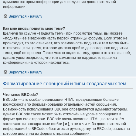
администратором конференции для получения дополнительной
информации.
Вернуться к началу
Как мне вновь поднять мою тему?
Щёлкнув по ссылке «Поднять тему» при просмотре темы, вы можете
«поднять» её в верхнюю часть первой страницы форума. Если этого не
происходит, то это означает, что возможность поднятия тем могла быть
отключена, или время, которое должно пройти до повторного поднятия
темы, ещё не прошло. Также можно поднять тему, просто ответив на неё,
однако удостоверьтесь, что тем самым вы не нарушаете правила
конференции, на которой находитесь.
Вернуться к началу
Форматирование сообщений и типы создаваемых тем
Что такое BBCode?
BBCode — это особая реализация HTML, предлагающая большие
возможности по форматированию отдельных частей сообщения.
Возможность использования BBCode определяется администратором,
однако BBCode также может быть отключён на уровне сообщения в
форме для его отправки. BBCode очень похож на HTML, но теги в нём
заключаются в квадратные скобки [ и ], а не в < и >. За дополнительной
информацией о BBCode обратитесь к руководству по BBCode, ссылка на
которое доступна из формы отправки сообщений.