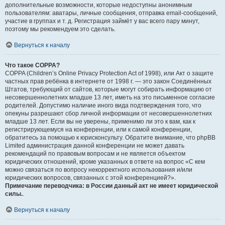
дополнительные возможности, которые недоступны анонимным
пользователям: аватары, личные сообщения, отправка email-сообщений,
участие в группах и т. д. Регистрация займёт у вас всего пару минут,
поэтому мы рекомендуем это сделать.
Вернуться к началу
Что такое COPPA?
COPPA (Children’s Online Privacy Protection Act of 1998), или Акт о защите
частных прав ребёнка в интернете от 1998 г. — это закон Соединённых
Штатов, требующий от сайтов, которые могут собирать информацию от
несовершеннолетних младше 13 лет, иметь на это письменное согласие
родителей. Допустимо наличие иного вида подтверждения того, что
опекуны разрешают сбор личной информации от несовершеннолетних
младше 13 лет. Если вы не уверены, применимо ли это к вам, как к
регистрирующемуся на конференции, или к самой конференции,
обратитесь за помощью к юрисконсульту. Обратите внимание, что phpBB
Limited администрация данной конференции не может давать
рекомендаций по правовым вопросам и не является объектом
юридических отношений, кроме указанных в ответе на вопрос «С кем
можно связаться по вопросу некорректного использования и/или
юридических вопросов, связанных с этой конференцией?».
Примечание переводчика: в России данный акт не имеет юридической
силы.
.
Вернуться к началу