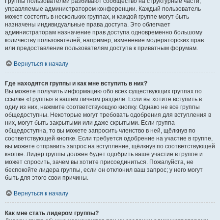
Группы пользователей разбивают сообщество на структурные части,
управляемые администратором конференции. Каждый пользователь
может состоять в нескольких группах, и каждой группе могут быть
назначены индивидуальные права доступа. Это облегчает
администраторам назначение прав доступа одновременно большому
количеству пользователей, например, изменение модераторских прав
или предоставление пользователям доступа к приватным форумам.
Вернуться к началу
Где находятся группы и как мне вступить в них?
Вы можете получить информацию обо всех существующих группах по
ссылке «Группы» в вашем личном разделе. Если вы хотите вступить в
одну из них, нажмите соответствующую кнопку. Однако не все группы
общедоступны. Некоторые могут требовать одобрения для вступления в
них, могут быть закрытыми или даже скрытыми. Если группа
общедоступна, то вы можете запросить членство в ней, щёлкнув по
соответствующей кнопке. Если требуется одобрение на участие в группе,
вы можете отправить запрос на вступление, щёлкнув по соответствующей
кнопке. Лидер группы должен будет одобрить ваше участие в группе и
может спросить, зачем вы хотите присоединиться. Пожалуйста, не
беспокойте лидера группы, если он отклонил ваш запрос; у него могут
быть для этого свои причины.
Вернуться к началу
Как мне стать лидером группы?