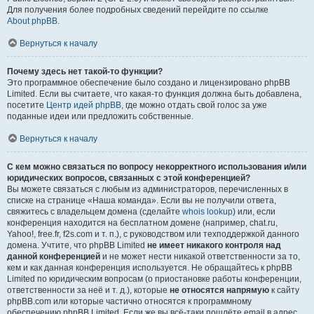
Для получения более подробных сведений перейдите по ссылке
About phpBB
.
Вернуться к началу
Почему здесь нет такой-то функции?
Это программное обеспечение было создано и лицензировано phpBB
Limited. Если вы считаете, что какая-то функция должна быть добавлена,
посетите
Центр идей phpBB
, где можно отдать свой голос за уже
поданные идеи или предложить собственные.
Вернуться к началу
С кем можно связаться по вопросу некорректного использования и/или
юридических вопросов, связанных с этой конференцией?
Вы можете связаться с любым из администраторов, перечисленных в
списке на странице «Наша команда». Если вы не получили ответа,
свяжитесь с владельцем домена (сделайте
whois lookup
) или, если
конференция находится на бесплатном домене (например, chat.ru,
Yahoo!, free.fr, f2s.com и т. п.), с руководством или техподдержкой данного
домена. Учтите, что phpBB Limited
не имеет никакого контроля над
данной конференцией
и не может нести никакой ответственности за то,
кем и как данная конференция используется. Не обращайтесь к phpBB
Limited по юридическим вопросам (о приостановке работы конференции,
ответственности за неё и т. д.), которые
не относятся напрямую
к сайту
phpBB.com или которые частично относятся к программному
обеспечению phpBB Limited. Если же вы всё-таки пошлёте email в адрес