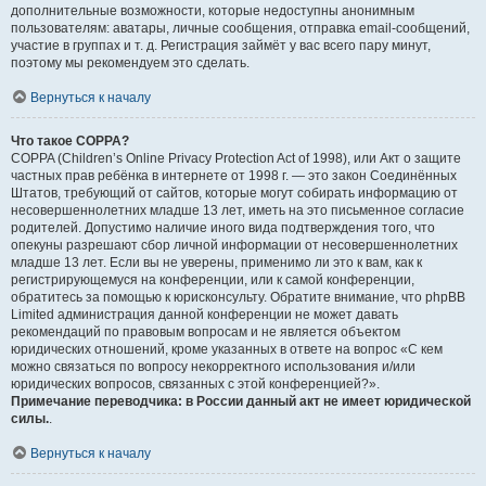
дополнительные возможности, которые недоступны анонимным
пользователям: аватары, личные сообщения, отправка email-сообщений,
участие в группах и т. д. Регистрация займёт у вас всего пару минут,
поэтому мы рекомендуем это сделать.
Вернуться к началу
Что такое COPPA?
COPPA (Children’s Online Privacy Protection Act of 1998), или Акт о защите
частных прав ребёнка в интернете от 1998 г. — это закон Соединённых
Штатов, требующий от сайтов, которые могут собирать информацию от
несовершеннолетних младше 13 лет, иметь на это письменное согласие
родителей. Допустимо наличие иного вида подтверждения того, что
опекуны разрешают сбор личной информации от несовершеннолетних
младше 13 лет. Если вы не уверены, применимо ли это к вам, как к
регистрирующемуся на конференции, или к самой конференции,
обратитесь за помощью к юрисконсульту. Обратите внимание, что phpBB
Limited администрация данной конференции не может давать
рекомендаций по правовым вопросам и не является объектом
юридических отношений, кроме указанных в ответе на вопрос «С кем
можно связаться по вопросу некорректного использования и/или
юридических вопросов, связанных с этой конференцией?».
Примечание переводчика: в России данный акт не имеет юридической
силы.
.
Вернуться к началу