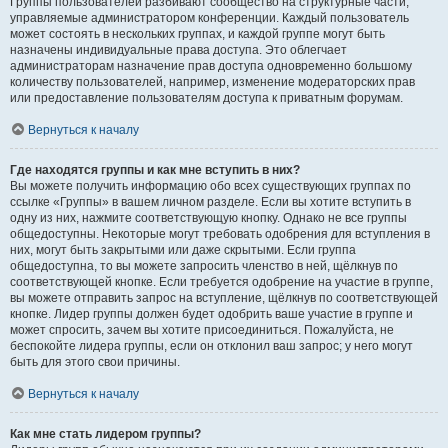
Группы пользователей разбивают сообщество на структурные части,
управляемые администратором конференции. Каждый пользователь
может состоять в нескольких группах, и каждой группе могут быть
назначены индивидуальные права доступа. Это облегчает
администраторам назначение прав доступа одновременно большому
количеству пользователей, например, изменение модераторских прав
или предоставление пользователям доступа к приватным форумам.
Вернуться к началу
Где находятся группы и как мне вступить в них?
Вы можете получить информацию обо всех существующих группах по
ссылке «Группы» в вашем личном разделе. Если вы хотите вступить в
одну из них, нажмите соответствующую кнопку. Однако не все группы
общедоступны. Некоторые могут требовать одобрения для вступления в
них, могут быть закрытыми или даже скрытыми. Если группа
общедоступна, то вы можете запросить членство в ней, щёлкнув по
соответствующей кнопке. Если требуется одобрение на участие в группе,
вы можете отправить запрос на вступление, щёлкнув по соответствующей
кнопке. Лидер группы должен будет одобрить ваше участие в группе и
может спросить, зачем вы хотите присоединиться. Пожалуйста, не
беспокойте лидера группы, если он отклонил ваш запрос; у него могут
быть для этого свои причины.
Вернуться к началу
Как мне стать лидером группы?