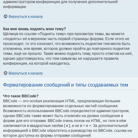
администратором конференции для получения дополнительной
информации.
Вернуться к началу
Как мне вновь поднять мою тему?
Щёлкнув по ссылке «Поднять тему» при просмотре темы, вы можете
«поднять» её в верхнюю часть первой страницы форума. Если этого не
происходит, то это означает, что возможность поднятия тем могла быть
отключена, или время, которое должно пройти до повторного поднятия
темы, ещё не прошло. Также можно поднять тему, просто ответив на неё,
однако удостоверьтесь, что тем самым вы не нарушаете правила
конференции, на которой находитесь.
Вернуться к началу
Форматирование сообщений и типы создаваемых тем
Что такое BBCode?
BBCode — это особая реализация HTML, предлагающая большие
возможности по форматированию отдельных частей сообщения.
Возможность использования BBCode определяется администратором,
однако BBCode также может быть отключён на уровне сообщения в
форме для его отправки. BBCode очень похож на HTML, но теги в нём
заключаются в квадратные скобки [ и ], а не в < и >. За дополнительной
информацией о BBCode обратитесь к руководству по BBCode, ссылка на
которое доступна из формы отправки сообщений.