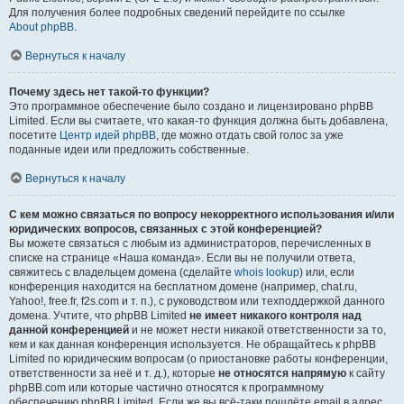
Для получения более подробных сведений перейдите по ссылке
About phpBB
.
Вернуться к началу
Почему здесь нет такой-то функции?
Это программное обеспечение было создано и лицензировано phpBB
Limited. Если вы считаете, что какая-то функция должна быть добавлена,
посетите
Центр идей phpBB
, где можно отдать свой голос за уже
поданные идеи или предложить собственные.
Вернуться к началу
С кем можно связаться по вопросу некорректного использования и/или
юридических вопросов, связанных с этой конференцией?
Вы можете связаться с любым из администраторов, перечисленных в
списке на странице «Наша команда». Если вы не получили ответа,
свяжитесь с владельцем домена (сделайте
whois lookup
) или, если
конференция находится на бесплатном домене (например, chat.ru,
Yahoo!, free.fr, f2s.com и т. п.), с руководством или техподдержкой данного
домена. Учтите, что phpBB Limited
не имеет никакого контроля над
данной конференцией
и не может нести никакой ответственности за то,
кем и как данная конференция используется. Не обращайтесь к phpBB
Limited по юридическим вопросам (о приостановке работы конференции,
ответственности за неё и т. д.), которые
не относятся напрямую
к сайту
phpBB.com или которые частично относятся к программному
обеспечению phpBB Limited. Если же вы всё-таки пошлёте email в адрес