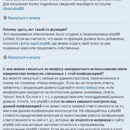
Для получения более подробных сведений перейдите по ссылке
About phpBB
.
Вернуться к началу
Почему здесь нет такой-то функции?
Это программное обеспечение было создано и лицензировано phpBB
Limited. Если вы считаете, что какая-то функция должна быть добавлена,
посетите
Центр идей phpBB
, где можно отдать свой голос за уже
поданные идеи или предложить собственные.
Вернуться к началу
С кем можно связаться по вопросу некорректного использования и/или
юридических вопросов, связанных с этой конференцией?
Вы можете связаться с любым из администраторов, перечисленных в
списке на странице «Наша команда». Если вы не получили ответа,
свяжитесь с владельцем домена (сделайте
whois lookup
) или, если
конференция находится на бесплатном домене (например, chat.ru,
Yahoo!, free.fr, f2s.com и т. п.), с руководством или техподдержкой данного
домена. Учтите, что phpBB Limited
не имеет никакого контроля над
данной конференцией
и не может нести никакой ответственности за то,
кем и как данная конференция используется. Не обращайтесь к phpBB
Limited по юридическим вопросам (о приостановке работы конференции,
ответственности за неё и т. д.), которые
не относятся напрямую
к сайту
phpBB.com или которые частично относятся к программному
обеспечению phpBB Limited. Если же вы всё-таки пошлёте email в адрес