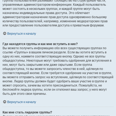
Группы пользователей разбивают сообщество на структурные части,
управляемые администратором конференции. Каждый пользователь
может состоять в нескольких группах, и каждой группе могут быть
назначены индивидуальные права доступа. Это облегчает
администраторам назначение прав доступа одновременно большому
количеству пользователей, например, изменение модераторских прав
или предоставление пользователям доступа к приватным форумам.
Вернуться к началу
Где находятся группы и как мне вступить в них?
Вы можете получить информацию обо всех существующих группах по
ссылке «Группы» в вашем личном разделе. Если вы хотите вступить в
одну из них, нажмите соответствующую кнопку. Однако не все группы
общедоступны. Некоторые могут требовать одобрения для вступления в
них, могут быть закрытыми или даже скрытыми. Если группа
общедоступна, то вы можете запросить членство в ней, щёлкнув по
соответствующей кнопке. Если требуется одобрение на участие в группе,
вы можете отправить запрос на вступление, щёлкнув по соответствующей
кнопке. Лидер группы должен будет одобрить ваше участие в группе и
может спросить, зачем вы хотите присоединиться. Пожалуйста, не
беспокойте лидера группы, если он отклонил ваш запрос; у него могут
быть для этого свои причины.
Вернуться к началу
Как мне стать лидером группы?