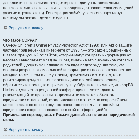
дополнительные возможности, которые недоступны анонимным
пользователям: аватары, личные сообщения, отправка email-сообщений,
участие в группах и т. д. Регистрация займёт у вас всего пару минут,
поэтому мы рекомендуем это сделать.
Вернуться к началу
Что такое COPPA?
COPPA (Children’s Online Privacy Protection Act of 1998), или Акт о защите
частных прав ребёнка в интернете от 1998 г. — это закон Соединённых
Штатов, требующий от сайтов, которые могут собирать информацию от
несовершеннолетних младше 13 лет, иметь на это письменное согласие
родителей. Допустимо наличие иного вида подтверждения того, что
опекуны разрешают сбор личной информации от несовершеннолетних
младше 13 лет. Если вы не уверены, применимо ли это к вам, как к
регистрирующемуся на конференции, или к самой конференции,
обратитесь за помощью к юрисконсульту. Обратите внимание, что phpBB
Limited администрация данной конференции не может давать
рекомендаций по правовым вопросам и не является объектом
юридических отношений, кроме указанных в ответе на вопрос «С кем
можно связаться по вопросу некорректного использования и/или
юридических вопросов, связанных с этой конференцией?».
Примечание переводчика: в России данный акт не имеет юридической
силы.
.
Вернуться к началу