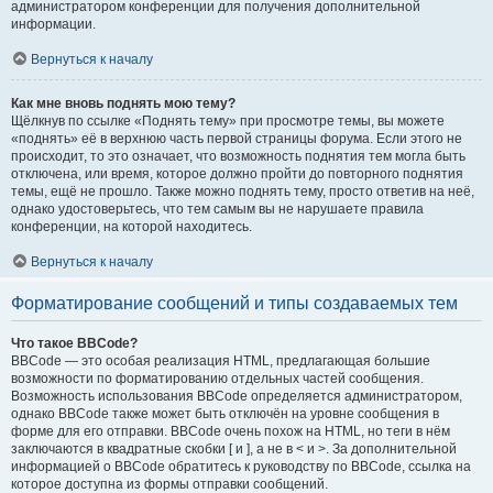
администратором конференции для получения дополнительной
информации.
Вернуться к началу
Как мне вновь поднять мою тему?
Щёлкнув по ссылке «Поднять тему» при просмотре темы, вы можете
«поднять» её в верхнюю часть первой страницы форума. Если этого не
происходит, то это означает, что возможность поднятия тем могла быть
отключена, или время, которое должно пройти до повторного поднятия
темы, ещё не прошло. Также можно поднять тему, просто ответив на неё,
однако удостоверьтесь, что тем самым вы не нарушаете правила
конференции, на которой находитесь.
Вернуться к началу
Форматирование сообщений и типы создаваемых тем
Что такое BBCode?
BBCode — это особая реализация HTML, предлагающая большие
возможности по форматированию отдельных частей сообщения.
Возможность использования BBCode определяется администратором,
однако BBCode также может быть отключён на уровне сообщения в
форме для его отправки. BBCode очень похож на HTML, но теги в нём
заключаются в квадратные скобки [ и ], а не в < и >. За дополнительной
информацией о BBCode обратитесь к руководству по BBCode, ссылка на
которое доступна из формы отправки сообщений.