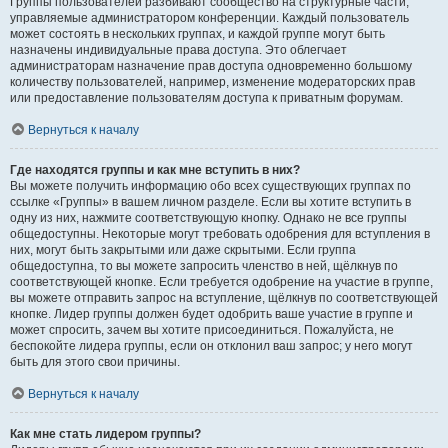
Группы пользователей разбивают сообщество на структурные части,
управляемые администратором конференции. Каждый пользователь
может состоять в нескольких группах, и каждой группе могут быть
назначены индивидуальные права доступа. Это облегчает
администраторам назначение прав доступа одновременно большому
количеству пользователей, например, изменение модераторских прав
или предоставление пользователям доступа к приватным форумам.
Вернуться к началу
Где находятся группы и как мне вступить в них?
Вы можете получить информацию обо всех существующих группах по
ссылке «Группы» в вашем личном разделе. Если вы хотите вступить в
одну из них, нажмите соответствующую кнопку. Однако не все группы
общедоступны. Некоторые могут требовать одобрения для вступления в
них, могут быть закрытыми или даже скрытыми. Если группа
общедоступна, то вы можете запросить членство в ней, щёлкнув по
соответствующей кнопке. Если требуется одобрение на участие в группе,
вы можете отправить запрос на вступление, щёлкнув по соответствующей
кнопке. Лидер группы должен будет одобрить ваше участие в группе и
может спросить, зачем вы хотите присоединиться. Пожалуйста, не
беспокойте лидера группы, если он отклонил ваш запрос; у него могут
быть для этого свои причины.
Вернуться к началу
Как мне стать лидером группы?