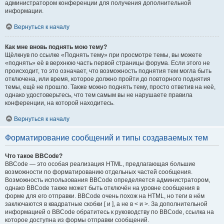
администратором конференции для получения дополнительной
информации.
Вернуться к началу
Как мне вновь поднять мою тему?
Щёлкнув по ссылке «Поднять тему» при просмотре темы, вы можете
«поднять» её в верхнюю часть первой страницы форума. Если этого не
происходит, то это означает, что возможность поднятия тем могла быть
отключена, или время, которое должно пройти до повторного поднятия
темы, ещё не прошло. Также можно поднять тему, просто ответив на неё,
однако удостоверьтесь, что тем самым вы не нарушаете правила
конференции, на которой находитесь.
Вернуться к началу
Форматирование сообщений и типы создаваемых тем
Что такое BBCode?
BBCode — это особая реализация HTML, предлагающая большие
возможности по форматированию отдельных частей сообщения.
Возможность использования BBCode определяется администратором,
однако BBCode также может быть отключён на уровне сообщения в
форме для его отправки. BBCode очень похож на HTML, но теги в нём
заключаются в квадратные скобки [ и ], а не в < и >. За дополнительной
информацией о BBCode обратитесь к руководству по BBCode, ссылка на
которое доступна из формы отправки сообщений.