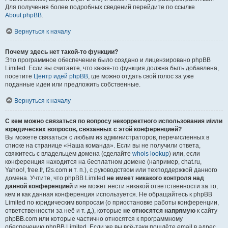
Для получения более подробных сведений перейдите по ссылке
About phpBB
.
Вернуться к началу
Почему здесь нет такой-то функции?
Это программное обеспечение было создано и лицензировано phpBB
Limited. Если вы считаете, что какая-то функция должна быть добавлена,
посетите
Центр идей phpBB
, где можно отдать свой голос за уже
поданные идеи или предложить собственные.
Вернуться к началу
С кем можно связаться по вопросу некорректного использования и/или
юридических вопросов, связанных с этой конференцией?
Вы можете связаться с любым из администраторов, перечисленных в
списке на странице «Наша команда». Если вы не получили ответа,
свяжитесь с владельцем домена (сделайте
whois lookup
) или, если
конференция находится на бесплатном домене (например, chat.ru,
Yahoo!, free.fr, f2s.com и т. п.), с руководством или техподдержкой данного
домена. Учтите, что phpBB Limited
не имеет никакого контроля над
данной конференцией
и не может нести никакой ответственности за то,
кем и как данная конференция используется. Не обращайтесь к phpBB
Limited по юридическим вопросам (о приостановке работы конференции,
ответственности за неё и т. д.), которые
не относятся напрямую
к сайту
phpBB.com или которые частично относятся к программному
обеспечению phpBB Limited. Если же вы всё-таки пошлёте email в адрес