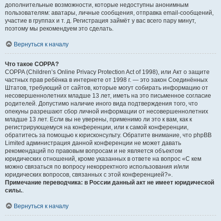
дополнительные возможности, которые недоступны анонимным
пользователям: аватары, личные сообщения, отправка email-сообщений,
участие в группах и т. д. Регистрация займёт у вас всего пару минут,
поэтому мы рекомендуем это сделать.
Вернуться к началу
Что такое COPPA?
COPPA (Children’s Online Privacy Protection Act of 1998), или Акт о защите
частных прав ребёнка в интернете от 1998 г. — это закон Соединённых
Штатов, требующий от сайтов, которые могут собирать информацию от
несовершеннолетних младше 13 лет, иметь на это письменное согласие
родителей. Допустимо наличие иного вида подтверждения того, что
опекуны разрешают сбор личной информации от несовершеннолетних
младше 13 лет. Если вы не уверены, применимо ли это к вам, как к
регистрирующемуся на конференции, или к самой конференции,
обратитесь за помощью к юрисконсульту. Обратите внимание, что phpBB
Limited администрация данной конференции не может давать
рекомендаций по правовым вопросам и не является объектом
юридических отношений, кроме указанных в ответе на вопрос «С кем
можно связаться по вопросу некорректного использования и/или
юридических вопросов, связанных с этой конференцией?».
Примечание переводчика: в России данный акт не имеет юридической
силы.
.
Вернуться к началу