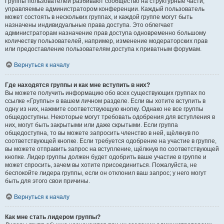
Группы пользователей разбивают сообщество на структурные части,
управляемые администратором конференции. Каждый пользователь
может состоять в нескольких группах, и каждой группе могут быть
назначены индивидуальные права доступа. Это облегчает
администраторам назначение прав доступа одновременно большому
количеству пользователей, например, изменение модераторских прав
или предоставление пользователям доступа к приватным форумам.
Вернуться к началу
Где находятся группы и как мне вступить в них?
Вы можете получить информацию обо всех существующих группах по
ссылке «Группы» в вашем личном разделе. Если вы хотите вступить в
одну из них, нажмите соответствующую кнопку. Однако не все группы
общедоступны. Некоторые могут требовать одобрения для вступления в
них, могут быть закрытыми или даже скрытыми. Если группа
общедоступна, то вы можете запросить членство в ней, щёлкнув по
соответствующей кнопке. Если требуется одобрение на участие в группе,
вы можете отправить запрос на вступление, щёлкнув по соответствующей
кнопке. Лидер группы должен будет одобрить ваше участие в группе и
может спросить, зачем вы хотите присоединиться. Пожалуйста, не
беспокойте лидера группы, если он отклонил ваш запрос; у него могут
быть для этого свои причины.
Вернуться к началу
Как мне стать лидером группы?