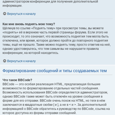
администратором конференции для получения дополнительной
информации.
Вернуться к началу
Как мне вновь поднять мою тему?
Щёлкнув по ссылке «Поднять тему» при просмотре темы, вы можете
«поднять» её в верхнюю часть первой страницы форума. Если этого не
происходит, то это означает, что возможность поднятия тем могла быть
отключена, или время, которое должно пройти до повторного поднятия
темы, ещё не прошло. Также можно поднять тему, просто ответив на неё,
однако удостоверьтесь, что тем самым вы не нарушаете правила
конференции, на которой находитесь.
Вернуться к началу
Форматирование сообщений и типы создаваемых тем
Что такое BBCode?
BBCode — это особая реализация HTML, предлагающая большие
возможности по форматированию отдельных частей сообщения.
Возможность использования BBCode определяется администратором,
однако BBCode также может быть отключён на уровне сообщения в
форме для его отправки. BBCode очень похож на HTML, но теги в нём
заключаются в квадратные скобки [ и ], а не в < и >. За дополнительной
информацией о BBCode обратитесь к руководству по BBCode, ссылка на
которое доступна из формы отправки сообщений.