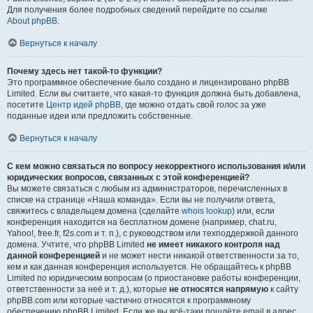
Для получения более подробных сведений перейдите по ссылке
About phpBB
.
Вернуться к началу
Почему здесь нет такой-то функции?
Это программное обеспечение было создано и лицензировано phpBB
Limited. Если вы считаете, что какая-то функция должна быть добавлена,
посетите
Центр идей phpBB
, где можно отдать свой голос за уже
поданные идеи или предложить собственные.
Вернуться к началу
С кем можно связаться по вопросу некорректного использования и/или
юридических вопросов, связанных с этой конференцией?
Вы можете связаться с любым из администраторов, перечисленных в
списке на странице «Наша команда». Если вы не получили ответа,
свяжитесь с владельцем домена (сделайте
whois lookup
) или, если
конференция находится на бесплатном домене (например, chat.ru,
Yahoo!, free.fr, f2s.com и т. п.), с руководством или техподдержкой данного
домена. Учтите, что phpBB Limited
не имеет никакого контроля над
данной конференцией
и не может нести никакой ответственности за то,
кем и как данная конференция используется. Не обращайтесь к phpBB
Limited по юридическим вопросам (о приостановке работы конференции,
ответственности за неё и т. д.), которые
не относятся напрямую
к сайту
phpBB.com или которые частично относятся к программному
обеспечению phpBB Limited. Если же вы всё-таки пошлёте email в адрес