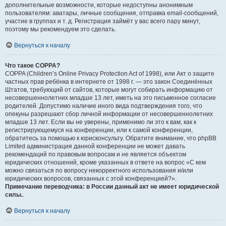
дополнительные возможности, которые недоступны анонимным
пользователям: аватары, личные сообщения, отправка email-сообщений,
участие в группах и т. д. Регистрация займёт у вас всего пару минут,
поэтому мы рекомендуем это сделать.
Вернуться к началу
Что такое COPPA?
COPPA (Children’s Online Privacy Protection Act of 1998), или Акт о защите
частных прав ребёнка в интернете от 1998 г. — это закон Соединённых
Штатов, требующий от сайтов, которые могут собирать информацию от
несовершеннолетних младше 13 лет, иметь на это письменное согласие
родителей. Допустимо наличие иного вида подтверждения того, что
опекуны разрешают сбор личной информации от несовершеннолетних
младше 13 лет. Если вы не уверены, применимо ли это к вам, как к
регистрирующемуся на конференции, или к самой конференции,
обратитесь за помощью к юрисконсульту. Обратите внимание, что phpBB
Limited администрация данной конференции не может давать
рекомендаций по правовым вопросам и не является объектом
юридических отношений, кроме указанных в ответе на вопрос «С кем
можно связаться по вопросу некорректного использования и/или
юридических вопросов, связанных с этой конференцией?».
Примечание переводчика: в России данный акт не имеет юридической
силы.
.
Вернуться к началу