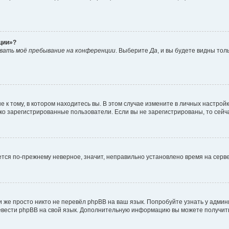
ции»?
вать моё пребывание на конференции
. Выберите
Да
, и вы будете видны то
к тому, в котором находитесь вы. В этом случае измените в личных настройках
лько зарегистрированные пользователи. Если вы не зарегистрированы, то сейч
ается по-прежнему неверное, значит, неправильно установлено время на сер
 же просто никто не перевёл phpBB на ваш язык. Попробуйте узнать у адми
еревести phpBB на свой язык. Дополнительную информацию вы можете получит