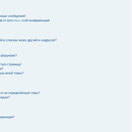
чные сообщения!
l от кого-то с этой конференции!
й в списках моих друзей и недругов?
и форумам?
стую страницу!
и?
нные мной темы?
ься на определённую тему?
форум?
ференции?