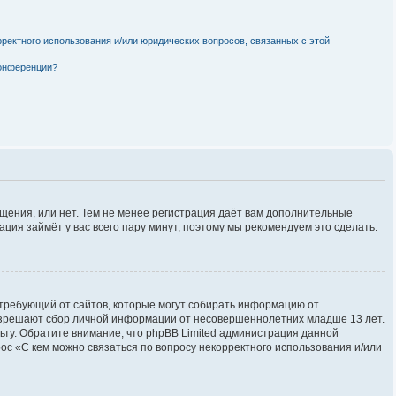
рректного использования и/или юридических вопросов, связанных с этой
конференции?
бщения, или нет. Тем не менее регистрация даёт вам дополнительные
ция займёт у вас всего пару минут, поэтому мы рекомендуем это сделать.
ов, требующий от сайтов, которые могут собирать информацию от
разрешают сбор личной информации от несовершеннолетних младше 13 лет.
льту. Обратите внимание, что phpBB Limited администрация данной
с «С кем можно связаться по вопросу некорректного использования и/или