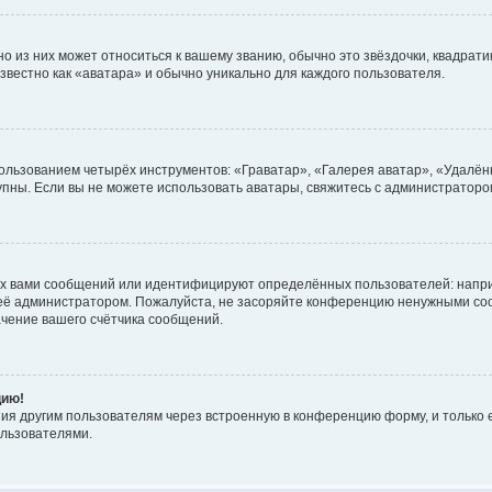
 из них может относиться к вашему званию, обычно это звёздочки, квадратик
звестно как «аватара» и обычно уникально для каждого пользователя.
ользованием четырёх инструментов: «Граватар», «Галерея аватар», «Удалён
ступны. Если вы не можете использовать аватары, свяжитесь с администрато
х вами сообщений или идентифицируют определённых пользователей: напри
 её администратором. Пожалуйста, не засоряйте конференцию ненужными соо
чение вашего счётчика сообщений.
цию!
ия другим пользователям через встроенную в конференцию форму, и только е
льзователями.