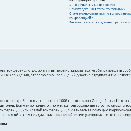
Информация о phpBB
Кто написал эту конференцию?
Почему здесь нет такой-то функции?
С кем можно связаться по вопросу неко
конференцией?
Как мне связаться с администратором 
строил конференцию: должны ли вы зарегистрироваться, чтобы размещать соо
е сообщения, отправка email-сообщений, участие в группах и т. д. Регистра
те частных прав ребёнка в интернете от 1998 г. — это закон Соединённых Штат
одителей. Допустимо наличие иного вида подтверждения того, что опекуны 
 конференции, или к самой конференции, обратитесь за помощью к юрисконсу
ляется объектом юридических отношений, кроме указанных в ответе на вопро
силы.
.