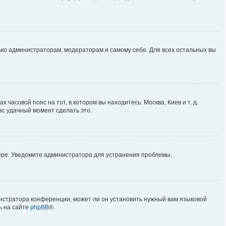
лько администраторам, модераторам и самому себе. Для всех остальных вы
 часовой пояс на тот, в котором вы находитесь: Москва, Киев и т. д.
ас удачный момент сделать это.
вере. Уведомите администратора для устранения проблемы.
нистратора конференции, может ли он установить нужный вам языковой
ь на сайте
phpBB
®.