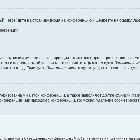
овый. Перейдите на страницу входа на конференцию и щёлкните на ссылку
Заб
нференции.
ься под своим именем на конференции только некоторое ограниченное время. 
вателя и пароль каждый раз, вы можете отметить флажком пункт
Запомнить м
ситете и т. д. Если пункт
Запомнить меня
отсутствует, это значит, что адми
вторизованным на этой конференции, а также выполняют другие функции, так
конференцию или выходом с конференции, возможно, удаление cookies может
и хранятся в базе данных конференции. Чтобы изменить их, щёлкните на им