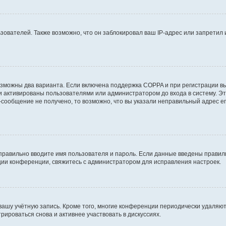
вателей. Также возможно, что он заблокировал ваш IP-адрес или запретил 
озможны два варианта. Если включена поддержка COPPA и при регистрации вы
и активированы пользователями или администратором до входа в систему. Э
сообщение не получено, то возможно, что вы указали неправильный адрес em
правильно вводите имя пользователя и пароль. Если данные введены правиль
ции конференции, свяжитесь с администратором для исправления настроек.
 вашу учётную запись. Кроме того, многие конференции периодически удаля
ироваться снова и активнее участвовать в дискуссиях.