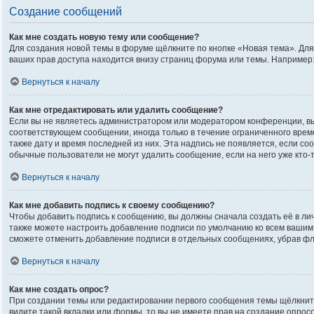
Создание сообщений
Как мне создать новую тему или сообщение?
Для создания новой темы в форуме щёлкните по кнопке «Новая тема». Дл
ваших прав доступа находится внизу страниц форума или темы. Например:
Вернуться к началу
Как мне отредактировать или удалить сообщение?
Если вы не являетесь администратором или модератором конференции, вы
соответствующем сообщении, иногда только в течение ограниченного време
также дату и время последней из них. Эта надпись не появляется, если с
обычные пользователи не могут удалить сообщение, если на него уже кто-т
Вернуться к началу
Как мне добавить подпись к своему сообщению?
Чтобы добавить подпись к сообщению, вы должны сначала создать её в ли
также можете настроить добавление подписи по умолчанию ко всем вашим
сможете отменить добавление подписи в отдельных сообщениях, убрав ф
Вернуться к началу
Как мне создать опрос?
При создании темы или редактировании первого сообщения темы щёлкнит
видите такой вкладки или формы, то вы не имеете прав на создание опрос