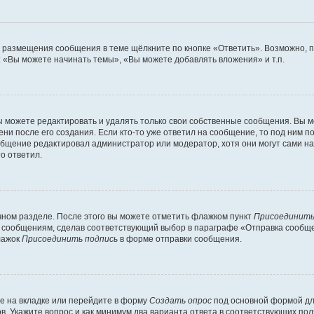
я размещения сообщения в теме щёлкните по кнопке «Ответить». Возможно, 
 «Вы можете начинать темы», «Вы можете добавлять вложения» и т.п.
 можете редактировать и удалять только свои собственные сообщения. Вы м
ни после его создания. Если кто-то уже ответил на сообщение, то под ним п
ообщение редактировал администратор или модератор, хотя они могут сами н
о ответил.
чном разделе. После этого вы можете отметить флажком пункт
Присоединить
 сообщениям, сделав соответствующий выбор в параграфе «Отправка сообщен
лажок
Присоединить подпись
в форме отправки сообщения.
е на вкладке или перейдите в форму
Создать опрос
под основной формой для
ов. Укажите вопрос и как минимум два варианта ответа в соответствующих по