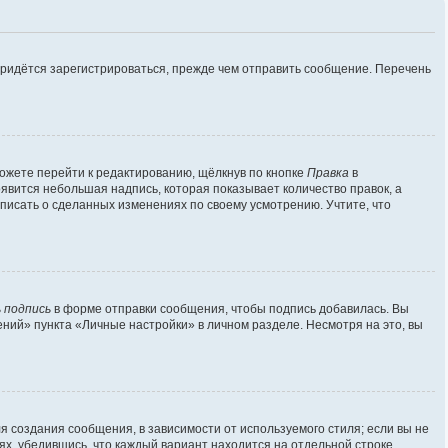
придётся зарегистрироваться, прежде чем отправить сообщение. Перечень
ожете перейти к редактированию, щёлкнув по кнопке
Правка
в
оявится небольшая надпись, которая показывает количество правок, а
аписать о сделанных изменениях по своему усмотрению. Учтите, что
 подпись
в форме отправки сообщения, чтобы подпись добавилась. Вы
ий» пункта «Личные настройки» в личном разделе. Несмотря на это, вы
 создания сообщения, в зависимости от используемого стиля; если вы не
лях, убедившись, что каждый вариант находится на отдельной строке