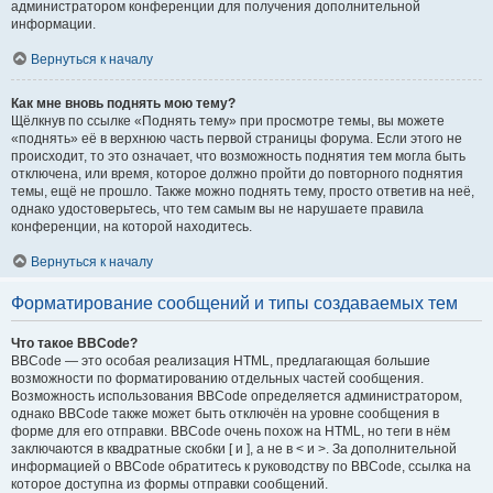
администратором конференции для получения дополнительной
информации.
Вернуться к началу
Как мне вновь поднять мою тему?
Щёлкнув по ссылке «Поднять тему» при просмотре темы, вы можете
«поднять» её в верхнюю часть первой страницы форума. Если этого не
происходит, то это означает, что возможность поднятия тем могла быть
отключена, или время, которое должно пройти до повторного поднятия
темы, ещё не прошло. Также можно поднять тему, просто ответив на неё,
однако удостоверьтесь, что тем самым вы не нарушаете правила
конференции, на которой находитесь.
Вернуться к началу
Форматирование сообщений и типы создаваемых тем
Что такое BBCode?
BBCode — это особая реализация HTML, предлагающая большие
возможности по форматированию отдельных частей сообщения.
Возможность использования BBCode определяется администратором,
однако BBCode также может быть отключён на уровне сообщения в
форме для его отправки. BBCode очень похож на HTML, но теги в нём
заключаются в квадратные скобки [ и ], а не в < и >. За дополнительной
информацией о BBCode обратитесь к руководству по BBCode, ссылка на
которое доступна из формы отправки сообщений.