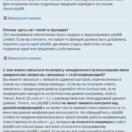
Для получения более подробных сведений перейдите по ссылке
About phpBB
.
Вернуться к началу
Почему здесь нет такой-то функции?
Это программное обеспечение было создано и лицензировано phpBB
Limited. Если вы считаете, что какая-то функция должна быть добавлена,
посетите
Центр идей phpBB
, где можно отдать свой голос за уже
поданные идеи или предложить собственные.
Вернуться к началу
С кем можно связаться по вопросу некорректного использования и/или
юридических вопросов, связанных с этой конференцией?
Вы можете связаться с любым из администраторов, перечисленных в
списке на странице «Наша команда». Если вы не получили ответа,
свяжитесь с владельцем домена (сделайте
whois lookup
) или, если
конференция находится на бесплатном домене (например, chat.ru,
Yahoo!, free.fr, f2s.com и т. п.), с руководством или техподдержкой данного
домена. Учтите, что phpBB Limited
не имеет никакого контроля над
данной конференцией
и не может нести никакой ответственности за то,
кем и как данная конференция используется. Не обращайтесь к phpBB
Limited по юридическим вопросам (о приостановке работы конференции,
ответственности за неё и т. д.), которые
не относятся напрямую
к сайту
phpBB.com или которые частично относятся к программному
обеспечению phpBB Limited. Если же вы всё-таки пошлёте email в адрес