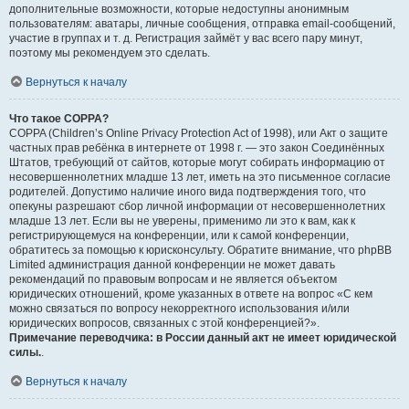
дополнительные возможности, которые недоступны анонимным
пользователям: аватары, личные сообщения, отправка email-сообщений,
участие в группах и т. д. Регистрация займёт у вас всего пару минут,
поэтому мы рекомендуем это сделать.
Вернуться к началу
Что такое COPPA?
COPPA (Children’s Online Privacy Protection Act of 1998), или Акт о защите
частных прав ребёнка в интернете от 1998 г. — это закон Соединённых
Штатов, требующий от сайтов, которые могут собирать информацию от
несовершеннолетних младше 13 лет, иметь на это письменное согласие
родителей. Допустимо наличие иного вида подтверждения того, что
опекуны разрешают сбор личной информации от несовершеннолетних
младше 13 лет. Если вы не уверены, применимо ли это к вам, как к
регистрирующемуся на конференции, или к самой конференции,
обратитесь за помощью к юрисконсульту. Обратите внимание, что phpBB
Limited администрация данной конференции не может давать
рекомендаций по правовым вопросам и не является объектом
юридических отношений, кроме указанных в ответе на вопрос «С кем
можно связаться по вопросу некорректного использования и/или
юридических вопросов, связанных с этой конференцией?».
Примечание переводчика: в России данный акт не имеет юридической
силы.
.
Вернуться к началу