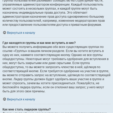
Группы пользователей разбивают сообщество на структурные части,
управляемые администратором конференции. Каждый пользователь
может состоять в нескольких группах, и каждой группе могут быть
назначены индивидуальные права доступа. Это облегчает
администраторам назначение прав доступа одновременно большому
количеству пользователей, например, изменение модераторских прав
или предоставление пользователям доступа к приватным форумам.
Вернуться к началу
Где находятся группы и как мне вступить в них?
Вы можете получить информацию обо всех существующих группах по
ссылке «Группы» в вашем личном разделе. Если вы хотите вступить в
одну из них, нажмите соответствующую кнопку. Однако не все группы
общедоступны. Некоторые могут требовать одобрения для вступления в
них, могут быть закрытыми или даже скрытыми. Если группа
общедоступна, то вы можете запросить членство в ней, щёлкнув по
соответствующей кнопке. Если требуется одобрение на участие в группе,
вы можете отправить запрос на вступление, щёлкнув по соответствующей
кнопке. Лидер группы должен будет одобрить ваше участие в группе и
может спросить, зачем вы хотите присоединиться. Пожалуйста, не
беспокойте лидера группы, если он отклонил ваш запрос; у него могут
быть для этого свои причины.
Вернуться к началу
Как мне стать лидером группы?