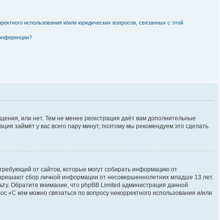
рректного использования и/или юридических вопросов, связанных с этой
конференции?
бщения, или нет. Тем не менее регистрация даёт вам дополнительные
ция займёт у вас всего пару минут, поэтому мы рекомендуем это сделать.
ов, требующий от сайтов, которые могут собирать информацию от
разрешают сбор личной информации от несовершеннолетних младше 13 лет.
льту. Обратите внимание, что phpBB Limited администрация данной
с «С кем можно связаться по вопросу некорректного использования и/или