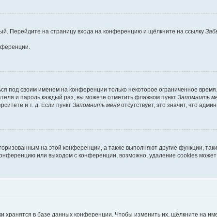
овый. Перейдите на страницу входа на конференцию и щёлкните на ссылку
Заб
нференции.
ься под своим именем на конференции только некоторое ограниченное время. 
вателя и пароль каждый раз, вы можете отметить флажком пункт
Запомнить м
ситете и т. д. Если пункт
Запомнить меня
отсутствует, это значит, что адми
вторизованным на этой конференции, а также выполняют другие функции, так
конференцию или выходом с конференции, возможно, удаление cookies может
и хранятся в базе данных конференции. Чтобы изменить их, щёлкните на им