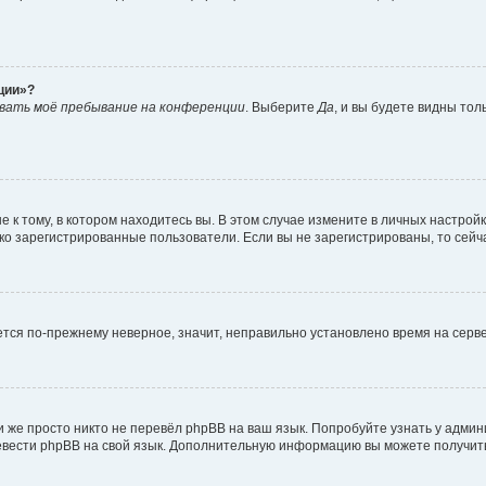
ции»?
вать моё пребывание на конференции
. Выберите
Да
, и вы будете видны то
к тому, в котором находитесь вы. В этом случае измените в личных настройках
лько зарегистрированные пользователи. Если вы не зарегистрированы, то сейч
ается по-прежнему неверное, значит, неправильно установлено время на сер
 же просто никто не перевёл phpBB на ваш язык. Попробуйте узнать у адми
еревести phpBB на свой язык. Дополнительную информацию вы можете получит