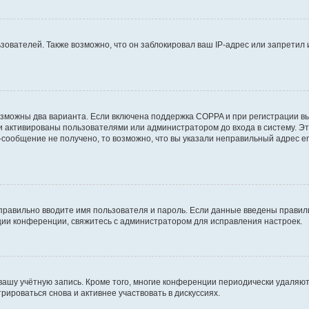
вателей. Также возможно, что он заблокировал ваш IP-адрес или запретил 
озможны два варианта. Если включена поддержка COPPA и при регистрации вы
и активированы пользователями или администратором до входа в систему. Э
сообщение не получено, то возможно, что вы указали неправильный адрес em
правильно вводите имя пользователя и пароль. Если данные введены правиль
ции конференции, свяжитесь с администратором для исправления настроек.
 вашу учётную запись. Кроме того, многие конференции периодически удаля
ироваться снова и активнее участвовать в дискуссиях.