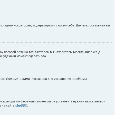
лько администраторам, модераторам и самому себе. Для всех остальных вы
 часовой пояс на тот, в котором вы находитесь: Москва, Киев и т. д.
ас удачный момент сделать это.
вере. Уведомите администратора для устранения проблемы.
нистратора конференции, может ли он установить нужный вам языковой
ь на сайте
phpBB
®.