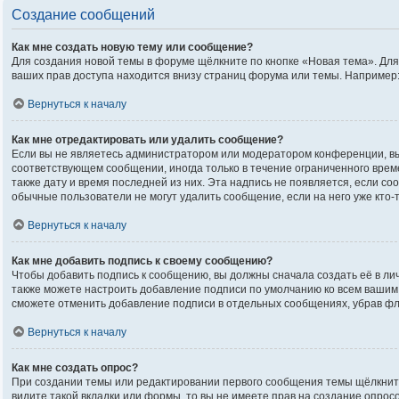
Создание сообщений
Как мне создать новую тему или сообщение?
Для создания новой темы в форуме щёлкните по кнопке «Новая тема». Дл
ваших прав доступа находится внизу страниц форума или темы. Например:
Вернуться к началу
Как мне отредактировать или удалить сообщение?
Если вы не являетесь администратором или модератором конференции, вы
соответствующем сообщении, иногда только в течение ограниченного време
также дату и время последней из них. Эта надпись не появляется, если с
обычные пользователи не могут удалить сообщение, если на него уже кто-т
Вернуться к началу
Как мне добавить подпись к своему сообщению?
Чтобы добавить подпись к сообщению, вы должны сначала создать её в ли
также можете настроить добавление подписи по умолчанию ко всем вашим
сможете отменить добавление подписи в отдельных сообщениях, убрав ф
Вернуться к началу
Как мне создать опрос?
При создании темы или редактировании первого сообщения темы щёлкнит
видите такой вкладки или формы, то вы не имеете прав на создание опрос