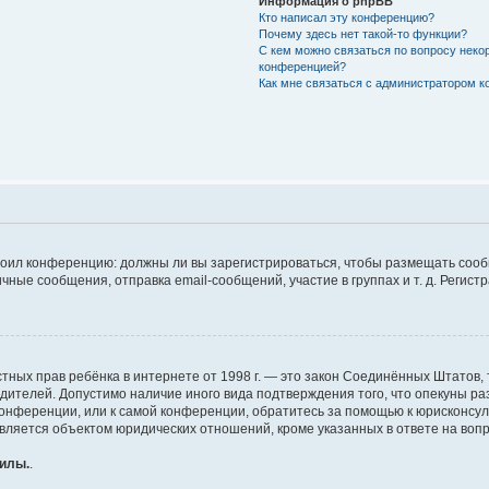
Информация о phpBB
Кто написал эту конференцию?
Почему здесь нет такой-то функции?
С кем можно связаться по вопросу неко
конференцией?
Как мне связаться с администратором 
строил конференцию: должны ли вы зарегистрироваться, чтобы размещать соо
е сообщения, отправка email-сообщений, участие в группах и т. д. Регистра
те частных прав ребёнка в интернете от 1998 г. — это закон Соединённых Штат
одителей. Допустимо наличие иного вида подтверждения того, что опекуны 
 конференции, или к самой конференции, обратитесь за помощью к юрисконсу
ляется объектом юридических отношений, кроме указанных в ответе на вопро
силы.
.