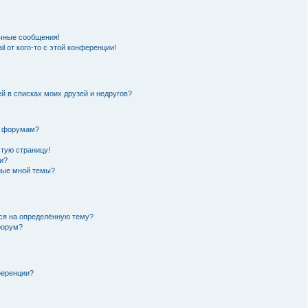
чные сообщения!
l от кого-то с этой конференции!
й в списках моих друзей и недругов?
и форумам?
стую страницу!
и?
нные мной темы?
ься на определённую тему?
форум?
ференции?