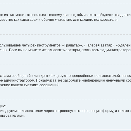
 из них может относиться к вашему званию, обычно это звёздочки, квадратик
звестно как «аватара» и обычно уникально для каждого пользователя.
ользованием четырёх инструментов: «Граватар», «Галерея аватар», «Удалён
ступны. Если вы не можете использовать аватары, свяжитесь с администрато
х вами сообщений или идентифицируют определённых пользователей: напри
 её администратором. Пожалуйста, не засоряйте конференцию ненужными соо
чение вашего счётчика сообщений.
цию!
ия другим пользователям через встроенную в конференцию форму, и только е
льзователями.