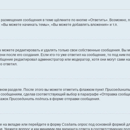
я размещения сообщения в теме щёлкните по кнопке «Ответить». Возможно, 
 «Вы можете начинать темы», «Вы можете добавлять вложения» и т.п.
 можете редактировать и удалять только свои собственные сообщения. Вы м
ни после его создания. Если кто-то уже ответил на сообщение, то под ним п
ообщение редактировал администратор или модератор, хотя они могут сами н
о ответил.
чном разделе. После этого вы можете отметить флажком пункт
Присоединить
 сообщениям, сделав соответствующий выбор в параграфе «Отправка сообщен
лажок
Присоединить подпись
в форме отправки сообщения.
е на вкладке или перейдите в форму
Создать опрос
под основной формой для
ов. Укажите вопрос и как минимум два варианта ответа в соответствующих по