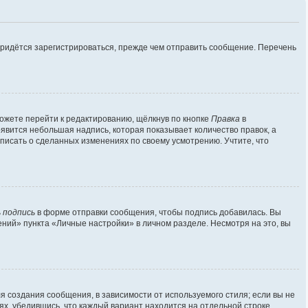
придётся зарегистрироваться, прежде чем отправить сообщение. Перечень
ожете перейти к редактированию, щёлкнув по кнопке
Правка
в
оявится небольшая надпись, которая показывает количество правок, а
аписать о сделанных изменениях по своему усмотрению. Учтите, что
 подпись
в форме отправки сообщения, чтобы подпись добавилась. Вы
ий» пункта «Личные настройки» в личном разделе. Несмотря на это, вы
 создания сообщения, в зависимости от используемого стиля; если вы не
лях, убедившись, что каждый вариант находится на отдельной строке