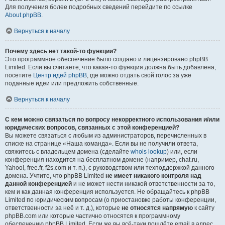
Для получения более подробных сведений перейдите по ссылке
About phpBB
.
Вернуться к началу
Почему здесь нет такой-то функции?
Это программное обеспечение было создано и лицензировано phpBB
Limited. Если вы считаете, что какая-то функция должна быть добавлена,
посетите
Центр идей phpBB
, где можно отдать свой голос за уже
поданные идеи или предложить собственные.
Вернуться к началу
С кем можно связаться по вопросу некорректного использования и/или
юридических вопросов, связанных с этой конференцией?
Вы можете связаться с любым из администраторов, перечисленных в
списке на странице «Наша команда». Если вы не получили ответа,
свяжитесь с владельцем домена (сделайте
whois lookup
) или, если
конференция находится на бесплатном домене (например, chat.ru,
Yahoo!, free.fr, f2s.com и т. п.), с руководством или техподдержкой данного
домена. Учтите, что phpBB Limited
не имеет никакого контроля над
данной конференцией
и не может нести никакой ответственности за то,
кем и как данная конференция используется. Не обращайтесь к phpBB
Limited по юридическим вопросам (о приостановке работы конференции,
ответственности за неё и т. д.), которые
не относятся напрямую
к сайту
phpBB.com или которые частично относятся к программному
обеспечению phpBB Limited. Если же вы всё-таки пошлёте email в адрес