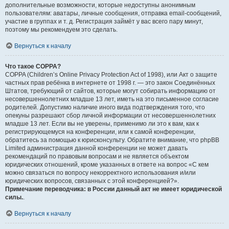
дополнительные возможности, которые недоступны анонимным
пользователям: аватары, личные сообщения, отправка email-сообщений,
участие в группах и т. д. Регистрация займёт у вас всего пару минут,
поэтому мы рекомендуем это сделать.
Вернуться к началу
Что такое COPPA?
COPPA (Children’s Online Privacy Protection Act of 1998), или Акт о защите
частных прав ребёнка в интернете от 1998 г. — это закон Соединённых
Штатов, требующий от сайтов, которые могут собирать информацию от
несовершеннолетних младше 13 лет, иметь на это письменное согласие
родителей. Допустимо наличие иного вида подтверждения того, что
опекуны разрешают сбор личной информации от несовершеннолетних
младше 13 лет. Если вы не уверены, применимо ли это к вам, как к
регистрирующемуся на конференции, или к самой конференции,
обратитесь за помощью к юрисконсульту. Обратите внимание, что phpBB
Limited администрация данной конференции не может давать
рекомендаций по правовым вопросам и не является объектом
юридических отношений, кроме указанных в ответе на вопрос «С кем
можно связаться по вопросу некорректного использования и/или
юридических вопросов, связанных с этой конференцией?».
Примечание переводчика: в России данный акт не имеет юридической
силы.
.
Вернуться к началу