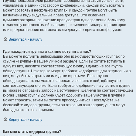
Группы пользователей разбивают сообщество на структурные части,
управляемые администратором конференции. Каждый пользователь
может состоять в нескольких группах, и каждой группе могут быть
назначены индивидуальные права доступа. Это облегчает
администраторам назначение прав доступа одновременно большому
количеству пользователей, например, изменение модераторских прав
или предоставление пользователям доступа к приватным форумам.
Вернуться к началу
Где находятся группы и как мне вступить в них?
Вы можете получить информацию обо всех существующих группах по
ссылке «Группы» в вашем личном разделе. Если вы хотите вступить в
одну из них, нажмите соответствующую кнопку. Однако не все группы
общедоступны. Некоторые могут требовать одобрения для вступления в
них, могут быть закрытыми или даже скрытыми. Если группа
общедоступна, то вы можете запросить членство в ней, щёлкнув по
соответствующей кнопке. Если требуется одобрение на участие в группе,
вы можете отправить запрос на вступление, щёлкнув по соответствующей
кнопке. Лидер группы должен будет одобрить ваше участие в группе и
может спросить, зачем вы хотите присоединиться. Пожалуйста, не
беспокойте лидера группы, если он отклонил ваш запрос; у него могут
быть для этого свои причины.
Вернуться к началу
Как мне стать лидером группы?