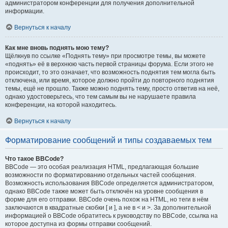
администратором конференции для получения дополнительной
информации.
Вернуться к началу
Как мне вновь поднять мою тему?
Щёлкнув по ссылке «Поднять тему» при просмотре темы, вы можете
«поднять» её в верхнюю часть первой страницы форума. Если этого не
происходит, то это означает, что возможность поднятия тем могла быть
отключена, или время, которое должно пройти до повторного поднятия
темы, ещё не прошло. Также можно поднять тему, просто ответив на неё,
однако удостоверьтесь, что тем самым вы не нарушаете правила
конференции, на которой находитесь.
Вернуться к началу
Форматирование сообщений и типы создаваемых тем
Что такое BBCode?
BBCode — это особая реализация HTML, предлагающая большие
возможности по форматированию отдельных частей сообщения.
Возможность использования BBCode определяется администратором,
однако BBCode также может быть отключён на уровне сообщения в
форме для его отправки. BBCode очень похож на HTML, но теги в нём
заключаются в квадратные скобки [ и ], а не в < и >. За дополнительной
информацией о BBCode обратитесь к руководству по BBCode, ссылка на
которое доступна из формы отправки сообщений.