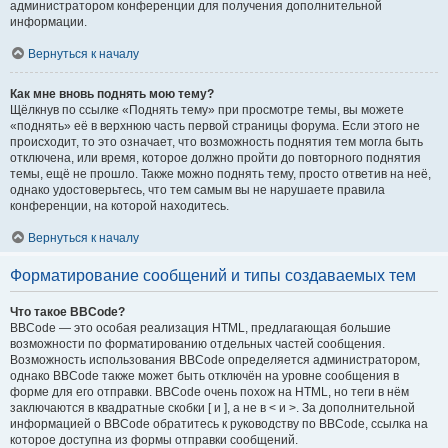
администратором конференции для получения дополнительной
информации.
Вернуться к началу
Как мне вновь поднять мою тему?
Щёлкнув по ссылке «Поднять тему» при просмотре темы, вы можете
«поднять» её в верхнюю часть первой страницы форума. Если этого не
происходит, то это означает, что возможность поднятия тем могла быть
отключена, или время, которое должно пройти до повторного поднятия
темы, ещё не прошло. Также можно поднять тему, просто ответив на неё,
однако удостоверьтесь, что тем самым вы не нарушаете правила
конференции, на которой находитесь.
Вернуться к началу
Форматирование сообщений и типы создаваемых тем
Что такое BBCode?
BBCode — это особая реализация HTML, предлагающая большие
возможности по форматированию отдельных частей сообщения.
Возможность использования BBCode определяется администратором,
однако BBCode также может быть отключён на уровне сообщения в
форме для его отправки. BBCode очень похож на HTML, но теги в нём
заключаются в квадратные скобки [ и ], а не в < и >. За дополнительной
информацией о BBCode обратитесь к руководству по BBCode, ссылка на
которое доступна из формы отправки сообщений.