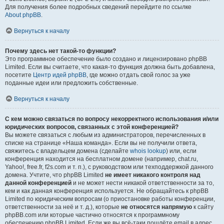
Для получения более подробных сведений перейдите по ссылке
About phpBB
.
Вернуться к началу
Почему здесь нет такой-то функции?
Это программное обеспечение было создано и лицензировано phpBB
Limited. Если вы считаете, что какая-то функция должна быть добавлена,
посетите
Центр идей phpBB
, где можно отдать свой голос за уже
поданные идеи или предложить собственные.
Вернуться к началу
С кем можно связаться по вопросу некорректного использования и/или
юридических вопросов, связанных с этой конференцией?
Вы можете связаться с любым из администраторов, перечисленных в
списке на странице «Наша команда». Если вы не получили ответа,
свяжитесь с владельцем домена (сделайте
whois lookup
) или, если
конференция находится на бесплатном домене (например, chat.ru,
Yahoo!, free.fr, f2s.com и т. п.), с руководством или техподдержкой данного
домена. Учтите, что phpBB Limited
не имеет никакого контроля над
данной конференцией
и не может нести никакой ответственности за то,
кем и как данная конференция используется. Не обращайтесь к phpBB
Limited по юридическим вопросам (о приостановке работы конференции,
ответственности за неё и т. д.), которые
не относятся напрямую
к сайту
phpBB.com или которые частично относятся к программному
обеспечению phpBB Limited. Если же вы всё-таки пошлёте email в адрес