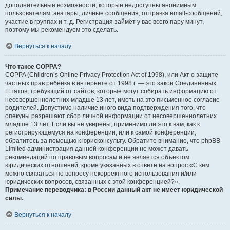
дополнительные возможности, которые недоступны анонимным
пользователям: аватары, личные сообщения, отправка email-сообщений,
участие в группах и т. д. Регистрация займёт у вас всего пару минут,
поэтому мы рекомендуем это сделать.
Вернуться к началу
Что такое COPPA?
COPPA (Children’s Online Privacy Protection Act of 1998), или Акт о защите
частных прав ребёнка в интернете от 1998 г. — это закон Соединённых
Штатов, требующий от сайтов, которые могут собирать информацию от
несовершеннолетних младше 13 лет, иметь на это письменное согласие
родителей. Допустимо наличие иного вида подтверждения того, что
опекуны разрешают сбор личной информации от несовершеннолетних
младше 13 лет. Если вы не уверены, применимо ли это к вам, как к
регистрирующемуся на конференции, или к самой конференции,
обратитесь за помощью к юрисконсульту. Обратите внимание, что phpBB
Limited администрация данной конференции не может давать
рекомендаций по правовым вопросам и не является объектом
юридических отношений, кроме указанных в ответе на вопрос «С кем
можно связаться по вопросу некорректного использования и/или
юридических вопросов, связанных с этой конференцией?».
Примечание переводчика: в России данный акт не имеет юридической
силы.
.
Вернуться к началу