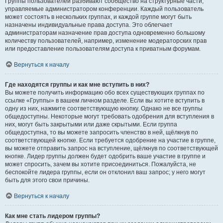
Группы пользователей разбивают сообщество на структурные части,
управляемые администратором конференции. Каждый пользователь
может состоять в нескольких группах, и каждой группе могут быть
назначены индивидуальные права доступа. Это облегчает
администраторам назначение прав доступа одновременно большому
количеству пользователей, например, изменение модераторских прав
или предоставление пользователям доступа к приватным форумам.
Вернуться к началу
Где находятся группы и как мне вступить в них?
Вы можете получить информацию обо всех существующих группах по
ссылке «Группы» в вашем личном разделе. Если вы хотите вступить в
одну из них, нажмите соответствующую кнопку. Однако не все группы
общедоступны. Некоторые могут требовать одобрения для вступления в
них, могут быть закрытыми или даже скрытыми. Если группа
общедоступна, то вы можете запросить членство в ней, щёлкнув по
соответствующей кнопке. Если требуется одобрение на участие в группе,
вы можете отправить запрос на вступление, щёлкнув по соответствующей
кнопке. Лидер группы должен будет одобрить ваше участие в группе и
может спросить, зачем вы хотите присоединиться. Пожалуйста, не
беспокойте лидера группы, если он отклонил ваш запрос; у него могут
быть для этого свои причины.
Вернуться к началу
Как мне стать лидером группы?