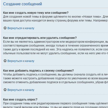
Создание сообщений
Как мне создать новую тему или сообщение?
Для создания новой темы в форуме щёлкните по кнопке «Новая тема». Дл
ваших прав доступа находится внизу страниц форума или темы. Например:
Вернуться к началу
Как мне отредактировать или удалить сообщение?
Если вы не являетесь администратором или модератором конференции, вы
соответствующем сообщении, иногда только в течение ограниченного време
также дату и время последней из них. Эта надпись не появляется, если с
обычные пользователи не могут удалить сообщение, если на него уже кто-т
Вернуться к началу
Как мне добавить подпись к своему сообщению?
Чтобы добавить подпись к сообщению, вы должны сначала создать её в ли
также можете настроить добавление подписи по умолчанию ко всем вашим
сможете отменить добавление подписи в отдельных сообщениях, убрав ф
Вернуться к началу
Как мне создать опрос?
При создании темы или редактировании первого сообщения темы щёлкнит
видите такой вкладки или формы, то вы не имеете прав на создание опрос