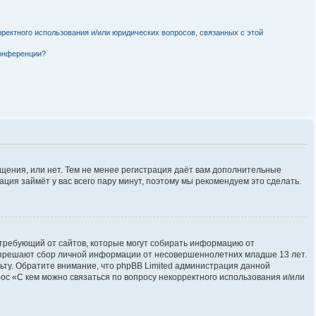
рректного использования и/или юридических вопросов, связанных с этой
конференции?
бщения, или нет. Тем не менее регистрация даёт вам дополнительные
ция займёт у вас всего пару минут, поэтому мы рекомендуем это сделать.
ов, требующий от сайтов, которые могут собирать информацию от
разрешают сбор личной информации от несовершеннолетних младше 13 лет.
льту. Обратите внимание, что phpBB Limited администрация данной
с «С кем можно связаться по вопросу некорректного использования и/или