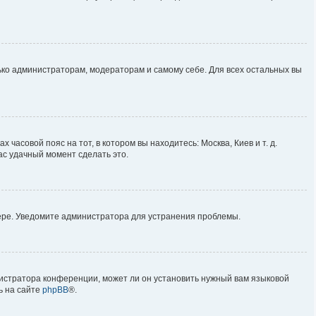
лько администраторам, модераторам и самому себе. Для всех остальных вы
 часовой пояс на тот, в котором вы находитесь: Москва, Киев и т. д.
ас удачный момент сделать это.
вере. Уведомите администратора для устранения проблемы.
нистратора конференции, может ли он установить нужный вам языковой
ь на сайте
phpBB
®.