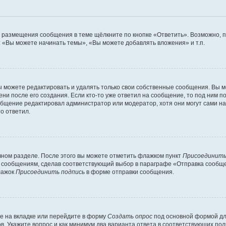
я размещения сообщения в теме щёлкните по кнопке «Ответить». Возможно, 
 «Вы можете начинать темы», «Вы можете добавлять вложения» и т.п.
 можете редактировать и удалять только свои собственные сообщения. Вы м
ни после его создания. Если кто-то уже ответил на сообщение, то под ним п
ообщение редактировал администратор или модератор, хотя они могут сами н
о ответил.
чном разделе. После этого вы можете отметить флажком пункт
Присоединить
 сообщениям, сделав соответствующий выбор в параграфе «Отправка сообщен
лажок
Присоединить подпись
в форме отправки сообщения.
е на вкладке или перейдите в форму
Создать опрос
под основной формой для
ов. Укажите вопрос и как минимум два варианта ответа в соответствующих по