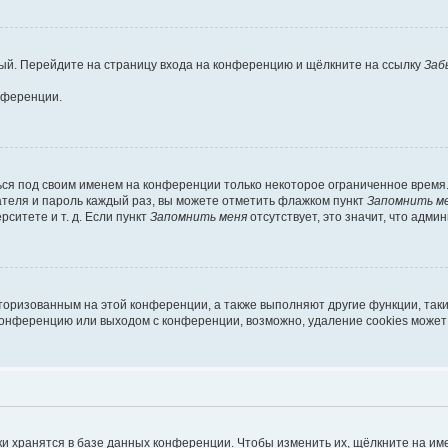
овый. Перейдите на страницу входа на конференцию и щёлкните на ссылку
Заб
нференции.
ься под своим именем на конференции только некоторое ограниченное время. 
вателя и пароль каждый раз, вы можете отметить флажком пункт
Запомнить м
ситете и т. д. Если пункт
Запомнить меня
отсутствует, это значит, что адми
вторизованным на этой конференции, а также выполняют другие функции, так
конференцию или выходом с конференции, возможно, удаление cookies может
и хранятся в базе данных конференции. Чтобы изменить их, щёлкните на им