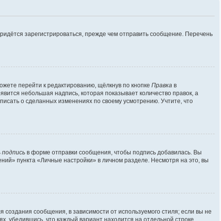
придётся зарегистрироваться, прежде чем отправить сообщение. Перечень
ожете перейти к редактированию, щёлкнув по кнопке
Правка
в
оявится небольшая надпись, которая показывает количество правок, а
аписать о сделанных изменениях по своему усмотрению. Учтите, что
 подпись
в форме отправки сообщения, чтобы подпись добавилась. Вы
ий» пункта «Личные настройки» в личном разделе. Несмотря на это, вы
 создания сообщения, в зависимости от используемого стиля; если вы не
лях, убедившись, что каждый вариант находится на отдельной строке