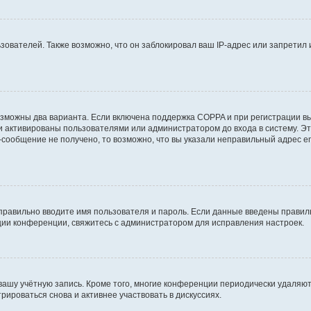
вателей. Также возможно, что он заблокировал ваш IP-адрес или запретил 
озможны два варианта. Если включена поддержка COPPA и при регистрации вы
и активированы пользователями или администратором до входа в систему. Э
сообщение не получено, то возможно, что вы указали неправильный адрес em
правильно вводите имя пользователя и пароль. Если данные введены правиль
ции конференции, свяжитесь с администратором для исправления настроек.
 вашу учётную запись. Кроме того, многие конференции периодически удаля
ироваться снова и активнее участвовать в дискуссиях.