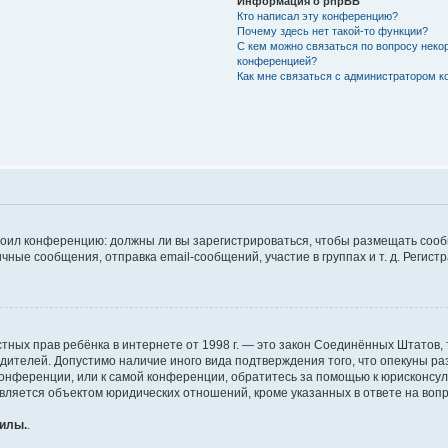
Информация о phpBB
Кто написал эту конференцию?
Почему здесь нет такой-то функции?
С кем можно связаться по вопросу неко
конференцией?
Как мне связаться с администратором 
строил конференцию: должны ли вы зарегистрироваться, чтобы размещать соо
е сообщения, отправка email-сообщений, участие в группах и т. д. Регистра
те частных прав ребёнка в интернете от 1998 г. — это закон Соединённых Штат
одителей. Допустимо наличие иного вида подтверждения того, что опекуны 
 конференции, или к самой конференции, обратитесь за помощью к юрисконсу
ляется объектом юридических отношений, кроме указанных в ответе на вопро
силы.
.