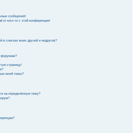
чные сообщения!
l от кого-то с этой конференции!
й в списках моих друзей и недругов?
и форумам?
стую страницу!
и?
нные мной темы?
ься на определённую тему?
форум?
ференции?