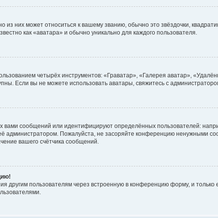
 из них может относиться к вашему званию, обычно это звёздочки, квадратик
звестно как «аватара» и обычно уникально для каждого пользователя.
ользованием четырёх инструментов: «Граватар», «Галерея аватар», «Удалён
ступны. Если вы не можете использовать аватары, свяжитесь с администрато
х вами сообщений или идентифицируют определённых пользователей: напри
 её администратором. Пожалуйста, не засоряйте конференцию ненужными соо
чение вашего счётчика сообщений.
цию!
ия другим пользователям через встроенную в конференцию форму, и только е
льзователями.