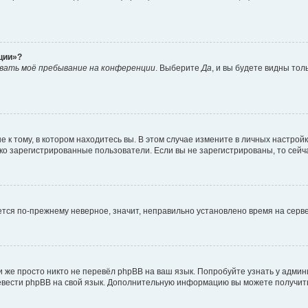
ции»?
вать моё пребывание на конференции
. Выберите
Да
, и вы будете видны то
к тому, в котором находитесь вы. В этом случае измените в личных настройках
лько зарегистрированные пользователи. Если вы не зарегистрированы, то сейч
ается по-прежнему неверное, значит, неправильно установлено время на сер
 же просто никто не перевёл phpBB на ваш язык. Попробуйте узнать у адми
еревести phpBB на свой язык. Дополнительную информацию вы можете получит