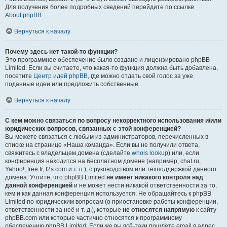
Для получения более подробных сведений перейдите по ссылке
About phpBB
.
Вернуться к началу
Почему здесь нет такой-то функции?
Это программное обеспечение было создано и лицензировано phpBB
Limited. Если вы считаете, что какая-то функция должна быть добавлена,
посетите
Центр идей phpBB
, где можно отдать свой голос за уже
поданные идеи или предложить собственные.
Вернуться к началу
С кем можно связаться по вопросу некорректного использования и/или
юридических вопросов, связанных с этой конференцией?
Вы можете связаться с любым из администраторов, перечисленных в
списке на странице «Наша команда». Если вы не получили ответа,
свяжитесь с владельцем домена (сделайте
whois lookup
) или, если
конференция находится на бесплатном домене (например, chat.ru,
Yahoo!, free.fr, f2s.com и т. п.), с руководством или техподдержкой данного
домена. Учтите, что phpBB Limited
не имеет никакого контроля над
данной конференцией
и не может нести никакой ответственности за то,
кем и как данная конференция используется. Не обращайтесь к phpBB
Limited по юридическим вопросам (о приостановке работы конференции,
ответственности за неё и т. д.), которые
не относятся напрямую
к сайту
phpBB.com или которые частично относятся к программному
обеспечению phpBB Limited. Если же вы всё-таки пошлёте email в адрес