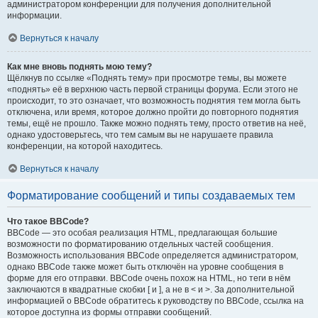
администратором конференции для получения дополнительной
информации.
Вернуться к началу
Как мне вновь поднять мою тему?
Щёлкнув по ссылке «Поднять тему» при просмотре темы, вы можете
«поднять» её в верхнюю часть первой страницы форума. Если этого не
происходит, то это означает, что возможность поднятия тем могла быть
отключена, или время, которое должно пройти до повторного поднятия
темы, ещё не прошло. Также можно поднять тему, просто ответив на неё,
однако удостоверьтесь, что тем самым вы не нарушаете правила
конференции, на которой находитесь.
Вернуться к началу
Форматирование сообщений и типы создаваемых тем
Что такое BBCode?
BBCode — это особая реализация HTML, предлагающая большие
возможности по форматированию отдельных частей сообщения.
Возможность использования BBCode определяется администратором,
однако BBCode также может быть отключён на уровне сообщения в
форме для его отправки. BBCode очень похож на HTML, но теги в нём
заключаются в квадратные скобки [ и ], а не в < и >. За дополнительной
информацией о BBCode обратитесь к руководству по BBCode, ссылка на
которое доступна из формы отправки сообщений.