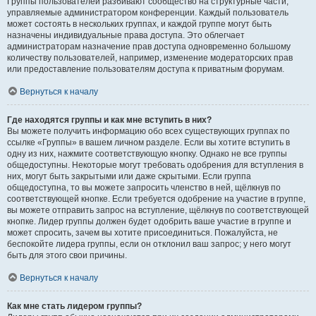
Группы пользователей разбивают сообщество на структурные части,
управляемые администратором конференции. Каждый пользователь
может состоять в нескольких группах, и каждой группе могут быть
назначены индивидуальные права доступа. Это облегчает
администраторам назначение прав доступа одновременно большому
количеству пользователей, например, изменение модераторских прав
или предоставление пользователям доступа к приватным форумам.
Вернуться к началу
Где находятся группы и как мне вступить в них?
Вы можете получить информацию обо всех существующих группах по
ссылке «Группы» в вашем личном разделе. Если вы хотите вступить в
одну из них, нажмите соответствующую кнопку. Однако не все группы
общедоступны. Некоторые могут требовать одобрения для вступления в
них, могут быть закрытыми или даже скрытыми. Если группа
общедоступна, то вы можете запросить членство в ней, щёлкнув по
соответствующей кнопке. Если требуется одобрение на участие в группе,
вы можете отправить запрос на вступление, щёлкнув по соответствующей
кнопке. Лидер группы должен будет одобрить ваше участие в группе и
может спросить, зачем вы хотите присоединиться. Пожалуйста, не
беспокойте лидера группы, если он отклонил ваш запрос; у него могут
быть для этого свои причины.
Вернуться к началу
Как мне стать лидером группы?