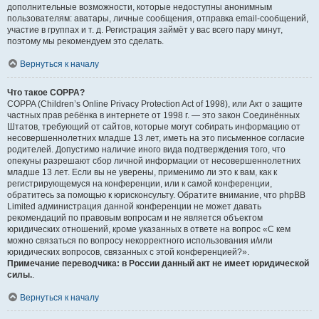
дополнительные возможности, которые недоступны анонимным
пользователям: аватары, личные сообщения, отправка email-сообщений,
участие в группах и т. д. Регистрация займёт у вас всего пару минут,
поэтому мы рекомендуем это сделать.
Вернуться к началу
Что такое COPPA?
COPPA (Children’s Online Privacy Protection Act of 1998), или Акт о защите
частных прав ребёнка в интернете от 1998 г. — это закон Соединённых
Штатов, требующий от сайтов, которые могут собирать информацию от
несовершеннолетних младше 13 лет, иметь на это письменное согласие
родителей. Допустимо наличие иного вида подтверждения того, что
опекуны разрешают сбор личной информации от несовершеннолетних
младше 13 лет. Если вы не уверены, применимо ли это к вам, как к
регистрирующемуся на конференции, или к самой конференции,
обратитесь за помощью к юрисконсульту. Обратите внимание, что phpBB
Limited администрация данной конференции не может давать
рекомендаций по правовым вопросам и не является объектом
юридических отношений, кроме указанных в ответе на вопрос «С кем
можно связаться по вопросу некорректного использования и/или
юридических вопросов, связанных с этой конференцией?».
Примечание переводчика: в России данный акт не имеет юридической
силы.
.
Вернуться к началу