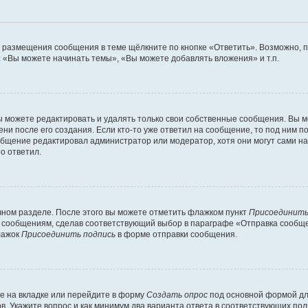
я размещения сообщения в теме щёлкните по кнопке «Ответить». Возможно, 
 «Вы можете начинать темы», «Вы можете добавлять вложения» и т.п.
 можете редактировать и удалять только свои собственные сообщения. Вы м
ни после его создания. Если кто-то уже ответил на сообщение, то под ним п
ообщение редактировал администратор или модератор, хотя они могут сами н
о ответил.
чном разделе. После этого вы можете отметить флажком пункт
Присоединить
 сообщениям, сделав соответствующий выбор в параграфе «Отправка сообщен
лажок
Присоединить подпись
в форме отправки сообщения.
е на вкладке или перейдите в форму
Создать опрос
под основной формой для
ов. Укажите вопрос и как минимум два варианта ответа в соответствующих по