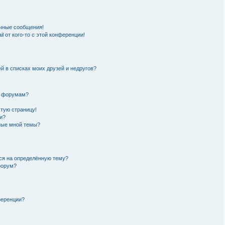
чные сообщения!
l от кого-то с этой конференции!
й в списках моих друзей и недругов?
и форумам?
стую страницу!
и?
нные мной темы?
ься на определённую тему?
форум?
ференции?