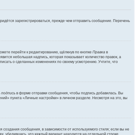
придётся зарегистрироваться, прежде чем отправить сообщение. Перечень
ожете перейти к редактированию, щёлкнув по кнопке
Правка
в
оявится небольшая надпись, которая показывает количество правок, а
аписать о сделанных изменениях по своему усмотрению. Учтите, что
 подпись
в форме отправки сообщения, чтобы подпись добавилась. Вы
ий» пункта «Личные настройки» в личном разделе. Несмотря на это, вы
 создания сообщения, в зависимости от используемого стиля; если вы не
лях, убедившись, что каждый вариант находится на отдельной строке