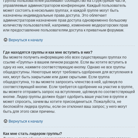
Группы пользователей разбивают сообщество на структурные части,
управляемые администратором конференции. Каждый пользователь
может состоять в нескольких группах, и каждой группе могут быть
назначены индивидуальные права доступа. Это облегчает
администраторам назначение прав доступа одновременно большому
количеству пользователей, например, изменение модераторских прав
или предоставление пользователям доступа к приватным форумам.
Вернуться к началу
Где находятся группы и как мне вступить в них?
Вы можете получить информацию обо всех существующих группах по
ссылке «Группы» в вашем личном разделе. Если вы хотите вступить в
одну из них, нажмите соответствующую кнопку. Однако не все группы
общедоступны. Некоторые могут требовать одобрения для вступления в
них, могут быть закрытыми или даже скрытыми. Если группа
общедоступна, то вы можете запросить членство в ней, щёлкнув по
соответствующей кнопке. Если требуется одобрение на участие в группе,
вы можете отправить запрос на вступление, щёлкнув по соответствующей
кнопке. Лидер группы должен будет одобрить ваше участие в группе и
может спросить, зачем вы хотите присоединиться. Пожалуйста, не
беспокойте лидера группы, если он отклонил ваш запрос; у него могут
быть для этого свои причины.
Вернуться к началу
Как мне стать лидером группы?