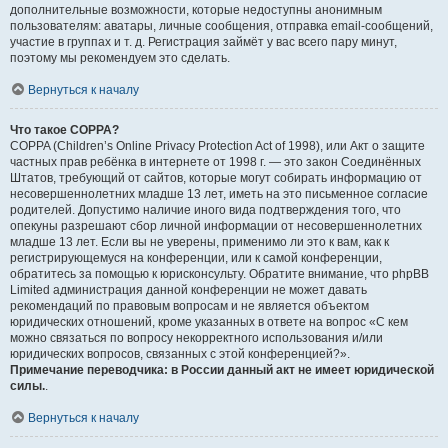
дополнительные возможности, которые недоступны анонимным
пользователям: аватары, личные сообщения, отправка email-сообщений,
участие в группах и т. д. Регистрация займёт у вас всего пару минут,
поэтому мы рекомендуем это сделать.
Вернуться к началу
Что такое COPPA?
COPPA (Children’s Online Privacy Protection Act of 1998), или Акт о защите
частных прав ребёнка в интернете от 1998 г. — это закон Соединённых
Штатов, требующий от сайтов, которые могут собирать информацию от
несовершеннолетних младше 13 лет, иметь на это письменное согласие
родителей. Допустимо наличие иного вида подтверждения того, что
опекуны разрешают сбор личной информации от несовершеннолетних
младше 13 лет. Если вы не уверены, применимо ли это к вам, как к
регистрирующемуся на конференции, или к самой конференции,
обратитесь за помощью к юрисконсульту. Обратите внимание, что phpBB
Limited администрация данной конференции не может давать
рекомендаций по правовым вопросам и не является объектом
юридических отношений, кроме указанных в ответе на вопрос «С кем
можно связаться по вопросу некорректного использования и/или
юридических вопросов, связанных с этой конференцией?».
Примечание переводчика: в России данный акт не имеет юридической
силы.
.
Вернуться к началу