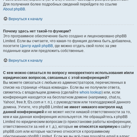
Для получения более подробных сведений перейдите по ссылке
About phpBB
.
Вернуться к началу
Почему здесь нет такой-то функции?
Это программное обеспечение было создано и лицензировано phpBB
Limited. Если вы считаете, что какая-то функция должна быть добавлена,
посетите
Центр идей phpBB
, где можно отдать свой голос за уже
поданные идеи или предложить собственные.
Вернуться к началу
С кем можно связаться по вопросу некорректного использования и/или
юридических вопросов, связанных с этой конференцией?
Вы можете связаться с любым из администраторов, перечисленных в
списке на странице «Наша команда». Если вы не получили ответа,
свяжитесь с владельцем домена (сделайте
whois lookup
) или, если
конференция находится на бесплатном домене (например, chat.ru,
Yahoo!, free.fr, f2s.com и т. п.), с руководством или техподдержкой данного
домена. Учтите, что phpBB Limited
не имеет никакого контроля над
данной конференцией
и не может нести никакой ответственности за то,
кем и как данная конференция используется. Не обращайтесь к phpBB
Limited по юридическим вопросам (о приостановке работы конференции,
ответственности за неё и т. д.), которые
не относятся напрямую
к сайту
phpBB.com или которые частично относятся к программному
обеспечению phpBB Limited. Если же вы всё-таки пошлёте email в адрес