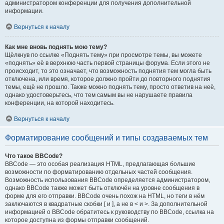
администратором конференции для получения дополнительной
информации.
Вернуться к началу
Как мне вновь поднять мою тему?
Щёлкнув по ссылке «Поднять тему» при просмотре темы, вы можете
«поднять» её в верхнюю часть первой страницы форума. Если этого не
происходит, то это означает, что возможность поднятия тем могла быть
отключена, или время, которое должно пройти до повторного поднятия
темы, ещё не прошло. Также можно поднять тему, просто ответив на неё,
однако удостоверьтесь, что тем самым вы не нарушаете правила
конференции, на которой находитесь.
Вернуться к началу
Форматирование сообщений и типы создаваемых тем
Что такое BBCode?
BBCode — это особая реализация HTML, предлагающая большие
возможности по форматированию отдельных частей сообщения.
Возможность использования BBCode определяется администратором,
однако BBCode также может быть отключён на уровне сообщения в
форме для его отправки. BBCode очень похож на HTML, но теги в нём
заключаются в квадратные скобки [ и ], а не в < и >. За дополнительной
информацией о BBCode обратитесь к руководству по BBCode, ссылка на
которое доступна из формы отправки сообщений.