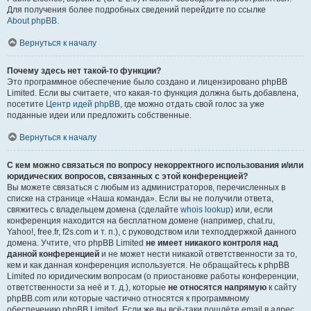
Для получения более подробных сведений перейдите по ссылке
About phpBB
.
Вернуться к началу
Почему здесь нет такой-то функции?
Это программное обеспечение было создано и лицензировано phpBB
Limited. Если вы считаете, что какая-то функция должна быть добавлена,
посетите
Центр идей phpBB
, где можно отдать свой голос за уже
поданные идеи или предложить собственные.
Вернуться к началу
С кем можно связаться по вопросу некорректного использования и/или
юридических вопросов, связанных с этой конференцией?
Вы можете связаться с любым из администраторов, перечисленных в
списке на странице «Наша команда». Если вы не получили ответа,
свяжитесь с владельцем домена (сделайте
whois lookup
) или, если
конференция находится на бесплатном домене (например, chat.ru,
Yahoo!, free.fr, f2s.com и т. п.), с руководством или техподдержкой данного
домена. Учтите, что phpBB Limited
не имеет никакого контроля над
данной конференцией
и не может нести никакой ответственности за то,
кем и как данная конференция используется. Не обращайтесь к phpBB
Limited по юридическим вопросам (о приостановке работы конференции,
ответственности за неё и т. д.), которые
не относятся напрямую
к сайту
phpBB.com или которые частично относятся к программному
обеспечению phpBB Limited. Если же вы всё-таки пошлёте email в адрес