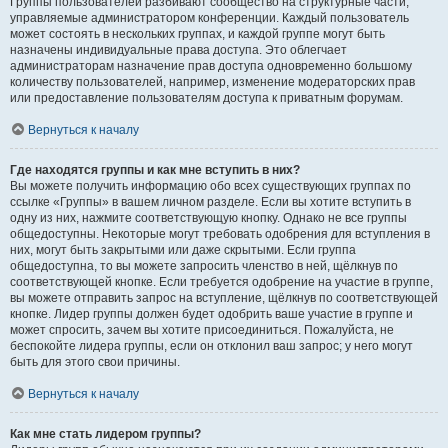
Группы пользователей разбивают сообщество на структурные части,
управляемые администратором конференции. Каждый пользователь
может состоять в нескольких группах, и каждой группе могут быть
назначены индивидуальные права доступа. Это облегчает
администраторам назначение прав доступа одновременно большому
количеству пользователей, например, изменение модераторских прав
или предоставление пользователям доступа к приватным форумам.
Вернуться к началу
Где находятся группы и как мне вступить в них?
Вы можете получить информацию обо всех существующих группах по
ссылке «Группы» в вашем личном разделе. Если вы хотите вступить в
одну из них, нажмите соответствующую кнопку. Однако не все группы
общедоступны. Некоторые могут требовать одобрения для вступления в
них, могут быть закрытыми или даже скрытыми. Если группа
общедоступна, то вы можете запросить членство в ней, щёлкнув по
соответствующей кнопке. Если требуется одобрение на участие в группе,
вы можете отправить запрос на вступление, щёлкнув по соответствующей
кнопке. Лидер группы должен будет одобрить ваше участие в группе и
может спросить, зачем вы хотите присоединиться. Пожалуйста, не
беспокойте лидера группы, если он отклонил ваш запрос; у него могут
быть для этого свои причины.
Вернуться к началу
Как мне стать лидером группы?