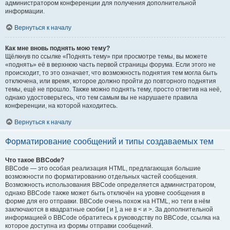
администратором конференции для получения дополнительной
информации.
Вернуться к началу
Как мне вновь поднять мою тему?
Щёлкнув по ссылке «Поднять тему» при просмотре темы, вы можете
«поднять» её в верхнюю часть первой страницы форума. Если этого не
происходит, то это означает, что возможность поднятия тем могла быть
отключена, или время, которое должно пройти до повторного поднятия
темы, ещё не прошло. Также можно поднять тему, просто ответив на неё,
однако удостоверьтесь, что тем самым вы не нарушаете правила
конференции, на которой находитесь.
Вернуться к началу
Форматирование сообщений и типы создаваемых тем
Что такое BBCode?
BBCode — это особая реализация HTML, предлагающая большие
возможности по форматированию отдельных частей сообщения.
Возможность использования BBCode определяется администратором,
однако BBCode также может быть отключён на уровне сообщения в
форме для его отправки. BBCode очень похож на HTML, но теги в нём
заключаются в квадратные скобки [ и ], а не в < и >. За дополнительной
информацией о BBCode обратитесь к руководству по BBCode, ссылка на
которое доступна из формы отправки сообщений.