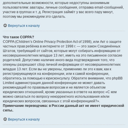
дополнительные возможности, которые недоступны анонимным
пользователям: аватары, личные сообщения, отправка email-сообщений,
участие в группах и т. д. Регистрация займёт у вас всего пару минут,
поэтому мы рекомендуем это сделать.
Вернуться к началу
Что такое COPPA?
COPPA (Children’s Online Privacy Protection Act of 1998), или Акт о защите
частных прав ребёнка в интернете от 1998 г. — это закон Соединённых
Штатов, требующий от сайтов, которые могут собирать информацию от
несовершеннолетних младше 13 лет, иметь на это письменное согласие
родителей. Допустимо наличие иного вида подтверждения того, что
опекуны разрешают сбор личной информации от несовершеннолетних
младше 13 лет. Если вы не уверены, применимо ли это к вам, как к
регистрирующемуся на конференции, или к самой конференции,
обратитесь за помощью к юрисконсульту. Обратите внимание, что phpBB
Limited администрация данной конференции не может давать
рекомендаций по правовым вопросам и не является объектом
юридических отношений, кроме указанных в ответе на вопрос «С кем
можно связаться по вопросу некорректного использования и/или
юридических вопросов, связанных с этой конференцией?».
Примечание переводчика: в России данный акт не имеет юридической
силы.
.
Вернуться к началу