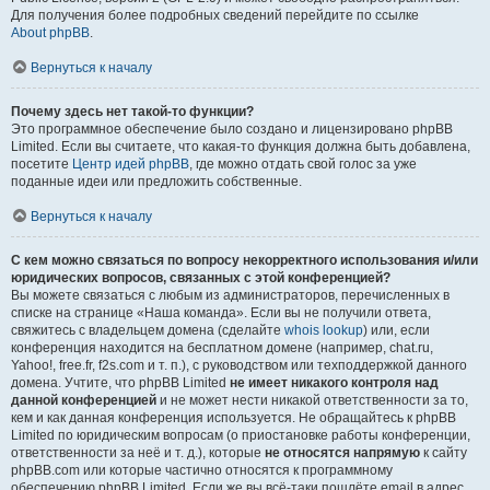
Для получения более подробных сведений перейдите по ссылке
About phpBB
.
Вернуться к началу
Почему здесь нет такой-то функции?
Это программное обеспечение было создано и лицензировано phpBB
Limited. Если вы считаете, что какая-то функция должна быть добавлена,
посетите
Центр идей phpBB
, где можно отдать свой голос за уже
поданные идеи или предложить собственные.
Вернуться к началу
С кем можно связаться по вопросу некорректного использования и/или
юридических вопросов, связанных с этой конференцией?
Вы можете связаться с любым из администраторов, перечисленных в
списке на странице «Наша команда». Если вы не получили ответа,
свяжитесь с владельцем домена (сделайте
whois lookup
) или, если
конференция находится на бесплатном домене (например, chat.ru,
Yahoo!, free.fr, f2s.com и т. п.), с руководством или техподдержкой данного
домена. Учтите, что phpBB Limited
не имеет никакого контроля над
данной конференцией
и не может нести никакой ответственности за то,
кем и как данная конференция используется. Не обращайтесь к phpBB
Limited по юридическим вопросам (о приостановке работы конференции,
ответственности за неё и т. д.), которые
не относятся напрямую
к сайту
phpBB.com или которые частично относятся к программному
обеспечению phpBB Limited. Если же вы всё-таки пошлёте email в адрес