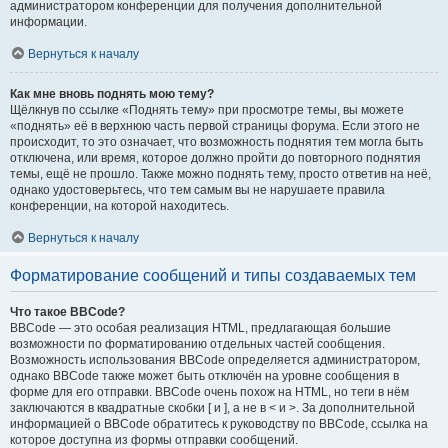
администратором конференции для получения дополнительной
информации.
Вернуться к началу
Как мне вновь поднять мою тему?
Щёлкнув по ссылке «Поднять тему» при просмотре темы, вы можете
«поднять» её в верхнюю часть первой страницы форума. Если этого не
происходит, то это означает, что возможность поднятия тем могла быть
отключена, или время, которое должно пройти до повторного поднятия
темы, ещё не прошло. Также можно поднять тему, просто ответив на неё,
однако удостоверьтесь, что тем самым вы не нарушаете правила
конференции, на которой находитесь.
Вернуться к началу
Форматирование сообщений и типы создаваемых тем
Что такое BBCode?
BBCode — это особая реализация HTML, предлагающая большие
возможности по форматированию отдельных частей сообщения.
Возможность использования BBCode определяется администратором,
однако BBCode также может быть отключён на уровне сообщения в
форме для его отправки. BBCode очень похож на HTML, но теги в нём
заключаются в квадратные скобки [ и ], а не в < и >. За дополнительной
информацией о BBCode обратитесь к руководству по BBCode, ссылка на
которое доступна из формы отправки сообщений.