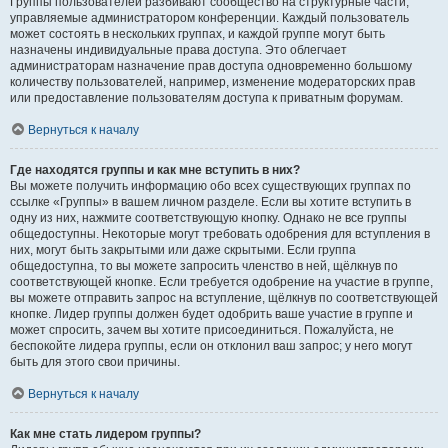
Группы пользователей разбивают сообщество на структурные части,
управляемые администратором конференции. Каждый пользователь
может состоять в нескольких группах, и каждой группе могут быть
назначены индивидуальные права доступа. Это облегчает
администраторам назначение прав доступа одновременно большому
количеству пользователей, например, изменение модераторских прав
или предоставление пользователям доступа к приватным форумам.
Вернуться к началу
Где находятся группы и как мне вступить в них?
Вы можете получить информацию обо всех существующих группах по
ссылке «Группы» в вашем личном разделе. Если вы хотите вступить в
одну из них, нажмите соответствующую кнопку. Однако не все группы
общедоступны. Некоторые могут требовать одобрения для вступления в
них, могут быть закрытыми или даже скрытыми. Если группа
общедоступна, то вы можете запросить членство в ней, щёлкнув по
соответствующей кнопке. Если требуется одобрение на участие в группе,
вы можете отправить запрос на вступление, щёлкнув по соответствующей
кнопке. Лидер группы должен будет одобрить ваше участие в группе и
может спросить, зачем вы хотите присоединиться. Пожалуйста, не
беспокойте лидера группы, если он отклонил ваш запрос; у него могут
быть для этого свои причины.
Вернуться к началу
Как мне стать лидером группы?