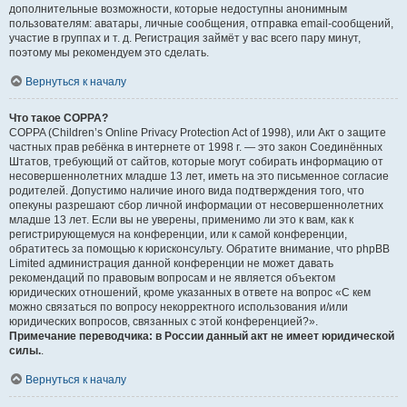
дополнительные возможности, которые недоступны анонимным
пользователям: аватары, личные сообщения, отправка email-сообщений,
участие в группах и т. д. Регистрация займёт у вас всего пару минут,
поэтому мы рекомендуем это сделать.
Вернуться к началу
Что такое COPPA?
COPPA (Children’s Online Privacy Protection Act of 1998), или Акт о защите
частных прав ребёнка в интернете от 1998 г. — это закон Соединённых
Штатов, требующий от сайтов, которые могут собирать информацию от
несовершеннолетних младше 13 лет, иметь на это письменное согласие
родителей. Допустимо наличие иного вида подтверждения того, что
опекуны разрешают сбор личной информации от несовершеннолетних
младше 13 лет. Если вы не уверены, применимо ли это к вам, как к
регистрирующемуся на конференции, или к самой конференции,
обратитесь за помощью к юрисконсульту. Обратите внимание, что phpBB
Limited администрация данной конференции не может давать
рекомендаций по правовым вопросам и не является объектом
юридических отношений, кроме указанных в ответе на вопрос «С кем
можно связаться по вопросу некорректного использования и/или
юридических вопросов, связанных с этой конференцией?».
Примечание переводчика: в России данный акт не имеет юридической
силы.
.
Вернуться к началу