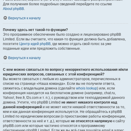
Для получения более подробных сведений перейдите по ссылке
About phpBB
.
Вернуться к началу
Почему здесь нет такой-то функции?
Это программное обеспечение было создано и лицензировано phpBB
Limited. Если вы считаете, что какая-то функция должна быть добавлена,
посетите
Центр идей phpBB
, где можно отдать свой голос за уже
поданные идеи или предложить собственные.
Вернуться к началу
С кем можно связаться по вопросу некорректного использования и/или
юридических вопросов, связанных с этой конференцией?
Вы можете связаться с любым из администраторов, перечисленных в
списке на странице «Наша команда». Если вы не получили ответа,
свяжитесь с владельцем домена (сделайте
whois lookup
) или, если
конференция находится на бесплатном домене (например, chat.ru,
Yahoo!, free.fr, f2s.com и т. п.), с руководством или техподдержкой данного
домена. Учтите, что phpBB Limited
не имеет никакого контроля над
данной конференцией
и не может нести никакой ответственности за то,
кем и как данная конференция используется. Не обращайтесь к phpBB
Limited по юридическим вопросам (о приостановке работы конференции,
ответственности за неё и т. д.), которые
не относятся напрямую
к сайту
phpBB.com или которые частично относятся к программному
обеспечению phpBB Limited. Если же вы всё-таки пошлёте email в адрес