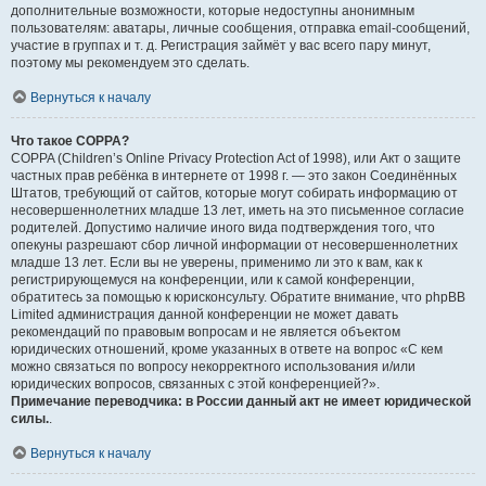
дополнительные возможности, которые недоступны анонимным
пользователям: аватары, личные сообщения, отправка email-сообщений,
участие в группах и т. д. Регистрация займёт у вас всего пару минут,
поэтому мы рекомендуем это сделать.
Вернуться к началу
Что такое COPPA?
COPPA (Children’s Online Privacy Protection Act of 1998), или Акт о защите
частных прав ребёнка в интернете от 1998 г. — это закон Соединённых
Штатов, требующий от сайтов, которые могут собирать информацию от
несовершеннолетних младше 13 лет, иметь на это письменное согласие
родителей. Допустимо наличие иного вида подтверждения того, что
опекуны разрешают сбор личной информации от несовершеннолетних
младше 13 лет. Если вы не уверены, применимо ли это к вам, как к
регистрирующемуся на конференции, или к самой конференции,
обратитесь за помощью к юрисконсульту. Обратите внимание, что phpBB
Limited администрация данной конференции не может давать
рекомендаций по правовым вопросам и не является объектом
юридических отношений, кроме указанных в ответе на вопрос «С кем
можно связаться по вопросу некорректного использования и/или
юридических вопросов, связанных с этой конференцией?».
Примечание переводчика: в России данный акт не имеет юридической
силы.
.
Вернуться к началу