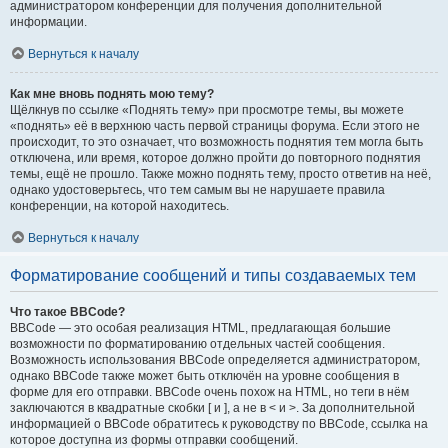
администратором конференции для получения дополнительной
информации.
Вернуться к началу
Как мне вновь поднять мою тему?
Щёлкнув по ссылке «Поднять тему» при просмотре темы, вы можете
«поднять» её в верхнюю часть первой страницы форума. Если этого не
происходит, то это означает, что возможность поднятия тем могла быть
отключена, или время, которое должно пройти до повторного поднятия
темы, ещё не прошло. Также можно поднять тему, просто ответив на неё,
однако удостоверьтесь, что тем самым вы не нарушаете правила
конференции, на которой находитесь.
Вернуться к началу
Форматирование сообщений и типы создаваемых тем
Что такое BBCode?
BBCode — это особая реализация HTML, предлагающая большие
возможности по форматированию отдельных частей сообщения.
Возможность использования BBCode определяется администратором,
однако BBCode также может быть отключён на уровне сообщения в
форме для его отправки. BBCode очень похож на HTML, но теги в нём
заключаются в квадратные скобки [ и ], а не в < и >. За дополнительной
информацией о BBCode обратитесь к руководству по BBCode, ссылка на
которое доступна из формы отправки сообщений.