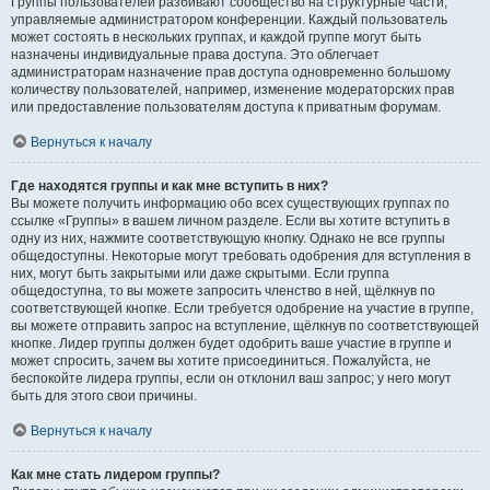
Группы пользователей разбивают сообщество на структурные части,
управляемые администратором конференции. Каждый пользователь
может состоять в нескольких группах, и каждой группе могут быть
назначены индивидуальные права доступа. Это облегчает
администраторам назначение прав доступа одновременно большому
количеству пользователей, например, изменение модераторских прав
или предоставление пользователям доступа к приватным форумам.
Вернуться к началу
Где находятся группы и как мне вступить в них?
Вы можете получить информацию обо всех существующих группах по
ссылке «Группы» в вашем личном разделе. Если вы хотите вступить в
одну из них, нажмите соответствующую кнопку. Однако не все группы
общедоступны. Некоторые могут требовать одобрения для вступления в
них, могут быть закрытыми или даже скрытыми. Если группа
общедоступна, то вы можете запросить членство в ней, щёлкнув по
соответствующей кнопке. Если требуется одобрение на участие в группе,
вы можете отправить запрос на вступление, щёлкнув по соответствующей
кнопке. Лидер группы должен будет одобрить ваше участие в группе и
может спросить, зачем вы хотите присоединиться. Пожалуйста, не
беспокойте лидера группы, если он отклонил ваш запрос; у него могут
быть для этого свои причины.
Вернуться к началу
Как мне стать лидером группы?