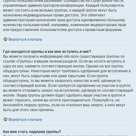
Группы пользователей разбивают сообщество на структурные части,
управляемые администратором конференции. Каждый пользователь
может состоять в нескольких группах, и каждой группе могут быть
назначены индивидуальные права доступа. Это облегчает
администраторам назначение прав доступа одновременно большому
количеству пользователей, например, изменение модераторских прав
или предоставление пользователям доступа к приватным форумам.
Вернуться к началу
Где находятся группы и как мне вступить в них?
Вы можете получить информацию обо всех существующих группах по
ссылке «Группы» в вашем личном разделе. Если вы хотите вступить в
одну из них, нажмите соответствующую кнопку. Однако не все группы
общедоступны. Некоторые могут требовать одобрения для вступления в
них, могут быть закрытыми или даже скрытыми. Если группа
общедоступна, то вы можете запросить членство в ней, щёлкнув по
соответствующей кнопке. Если требуется одобрение на участие в группе,
вы можете отправить запрос на вступление, щёлкнув по соответствующей
кнопке. Лидер группы должен будет одобрить ваше участие в группе и
может спросить, зачем вы хотите присоединиться. Пожалуйста, не
беспокойте лидера группы, если он отклонил ваш запрос; у него могут
быть для этого свои причины.
Вернуться к началу
Как мне стать лидером группы?