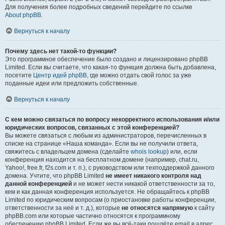
Для получения более подробных сведений перейдите по ссылке
About phpBB
.
Вернуться к началу
Почему здесь нет такой-то функции?
Это программное обеспечение было создано и лицензировано phpBB
Limited. Если вы считаете, что какая-то функция должна быть добавлена,
посетите
Центр идей phpBB
, где можно отдать свой голос за уже
поданные идеи или предложить собственные.
Вернуться к началу
С кем можно связаться по вопросу некорректного использования и/или
юридических вопросов, связанных с этой конференцией?
Вы можете связаться с любым из администраторов, перечисленных в
списке на странице «Наша команда». Если вы не получили ответа,
свяжитесь с владельцем домена (сделайте
whois lookup
) или, если
конференция находится на бесплатном домене (например, chat.ru,
Yahoo!, free.fr, f2s.com и т. п.), с руководством или техподдержкой данного
домена. Учтите, что phpBB Limited
не имеет никакого контроля над
данной конференцией
и не может нести никакой ответственности за то,
кем и как данная конференция используется. Не обращайтесь к phpBB
Limited по юридическим вопросам (о приостановке работы конференции,
ответственности за неё и т. д.), которые
не относятся напрямую
к сайту
phpBB.com или которые частично относятся к программному
обеспечению phpBB Limited. Если же вы всё-таки пошлёте email в адрес