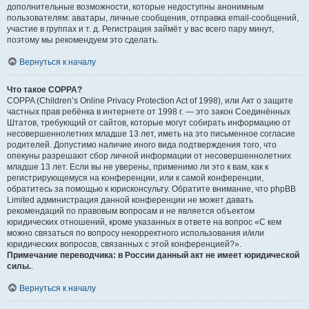
дополнительные возможности, которые недоступны анонимным
пользователям: аватары, личные сообщения, отправка email-сообщений,
участие в группах и т. д. Регистрация займёт у вас всего пару минут,
поэтому мы рекомендуем это сделать.
Вернуться к началу
Что такое COPPA?
COPPA (Children’s Online Privacy Protection Act of 1998), или Акт о защите
частных прав ребёнка в интернете от 1998 г. — это закон Соединённых
Штатов, требующий от сайтов, которые могут собирать информацию от
несовершеннолетних младше 13 лет, иметь на это письменное согласие
родителей. Допустимо наличие иного вида подтверждения того, что
опекуны разрешают сбор личной информации от несовершеннолетних
младше 13 лет. Если вы не уверены, применимо ли это к вам, как к
регистрирующемуся на конференции, или к самой конференции,
обратитесь за помощью к юрисконсульту. Обратите внимание, что phpBB
Limited администрация данной конференции не может давать
рекомендаций по правовым вопросам и не является объектом
юридических отношений, кроме указанных в ответе на вопрос «С кем
можно связаться по вопросу некорректного использования и/или
юридических вопросов, связанных с этой конференцией?».
Примечание переводчика: в России данный акт не имеет юридической
силы.
.
Вернуться к началу