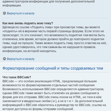
администратором конференции для получения дополнительной
информации.
Вернуться к началу
Как мне вновь поднять мою тему?
Щёлкнув по ссылке «Поднять тему» при просмотре темы, вы можете
«поднять» её в верхнюю часть первой страницы форума. Если этого не
происходит, то это означает, что возможность поднятия тем могла быть
отключена, или время, которое должно пройти до повторного поднятия
темы, ещё не прошло. Также можно поднять тему, просто ответив на неё,
однако удостоверьтесь, что тем самым вы не нарушаете правила
конференции, на которой находитесь.
Вернуться к началу
Форматирование сообщений и типы создаваемых тем
Что такое BBCode?
BBCode — это особая реализация HTML, предлагающая большие
возможности по форматированию отдельных частей сообщения.
Возможность использования BBCode определяется администратором,
однако BBCode также может быть отключён на уровне сообщения в
форме для его отправки. BBCode очень похож на HTML, но теги в нём
заключаются в квадратные скобки [ и ], а не в < и >. За дополнительной
информацией о BBCode обратитесь к руководству по BBCode, ссылка на
которое доступна из формы отправки сообщений.