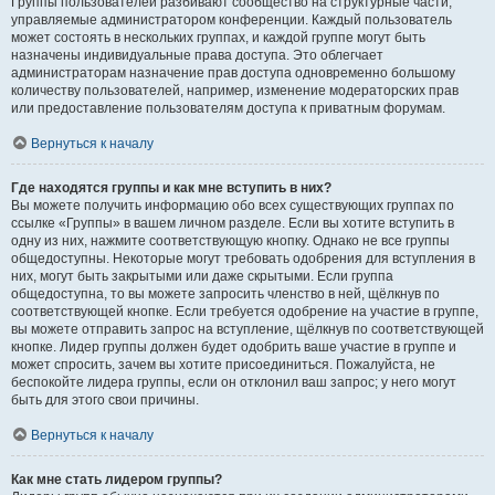
Группы пользователей разбивают сообщество на структурные части,
управляемые администратором конференции. Каждый пользователь
может состоять в нескольких группах, и каждой группе могут быть
назначены индивидуальные права доступа. Это облегчает
администраторам назначение прав доступа одновременно большому
количеству пользователей, например, изменение модераторских прав
или предоставление пользователям доступа к приватным форумам.
Вернуться к началу
Где находятся группы и как мне вступить в них?
Вы можете получить информацию обо всех существующих группах по
ссылке «Группы» в вашем личном разделе. Если вы хотите вступить в
одну из них, нажмите соответствующую кнопку. Однако не все группы
общедоступны. Некоторые могут требовать одобрения для вступления в
них, могут быть закрытыми или даже скрытыми. Если группа
общедоступна, то вы можете запросить членство в ней, щёлкнув по
соответствующей кнопке. Если требуется одобрение на участие в группе,
вы можете отправить запрос на вступление, щёлкнув по соответствующей
кнопке. Лидер группы должен будет одобрить ваше участие в группе и
может спросить, зачем вы хотите присоединиться. Пожалуйста, не
беспокойте лидера группы, если он отклонил ваш запрос; у него могут
быть для этого свои причины.
Вернуться к началу
Как мне стать лидером группы?