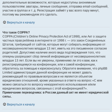
дополнительные возможности, которые недоступны анонимным
пользователям: аватары, личные сообщения, отправка email-сообщений,
участие в группах и т. д. Регистрация займёт у вас всего пару минут,
поэтому мы рекомендуем это сделать.
Вернуться к началу
Что такое COPPA?
COPPA (Children’s Online Privacy Protection Act of 1998), или Акт о защите
частных прав ребёнка в интернете от 1998 г. — это закон Соединённых
Штатов, требующий от сайтов, которые могут собирать информацию от
несовершеннолетних младше 13 лет, иметь на это письменное согласие
родителей. Допустимо наличие иного вида подтверждения того, что
опекуны разрешают сбор личной информации от несовершеннолетних
младше 13 лет. Если вы не уверены, применимо ли это к вам, как к
регистрирующемуся на конференции, или к самой конференции,
обратитесь за помощью к юрисконсульту. Обратите внимание, что phpBB
Limited администрация данной конференции не может давать
рекомендаций по правовым вопросам и не является объектом
юридических отношений, кроме указанных в ответе на вопрос «С кем
можно связаться по вопросу некорректного использования и/или
юридических вопросов, связанных с этой конференцией?».
Примечание переводчика: в России данный акт не имеет юридической
силы.
.
Вернуться к началу