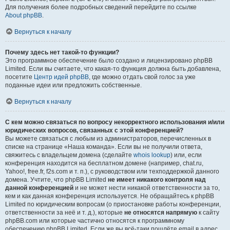
Для получения более подробных сведений перейдите по ссылке
About phpBB
.
Вернуться к началу
Почему здесь нет такой-то функции?
Это программное обеспечение было создано и лицензировано phpBB
Limited. Если вы считаете, что какая-то функция должна быть добавлена,
посетите
Центр идей phpBB
, где можно отдать свой голос за уже
поданные идеи или предложить собственные.
Вернуться к началу
С кем можно связаться по вопросу некорректного использования и/или
юридических вопросов, связанных с этой конференцией?
Вы можете связаться с любым из администраторов, перечисленных в
списке на странице «Наша команда». Если вы не получили ответа,
свяжитесь с владельцем домена (сделайте
whois lookup
) или, если
конференция находится на бесплатном домене (например, chat.ru,
Yahoo!, free.fr, f2s.com и т. п.), с руководством или техподдержкой данного
домена. Учтите, что phpBB Limited
не имеет никакого контроля над
данной конференцией
и не может нести никакой ответственности за то,
кем и как данная конференция используется. Не обращайтесь к phpBB
Limited по юридическим вопросам (о приостановке работы конференции,
ответственности за неё и т. д.), которые
не относятся напрямую
к сайту
phpBB.com или которые частично относятся к программному
обеспечению phpBB Limited. Если же вы всё-таки пошлёте email в адрес