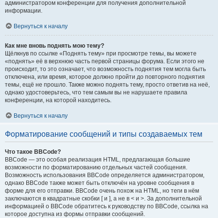
администратором конференции для получения дополнительной
информации.
Вернуться к началу
Как мне вновь поднять мою тему?
Щёлкнув по ссылке «Поднять тему» при просмотре темы, вы можете
«поднять» её в верхнюю часть первой страницы форума. Если этого не
происходит, то это означает, что возможность поднятия тем могла быть
отключена, или время, которое должно пройти до повторного поднятия
темы, ещё не прошло. Также можно поднять тему, просто ответив на неё,
однако удостоверьтесь, что тем самым вы не нарушаете правила
конференции, на которой находитесь.
Вернуться к началу
Форматирование сообщений и типы создаваемых тем
Что такое BBCode?
BBCode — это особая реализация HTML, предлагающая большие
возможности по форматированию отдельных частей сообщения.
Возможность использования BBCode определяется администратором,
однако BBCode также может быть отключён на уровне сообщения в
форме для его отправки. BBCode очень похож на HTML, но теги в нём
заключаются в квадратные скобки [ и ], а не в < и >. За дополнительной
информацией о BBCode обратитесь к руководству по BBCode, ссылка на
которое доступна из формы отправки сообщений.