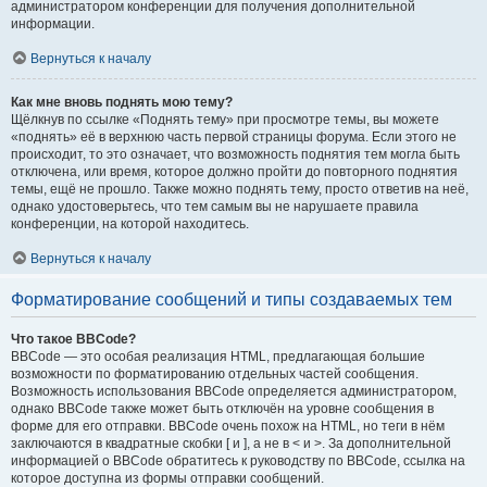
администратором конференции для получения дополнительной
информации.
Вернуться к началу
Как мне вновь поднять мою тему?
Щёлкнув по ссылке «Поднять тему» при просмотре темы, вы можете
«поднять» её в верхнюю часть первой страницы форума. Если этого не
происходит, то это означает, что возможность поднятия тем могла быть
отключена, или время, которое должно пройти до повторного поднятия
темы, ещё не прошло. Также можно поднять тему, просто ответив на неё,
однако удостоверьтесь, что тем самым вы не нарушаете правила
конференции, на которой находитесь.
Вернуться к началу
Форматирование сообщений и типы создаваемых тем
Что такое BBCode?
BBCode — это особая реализация HTML, предлагающая большие
возможности по форматированию отдельных частей сообщения.
Возможность использования BBCode определяется администратором,
однако BBCode также может быть отключён на уровне сообщения в
форме для его отправки. BBCode очень похож на HTML, но теги в нём
заключаются в квадратные скобки [ и ], а не в < и >. За дополнительной
информацией о BBCode обратитесь к руководству по BBCode, ссылка на
которое доступна из формы отправки сообщений.