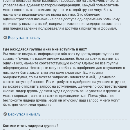
Группы пользователей разбивают сообщество на структурные части,
управляемые администратором конференции. Каждый пользователь
может состоять в нескольких группах, и каждой группе могут быть
назначены индивидуальные права доступа. Это облегчает
администраторам назначение прав доступа одновременно большому
количеству пользователей, например, изменение модераторских прав
или предоставление пользователям доступа к приватным форумам.
Вернуться к началу
Где находятся группы и как мне вступить в них?
Вы можете получить информацию обо всех существующих группах по
ссылке «Группы» в вашем личном разделе. Если вы хотите вступить в
одну из них, нажмите соответствующую кнопку. Однако не все группы
общедоступны. Некоторые могут требовать одобрения для вступления в
них, могут быть закрытыми или даже скрытыми. Если группа
общедоступна, то вы можете запросить членство в ней, щёлкнув по
соответствующей кнопке. Если требуется одобрение на участие в группе,
вы можете отправить запрос на вступление, щёлкнув по соответствующей
кнопке. Лидер группы должен будет одобрить ваше участие в группе и
может спросить, зачем вы хотите присоединиться. Пожалуйста, не
беспокойте лидера группы, если он отклонил ваш запрос; у него могут
быть для этого свои причины.
Вернуться к началу
Как мне стать лидером группы?