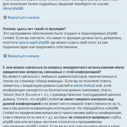
Для получения более подробных сведений перейдите по ссылке
About phpBB
.
Вернуться к началу
Почему здесь нет такой-то функции?
Это программное обеспечение было создано и лицензировано phpBB
Limited. Если вы считаете, что какая-то функция должна быть добавлена,
посетите
Центр идей phpBB
, где можно отдать свой голос за уже
поданные идеи или предложить собственные.
Вернуться к началу
С кем можно связаться по вопросу некорректного использования и/или
юридических вопросов, связанных с этой конференцией?
Вы можете связаться с любым из администраторов, перечисленных в
списке на странице «Наша команда». Если вы не получили ответа,
свяжитесь с владельцем домена (сделайте
whois lookup
) или, если
конференция находится на бесплатном домене (например, chat.ru,
Yahoo!, free.fr, f2s.com и т. п.), с руководством или техподдержкой данного
домена. Учтите, что phpBB Limited
не имеет никакого контроля над
данной конференцией
и не может нести никакой ответственности за то,
кем и как данная конференция используется. Не обращайтесь к phpBB
Limited по юридическим вопросам (о приостановке работы конференции,
ответственности за неё и т. д.), которые
не относятся напрямую
к сайту
phpBB.com или которые частично относятся к программному
обеспечению phpBB Limited. Если же вы всё-таки пошлёте email в адрес