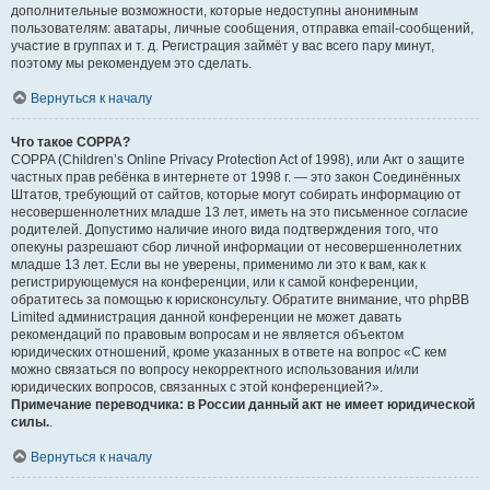
дополнительные возможности, которые недоступны анонимным
пользователям: аватары, личные сообщения, отправка email-сообщений,
участие в группах и т. д. Регистрация займёт у вас всего пару минут,
поэтому мы рекомендуем это сделать.
Вернуться к началу
Что такое COPPA?
COPPA (Children’s Online Privacy Protection Act of 1998), или Акт о защите
частных прав ребёнка в интернете от 1998 г. — это закон Соединённых
Штатов, требующий от сайтов, которые могут собирать информацию от
несовершеннолетних младше 13 лет, иметь на это письменное согласие
родителей. Допустимо наличие иного вида подтверждения того, что
опекуны разрешают сбор личной информации от несовершеннолетних
младше 13 лет. Если вы не уверены, применимо ли это к вам, как к
регистрирующемуся на конференции, или к самой конференции,
обратитесь за помощью к юрисконсульту. Обратите внимание, что phpBB
Limited администрация данной конференции не может давать
рекомендаций по правовым вопросам и не является объектом
юридических отношений, кроме указанных в ответе на вопрос «С кем
можно связаться по вопросу некорректного использования и/или
юридических вопросов, связанных с этой конференцией?».
Примечание переводчика: в России данный акт не имеет юридической
силы.
.
Вернуться к началу