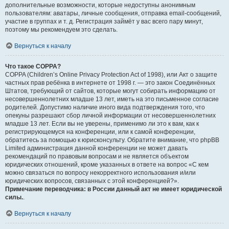
дополнительные возможности, которые недоступны анонимным
пользователям: аватары, личные сообщения, отправка email-сообщений,
участие в группах и т. д. Регистрация займёт у вас всего пару минут,
поэтому мы рекомендуем это сделать.
Вернуться к началу
Что такое COPPA?
COPPA (Children’s Online Privacy Protection Act of 1998), или Акт о защите
частных прав ребёнка в интернете от 1998 г. — это закон Соединённых
Штатов, требующий от сайтов, которые могут собирать информацию от
несовершеннолетних младше 13 лет, иметь на это письменное согласие
родителей. Допустимо наличие иного вида подтверждения того, что
опекуны разрешают сбор личной информации от несовершеннолетних
младше 13 лет. Если вы не уверены, применимо ли это к вам, как к
регистрирующемуся на конференции, или к самой конференции,
обратитесь за помощью к юрисконсульту. Обратите внимание, что phpBB
Limited администрация данной конференции не может давать
рекомендаций по правовым вопросам и не является объектом
юридических отношений, кроме указанных в ответе на вопрос «С кем
можно связаться по вопросу некорректного использования и/или
юридических вопросов, связанных с этой конференцией?».
Примечание переводчика: в России данный акт не имеет юридической
силы.
.
Вернуться к началу