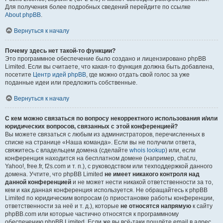
Для получения более подробных сведений перейдите по ссылке
About phpBB
.
Вернуться к началу
Почему здесь нет такой-то функции?
Это программное обеспечение было создано и лицензировано phpBB
Limited. Если вы считаете, что какая-то функция должна быть добавлена,
посетите
Центр идей phpBB
, где можно отдать свой голос за уже
поданные идеи или предложить собственные.
Вернуться к началу
С кем можно связаться по вопросу некорректного использования и/или
юридических вопросов, связанных с этой конференцией?
Вы можете связаться с любым из администраторов, перечисленных в
списке на странице «Наша команда». Если вы не получили ответа,
свяжитесь с владельцем домена (сделайте
whois lookup
) или, если
конференция находится на бесплатном домене (например, chat.ru,
Yahoo!, free.fr, f2s.com и т. п.), с руководством или техподдержкой данного
домена. Учтите, что phpBB Limited
не имеет никакого контроля над
данной конференцией
и не может нести никакой ответственности за то,
кем и как данная конференция используется. Не обращайтесь к phpBB
Limited по юридическим вопросам (о приостановке работы конференции,
ответственности за неё и т. д.), которые
не относятся напрямую
к сайту
phpBB.com или которые частично относятся к программному
обеспечению phpBB Limited. Если же вы всё-таки пошлёте email в адрес