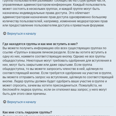
Группы пользователей разбивают сообщество на структурные части,
управляемые администратором конференции. Каждый пользователь
может состоять в нескольких группах, и каждой группе могут быть
назначены индивидуальные права доступа. Это облегчает
администраторам назначение прав доступа одновременно большому
количеству пользователей, например, изменение модераторских прав
или предоставление пользователям доступа к приватным форумам.
Вернуться к началу
Где находятся группы и как мне вступить в них?
Вы можете получить информацию обо всех существующих группах по
ссылке «Группы» в вашем личном разделе. Если вы хотите вступить в
одну из них, нажмите соответствующую кнопку. Однако не все группы
общедоступны. Некоторые могут требовать одобрения для вступления в
них, могут быть закрытыми или даже скрытыми. Если группа
общедоступна, то вы можете запросить членство в ней, щёлкнув по
соответствующей кнопке. Если требуется одобрение на участие в группе,
вы можете отправить запрос на вступление, щёлкнув по соответствующей
кнопке. Лидер группы должен будет одобрить ваше участие в группе и
может спросить, зачем вы хотите присоединиться. Пожалуйста, не
беспокойте лидера группы, если он отклонил ваш запрос; у него могут
быть для этого свои причины.
Вернуться к началу
Как мне стать лидером группы?