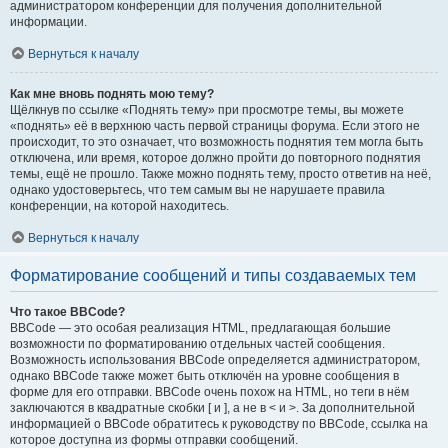
администратором конференции для получения дополнительной
информации.
Вернуться к началу
Как мне вновь поднять мою тему?
Щёлкнув по ссылке «Поднять тему» при просмотре темы, вы можете
«поднять» её в верхнюю часть первой страницы форума. Если этого не
происходит, то это означает, что возможность поднятия тем могла быть
отключена, или время, которое должно пройти до повторного поднятия
темы, ещё не прошло. Также можно поднять тему, просто ответив на неё,
однако удостоверьтесь, что тем самым вы не нарушаете правила
конференции, на которой находитесь.
Вернуться к началу
Форматирование сообщений и типы создаваемых тем
Что такое BBCode?
BBCode — это особая реализация HTML, предлагающая большие
возможности по форматированию отдельных частей сообщения.
Возможность использования BBCode определяется администратором,
однако BBCode также может быть отключён на уровне сообщения в
форме для его отправки. BBCode очень похож на HTML, но теги в нём
заключаются в квадратные скобки [ и ], а не в < и >. За дополнительной
информацией о BBCode обратитесь к руководству по BBCode, ссылка на
которое доступна из формы отправки сообщений.