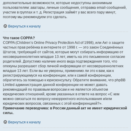
дополнительные возможности, которые недоступны анонимным
пользователям: аватары, личные сообщения, отправка email-сообщений,
участие в группах и т. д. Регистрация займёт у вас всего пару минут,
поэтому мы рекомендуем это сделать.
Вернуться к началу
Что такое COPPA?
COPPA (Children’s Online Privacy Protection Act of 1998), или Акт о защите
частных прав ребёнка в интернете от 1998 г. — это закон Соединённых
Штатов, требующий от сайтов, которые могут собирать информацию от
несовершеннолетних младше 13 лет, иметь на это письменное согласие
родителей. Допустимо наличие иного вида подтверждения того, что
опекуны разрешают сбор личной информации от несовершеннолетних
младше 13 лет. Если вы не уверены, применимо ли это к вам, как к
регистрирующемуся на конференции, или к самой конференции,
обратитесь за помощью к юрисконсульту. Обратите внимание, что phpBB
Limited администрация данной конференции не может давать
рекомендаций по правовым вопросам и не является объектом
юридических отношений, кроме указанных в ответе на вопрос «С кем
можно связаться по вопросу некорректного использования и/или
юридических вопросов, связанных с этой конференцией?».
Примечание переводчика: в России данный акт не имеет юридической
силы.
.
Вернуться к началу