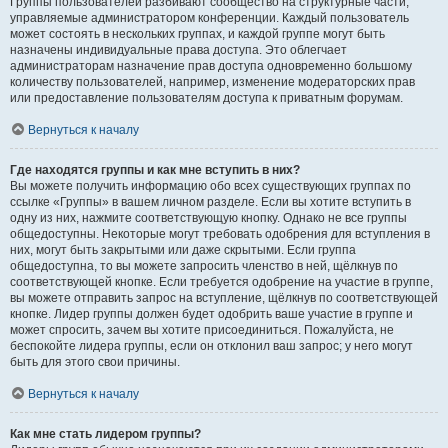
Группы пользователей разбивают сообщество на структурные части,
управляемые администратором конференции. Каждый пользователь
может состоять в нескольких группах, и каждой группе могут быть
назначены индивидуальные права доступа. Это облегчает
администраторам назначение прав доступа одновременно большому
количеству пользователей, например, изменение модераторских прав
или предоставление пользователям доступа к приватным форумам.
Вернуться к началу
Где находятся группы и как мне вступить в них?
Вы можете получить информацию обо всех существующих группах по
ссылке «Группы» в вашем личном разделе. Если вы хотите вступить в
одну из них, нажмите соответствующую кнопку. Однако не все группы
общедоступны. Некоторые могут требовать одобрения для вступления в
них, могут быть закрытыми или даже скрытыми. Если группа
общедоступна, то вы можете запросить членство в ней, щёлкнув по
соответствующей кнопке. Если требуется одобрение на участие в группе,
вы можете отправить запрос на вступление, щёлкнув по соответствующей
кнопке. Лидер группы должен будет одобрить ваше участие в группе и
может спросить, зачем вы хотите присоединиться. Пожалуйста, не
беспокойте лидера группы, если он отклонил ваш запрос; у него могут
быть для этого свои причины.
Вернуться к началу
Как мне стать лидером группы?