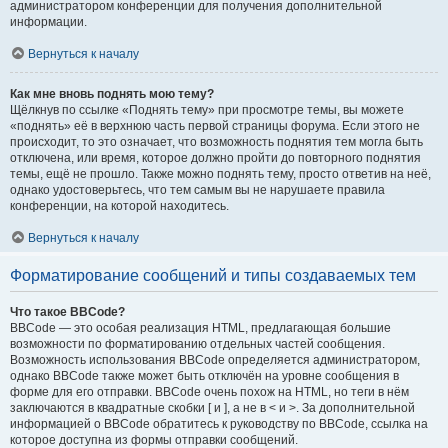
администратором конференции для получения дополнительной
информации.
Вернуться к началу
Как мне вновь поднять мою тему?
Щёлкнув по ссылке «Поднять тему» при просмотре темы, вы можете
«поднять» её в верхнюю часть первой страницы форума. Если этого не
происходит, то это означает, что возможность поднятия тем могла быть
отключена, или время, которое должно пройти до повторного поднятия
темы, ещё не прошло. Также можно поднять тему, просто ответив на неё,
однако удостоверьтесь, что тем самым вы не нарушаете правила
конференции, на которой находитесь.
Вернуться к началу
Форматирование сообщений и типы создаваемых тем
Что такое BBCode?
BBCode — это особая реализация HTML, предлагающая большие
возможности по форматированию отдельных частей сообщения.
Возможность использования BBCode определяется администратором,
однако BBCode также может быть отключён на уровне сообщения в
форме для его отправки. BBCode очень похож на HTML, но теги в нём
заключаются в квадратные скобки [ и ], а не в < и >. За дополнительной
информацией о BBCode обратитесь к руководству по BBCode, ссылка на
которое доступна из формы отправки сообщений.