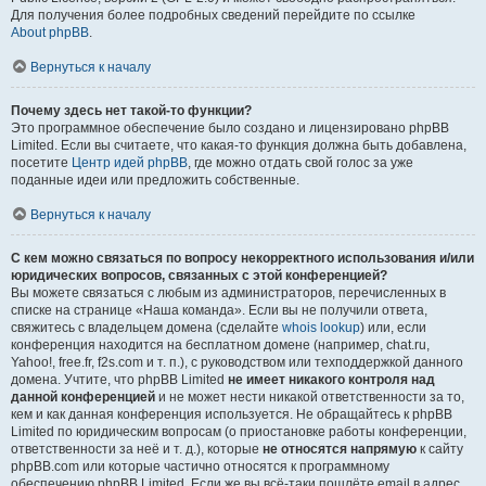
Для получения более подробных сведений перейдите по ссылке
About phpBB
.
Вернуться к началу
Почему здесь нет такой-то функции?
Это программное обеспечение было создано и лицензировано phpBB
Limited. Если вы считаете, что какая-то функция должна быть добавлена,
посетите
Центр идей phpBB
, где можно отдать свой голос за уже
поданные идеи или предложить собственные.
Вернуться к началу
С кем можно связаться по вопросу некорректного использования и/или
юридических вопросов, связанных с этой конференцией?
Вы можете связаться с любым из администраторов, перечисленных в
списке на странице «Наша команда». Если вы не получили ответа,
свяжитесь с владельцем домена (сделайте
whois lookup
) или, если
конференция находится на бесплатном домене (например, chat.ru,
Yahoo!, free.fr, f2s.com и т. п.), с руководством или техподдержкой данного
домена. Учтите, что phpBB Limited
не имеет никакого контроля над
данной конференцией
и не может нести никакой ответственности за то,
кем и как данная конференция используется. Не обращайтесь к phpBB
Limited по юридическим вопросам (о приостановке работы конференции,
ответственности за неё и т. д.), которые
не относятся напрямую
к сайту
phpBB.com или которые частично относятся к программному
обеспечению phpBB Limited. Если же вы всё-таки пошлёте email в адрес