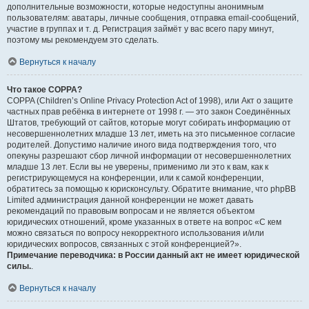
дополнительные возможности, которые недоступны анонимным
пользователям: аватары, личные сообщения, отправка email-сообщений,
участие в группах и т. д. Регистрация займёт у вас всего пару минут,
поэтому мы рекомендуем это сделать.
Вернуться к началу
Что такое COPPA?
COPPA (Children’s Online Privacy Protection Act of 1998), или Акт о защите
частных прав ребёнка в интернете от 1998 г. — это закон Соединённых
Штатов, требующий от сайтов, которые могут собирать информацию от
несовершеннолетних младше 13 лет, иметь на это письменное согласие
родителей. Допустимо наличие иного вида подтверждения того, что
опекуны разрешают сбор личной информации от несовершеннолетних
младше 13 лет. Если вы не уверены, применимо ли это к вам, как к
регистрирующемуся на конференции, или к самой конференции,
обратитесь за помощью к юрисконсульту. Обратите внимание, что phpBB
Limited администрация данной конференции не может давать
рекомендаций по правовым вопросам и не является объектом
юридических отношений, кроме указанных в ответе на вопрос «С кем
можно связаться по вопросу некорректного использования и/или
юридических вопросов, связанных с этой конференцией?».
Примечание переводчика: в России данный акт не имеет юридической
силы.
.
Вернуться к началу