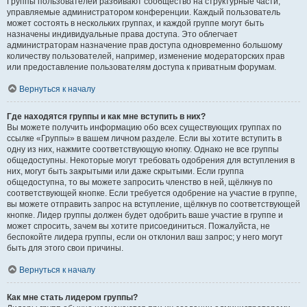
Группы пользователей разбивают сообщество на структурные части,
управляемые администратором конференции. Каждый пользователь
может состоять в нескольких группах, и каждой группе могут быть
назначены индивидуальные права доступа. Это облегчает
администраторам назначение прав доступа одновременно большому
количеству пользователей, например, изменение модераторских прав
или предоставление пользователям доступа к приватным форумам.
Вернуться к началу
Где находятся группы и как мне вступить в них?
Вы можете получить информацию обо всех существующих группах по
ссылке «Группы» в вашем личном разделе. Если вы хотите вступить в
одну из них, нажмите соответствующую кнопку. Однако не все группы
общедоступны. Некоторые могут требовать одобрения для вступления в
них, могут быть закрытыми или даже скрытыми. Если группа
общедоступна, то вы можете запросить членство в ней, щёлкнув по
соответствующей кнопке. Если требуется одобрение на участие в группе,
вы можете отправить запрос на вступление, щёлкнув по соответствующей
кнопке. Лидер группы должен будет одобрить ваше участие в группе и
может спросить, зачем вы хотите присоединиться. Пожалуйста, не
беспокойте лидера группы, если он отклонил ваш запрос; у него могут
быть для этого свои причины.
Вернуться к началу
Как мне стать лидером группы?