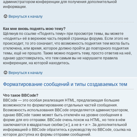
администратором конференции для получения дополнительной
информации.
Вернуться к началу
Как мне вновь поднять мою тему?
Щёлкнув по ссылке «Поднять тему» при просмотре темы, вы можете
«поднять» её в верхнюю часть первой страницы форума. Если этого не
происходит, то это означает, что возможность поднятия тем могла быть
отключена, или время, которое должно пройти до повторного поднятия
темы, ещё не прошло. Также можно поднять тему, просто ответив на неё,
однако удостоверьтесь, что тем самым вы не нарушаете правила
конференции, на которой находитесь.
Вернуться к началу
Форматирование сообщений и типы создаваемых тем
Что такое BBCode?
BBCode — это особая реализация HTML, предлагающая большие
возможности по форматированию отдельных частей сообщения.
Возможность использования BBCode определяется администратором,
однако BBCode также может быть отключён на уровне сообщения в
форме для его отправки. BBCode очень похож на HTML, но теги в нём
заключаются в квадратные скобки [ и ], а не в < и >. За дополнительной
информацией о BBCode обратитесь к руководству по BBCode, ссылка на
которое доступна из формы отправки сообщений.