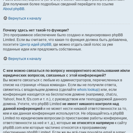
Для получения более подробных сведений перейдите по ссылке
About phpBB
.
Вернуться к началу
Почему здесь нет такой-то функции?
Это программное обеспечение было создано и лицензировано phpBB
Limited. Если вы считаете, что какая-то функция должна быть добавлена,
посетите
Центр идей phpBB
, где можно отдать свой голос за уже
поданные идеи или предложить собственные.
Вернуться к началу
С кем можно связаться по вопросу некорректного использования и/или
юридических вопросов, связанных с этой конференцией?
Вы можете связаться с любым из администраторов, перечисленных в
списке на странице «Наша команда». Если вы не получили ответа,
свяжитесь с владельцем домена (сделайте
whois lookup
) или, если
конференция находится на бесплатном домене (например, chat.ru,
Yahoo!, free.fr, f2s.com и т. п.), с руководством или техподдержкой данного
домена. Учтите, что phpBB Limited
не имеет никакого контроля над
данной конференцией
и не может нести никакой ответственности за то,
кем и как данная конференция используется. Не обращайтесь к phpBB
Limited по юридическим вопросам (о приостановке работы конференции,
ответственности за неё и т. д.), которые
не относятся напрямую
к сайту
phpBB.com или которые частично относятся к программному
обеспечению phpBB Limited. Если же вы всё-таки пошлёте email в адрес