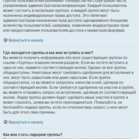
Группы пользователей разбивают сообщество на структурные части,
управляемые администратором конференции. Каждый пользователь
может состоять в нескольких группах, и каждой группе могут быть
назначены индивидуальные права доступа. Это облегчает
администраторам назначение прав доступа одновременно большому
количеству пользователей, например, изменение модераторских прав
или предоставление пользователям доступа к приватным форумам.
Вернуться к началу
Где находятся группы и как мне вступить в них?
Вы можете получить информацию обо всех существующих группах по
ссылке «Группы» в вашем личном разделе. Если вы хотите вступить в
одну из них, нажмите соответствующую кнопку. Однако не все группы
общедоступны. Некоторые могут требовать одобрения для вступления в
них, могут быть закрытыми или даже скрытыми. Если группа
общедоступна, то вы можете запросить членство в ней, щёлкнув по
соответствующей кнопке. Если требуется одобрение на участие в группе,
вы можете отправить запрос на вступление, щёлкнув по соответствующей
кнопке. Лидер группы должен будет одобрить ваше участие в группе и
может спросить, зачем вы хотите присоединиться. Пожалуйста, не
беспокойте лидера группы, если он отклонил ваш запрос; у него могут
быть для этого свои причины.
Вернуться к началу
Как мне стать лидером группы?