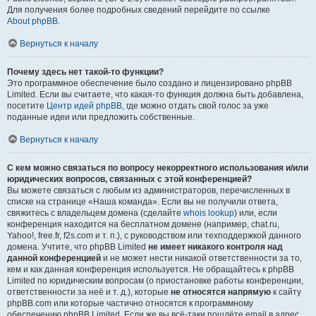
Для получения более подробных сведений перейдите по ссылке
About phpBB
.
Вернуться к началу
Почему здесь нет такой-то функции?
Это программное обеспечение было создано и лицензировано phpBB
Limited. Если вы считаете, что какая-то функция должна быть добавлена,
посетите
Центр идей phpBB
, где можно отдать свой голос за уже
поданные идеи или предложить собственные.
Вернуться к началу
С кем можно связаться по вопросу некорректного использования и/или
юридических вопросов, связанных с этой конференцией?
Вы можете связаться с любым из администраторов, перечисленных в
списке на странице «Наша команда». Если вы не получили ответа,
свяжитесь с владельцем домена (сделайте
whois lookup
) или, если
конференция находится на бесплатном домене (например, chat.ru,
Yahoo!, free.fr, f2s.com и т. п.), с руководством или техподдержкой данного
домена. Учтите, что phpBB Limited
не имеет никакого контроля над
данной конференцией
и не может нести никакой ответственности за то,
кем и как данная конференция используется. Не обращайтесь к phpBB
Limited по юридическим вопросам (о приостановке работы конференции,
ответственности за неё и т. д.), которые
не относятся напрямую
к сайту
phpBB.com или которые частично относятся к программному
обеспечению phpBB Limited. Если же вы всё-таки пошлёте email в адрес