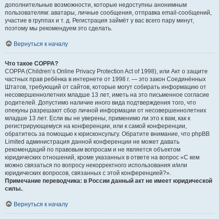
дополнительные возможности, которые недоступны анонимным
пользователям: аватары, личные сообщения, отправка email-сообщений,
участие в группах и т. д. Регистрация займёт у вас всего пару минут,
поэтому мы рекомендуем это сделать.
Вернуться к началу
Что такое COPPA?
COPPA (Children’s Online Privacy Protection Act of 1998), или Акт о защите
частных прав ребёнка в интернете от 1998 г. — это закон Соединённых
Штатов, требующий от сайтов, которые могут собирать информацию от
несовершеннолетних младше 13 лет, иметь на это письменное согласие
родителей. Допустимо наличие иного вида подтверждения того, что
опекуны разрешают сбор личной информации от несовершеннолетних
младше 13 лет. Если вы не уверены, применимо ли это к вам, как к
регистрирующемуся на конференции, или к самой конференции,
обратитесь за помощью к юрисконсульту. Обратите внимание, что phpBB
Limited администрация данной конференции не может давать
рекомендаций по правовым вопросам и не является объектом
юридических отношений, кроме указанных в ответе на вопрос «С кем
можно связаться по вопросу некорректного использования и/или
юридических вопросов, связанных с этой конференцией?».
Примечание переводчика: в России данный акт не имеет юридической
силы.
.
Вернуться к началу