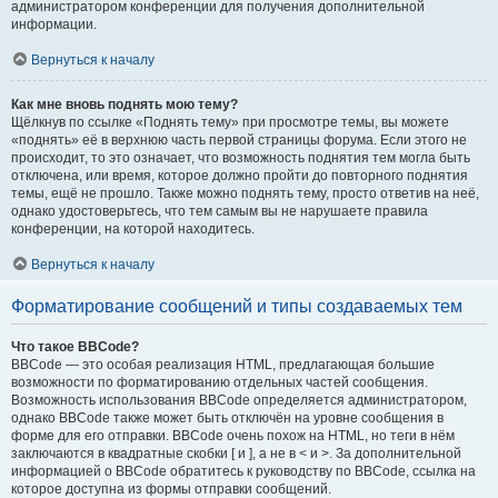
администратором конференции для получения дополнительной
информации.
Вернуться к началу
Как мне вновь поднять мою тему?
Щёлкнув по ссылке «Поднять тему» при просмотре темы, вы можете
«поднять» её в верхнюю часть первой страницы форума. Если этого не
происходит, то это означает, что возможность поднятия тем могла быть
отключена, или время, которое должно пройти до повторного поднятия
темы, ещё не прошло. Также можно поднять тему, просто ответив на неё,
однако удостоверьтесь, что тем самым вы не нарушаете правила
конференции, на которой находитесь.
Вернуться к началу
Форматирование сообщений и типы создаваемых тем
Что такое BBCode?
BBCode — это особая реализация HTML, предлагающая большие
возможности по форматированию отдельных частей сообщения.
Возможность использования BBCode определяется администратором,
однако BBCode также может быть отключён на уровне сообщения в
форме для его отправки. BBCode очень похож на HTML, но теги в нём
заключаются в квадратные скобки [ и ], а не в < и >. За дополнительной
информацией о BBCode обратитесь к руководству по BBCode, ссылка на
которое доступна из формы отправки сообщений.