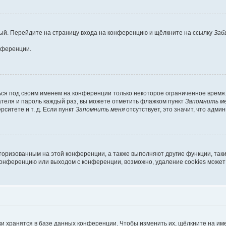
овый. Перейдите на страницу входа на конференцию и щёлкните на ссылку
Заб
нференции.
ься под своим именем на конференции только некоторое ограниченное время. 
вателя и пароль каждый раз, вы можете отметить флажком пункт
Запомнить м
ситете и т. д. Если пункт
Запомнить меня
отсутствует, это значит, что адми
вторизованным на этой конференции, а также выполняют другие функции, так
конференцию или выходом с конференции, возможно, удаление cookies может
и хранятся в базе данных конференции. Чтобы изменить их, щёлкните на им