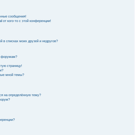
чные сообщения!
l от кого-то с этой конференции!
й в списках моих друзей и недругов?
и форумам?
стую страницу!
и?
нные мной темы?
ься на определённую тему?
форум?
ференции?