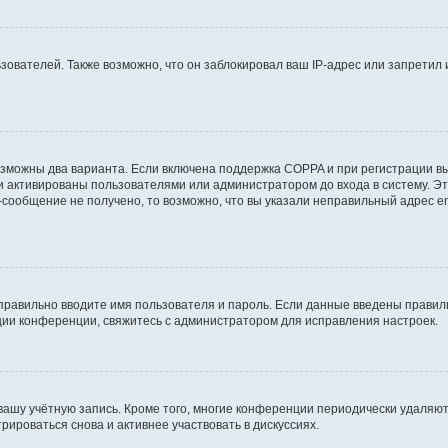
вателей. Также возможно, что он заблокировал ваш IP-адрес или запретил 
озможны два варианта. Если включена поддержка COPPA и при регистрации вы
и активированы пользователями или администратором до входа в систему. Э
сообщение не получено, то возможно, что вы указали неправильный адрес em
правильно вводите имя пользователя и пароль. Если данные введены правиль
ции конференции, свяжитесь с администратором для исправления настроек.
 вашу учётную запись. Кроме того, многие конференции периодически удаля
ироваться снова и активнее участвовать в дискуссиях.