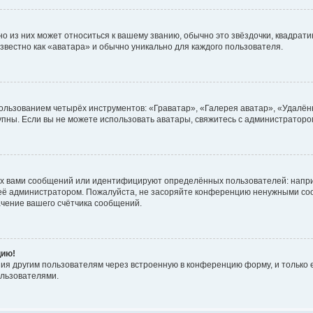
 из них может относиться к вашему званию, обычно это звёздочки, квадратик
звестно как «аватара» и обычно уникально для каждого пользователя.
ользованием четырёх инструментов: «Граватар», «Галерея аватар», «Удалён
ступны. Если вы не можете использовать аватары, свяжитесь с администрато
х вами сообщений или идентифицируют определённых пользователей: напри
 её администратором. Пожалуйста, не засоряйте конференцию ненужными соо
чение вашего счётчика сообщений.
цию!
ия другим пользователям через встроенную в конференцию форму, и только е
льзователями.