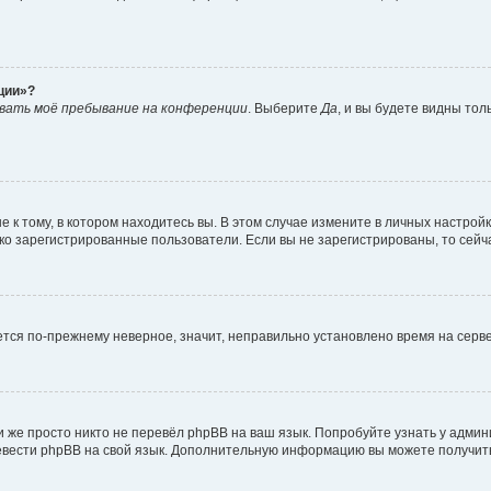
ции»?
вать моё пребывание на конференции
. Выберите
Да
, и вы будете видны то
к тому, в котором находитесь вы. В этом случае измените в личных настройках
лько зарегистрированные пользователи. Если вы не зарегистрированы, то сейч
ается по-прежнему неверное, значит, неправильно установлено время на сер
 же просто никто не перевёл phpBB на ваш язык. Попробуйте узнать у адми
еревести phpBB на свой язык. Дополнительную информацию вы можете получит