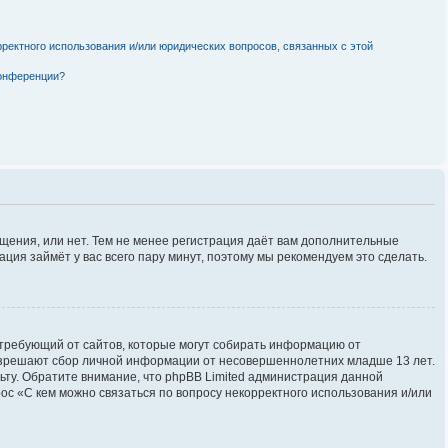
рректного использования и/или юридических вопросов, связанных с этой
конференции?
бщения, или нет. Тем не менее регистрация даёт вам дополнительные
ция займёт у вас всего пару минут, поэтому мы рекомендуем это сделать.
ов, требующий от сайтов, которые могут собирать информацию от
разрешают сбор личной информации от несовершеннолетних младше 13 лет.
льту. Обратите внимание, что phpBB Limited администрация данной
с «С кем можно связаться по вопросу некорректного использования и/или