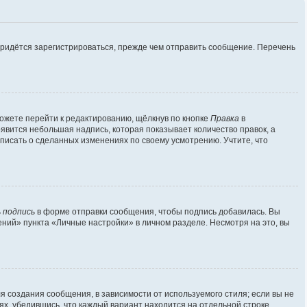
придётся зарегистрироваться, прежде чем отправить сообщение. Перечень
ожете перейти к редактированию, щёлкнув по кнопке
Правка
в
оявится небольшая надпись, которая показывает количество правок, а
аписать о сделанных изменениях по своему усмотрению. Учтите, что
 подпись
в форме отправки сообщения, чтобы подпись добавилась. Вы
ий» пункта «Личные настройки» в личном разделе. Несмотря на это, вы
 создания сообщения, в зависимости от используемого стиля; если вы не
лях, убедившись, что каждый вариант находится на отдельной строке