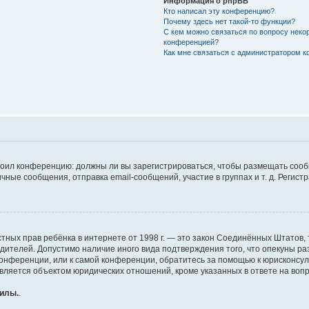
Информация о phpBB
Кто написал эту конференцию?
Почему здесь нет такой-то функции?
С кем можно связаться по вопросу неко
конференцией?
Как мне связаться с администратором 
строил конференцию: должны ли вы зарегистрироваться, чтобы размещать соо
е сообщения, отправка email-сообщений, участие в группах и т. д. Регистра
те частных прав ребёнка в интернете от 1998 г. — это закон Соединённых Штат
одителей. Допустимо наличие иного вида подтверждения того, что опекуны 
 конференции, или к самой конференции, обратитесь за помощью к юрисконсу
ляется объектом юридических отношений, кроме указанных в ответе на вопро
силы.
.