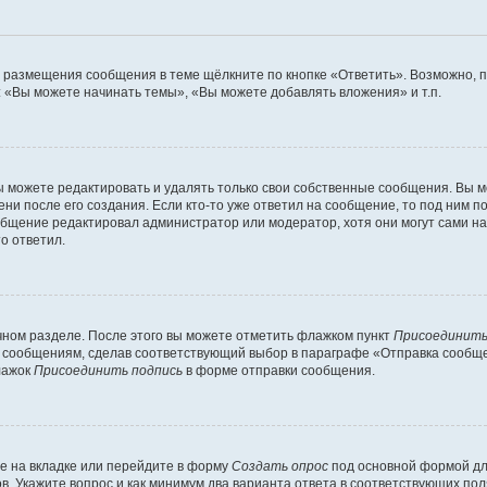
я размещения сообщения в теме щёлкните по кнопке «Ответить». Возможно, 
 «Вы можете начинать темы», «Вы можете добавлять вложения» и т.п.
 можете редактировать и удалять только свои собственные сообщения. Вы м
ни после его создания. Если кто-то уже ответил на сообщение, то под ним п
ообщение редактировал администратор или модератор, хотя они могут сами н
о ответил.
чном разделе. После этого вы можете отметить флажком пункт
Присоединить
 сообщениям, сделав соответствующий выбор в параграфе «Отправка сообщен
лажок
Присоединить подпись
в форме отправки сообщения.
е на вкладке или перейдите в форму
Создать опрос
под основной формой для
ов. Укажите вопрос и как минимум два варианта ответа в соответствующих по