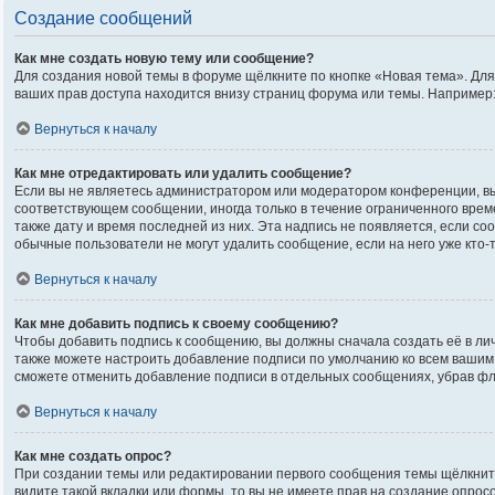
Создание сообщений
Как мне создать новую тему или сообщение?
Для создания новой темы в форуме щёлкните по кнопке «Новая тема». Дл
ваших прав доступа находится внизу страниц форума или темы. Например:
Вернуться к началу
Как мне отредактировать или удалить сообщение?
Если вы не являетесь администратором или модератором конференции, вы
соответствующем сообщении, иногда только в течение ограниченного време
также дату и время последней из них. Эта надпись не появляется, если с
обычные пользователи не могут удалить сообщение, если на него уже кто-т
Вернуться к началу
Как мне добавить подпись к своему сообщению?
Чтобы добавить подпись к сообщению, вы должны сначала создать её в ли
также можете настроить добавление подписи по умолчанию ко всем вашим
сможете отменить добавление подписи в отдельных сообщениях, убрав ф
Вернуться к началу
Как мне создать опрос?
При создании темы или редактировании первого сообщения темы щёлкнит
видите такой вкладки или формы, то вы не имеете прав на создание опрос