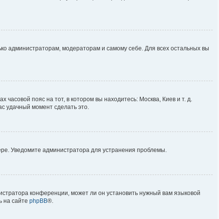
лько администраторам, модераторам и самому себе. Для всех остальных вы
 часовой пояс на тот, в котором вы находитесь: Москва, Киев и т. д.
ас удачный момент сделать это.
вере. Уведомите администратора для устранения проблемы.
нистратора конференции, может ли он установить нужный вам языковой
ь на сайте
phpBB
®.