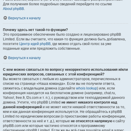
Для получения более подробных сведений перейдите по ссылке
About phpBB
.
Вернуться к началу
Почему здесь нет такой-то функции?
Это программное обеспечение было создано и лицензировано phpBB
Limited. Если вы считаете, что какая-то функция должна быть добавлена,
посетите
Центр идей phpBB
, где можно отдать свой голос за уже
поданные идеи или предложить собственные.
Вернуться к началу
С кем можно связаться по вопросу некорректного использования и/или
юридических вопросов, связанных с этой конференцией?
Вы можете связаться с любым из администраторов, перечисленных в
списке на странице «Наша команда». Если вы не получили ответа,
свяжитесь с владельцем домена (сделайте
whois lookup
) или, если
конференция находится на бесплатном домене (например, chat.ru,
Yahoo!, free.fr, f2s.com и т. п.), с руководством или техподдержкой данного
домена. Учтите, что phpBB Limited
не имеет никакого контроля над
данной конференцией
и не может нести никакой ответственности за то,
кем и как данная конференция используется. Не обращайтесь к phpBB
Limited по юридическим вопросам (о приостановке работы конференции,
ответственности за неё и т. д.), которые
не относятся напрямую
к сайту
phpBB.com или которые частично относятся к программному
обеспечению phpBB Limited. Если же вы всё-таки пошлёте email в адрес