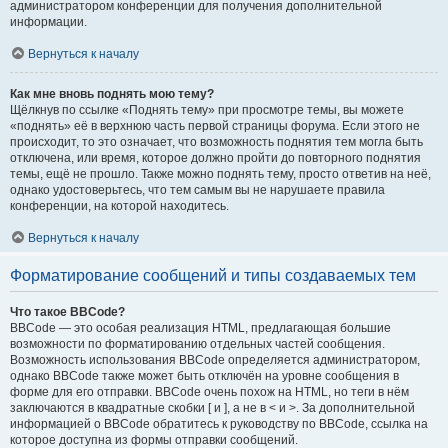
администратором конференции для получения дополнительной
информации.
Вернуться к началу
Как мне вновь поднять мою тему?
Щёлкнув по ссылке «Поднять тему» при просмотре темы, вы можете
«поднять» её в верхнюю часть первой страницы форума. Если этого не
происходит, то это означает, что возможность поднятия тем могла быть
отключена, или время, которое должно пройти до повторного поднятия
темы, ещё не прошло. Также можно поднять тему, просто ответив на неё,
однако удостоверьтесь, что тем самым вы не нарушаете правила
конференции, на которой находитесь.
Вернуться к началу
Форматирование сообщений и типы создаваемых тем
Что такое BBCode?
BBCode — это особая реализация HTML, предлагающая большие
возможности по форматированию отдельных частей сообщения.
Возможность использования BBCode определяется администратором,
однако BBCode также может быть отключён на уровне сообщения в
форме для его отправки. BBCode очень похож на HTML, но теги в нём
заключаются в квадратные скобки [ и ], а не в < и >. За дополнительной
информацией о BBCode обратитесь к руководству по BBCode, ссылка на
которое доступна из формы отправки сообщений.