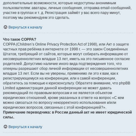
дополнительные возможности, которые недоступны анонимным
пользователям: аватары, личные сообщения, отправка email-сообщений,
участие в группах и т. д. Регистрация займёт у вас всего пару минут,
поэтому мы рекомендуем это сделать.
Вернуться к началу
Что такое COPPA?
COPPA (Children’s Online Privacy Protection Act of 1998), или Акт о защите
частных прав ребёнка в интернете от 1998 г. — это закон Соединённых
Штатов, требующий от сайтов, которые могут собирать информацию от
несовершеннолетних младше 13 лет, иметь на это письменное согласие
родителей. Допустимо наличие иного вида подтверждения того, что
опекуны разрешают сбор личной информации от несовершеннолетних
младше 13 лет. Если вы не уверены, применимо ли это к вам, как к
регистрирующемуся на конференции, или к самой конференции,
обратитесь за помощью к юрисконсульту. Обратите внимание, что phpBB
Limited администрация данной конференции не может давать
рекомендаций по правовым вопросам и не является объектом
юридических отношений, кроме указанных в ответе на вопрос «С кем
можно связаться по вопросу некорректного использования и/или
юридических вопросов, связанных с этой конференцией?».
Примечание переводчика: в России данный акт не имеет юридической
силы.
.
Вернуться к началу