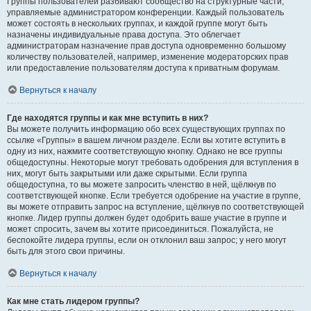
Группы пользователей разбивают сообщество на структурные части,
управляемые администратором конференции. Каждый пользователь
может состоять в нескольких группах, и каждой группе могут быть
назначены индивидуальные права доступа. Это облегчает
администраторам назначение прав доступа одновременно большому
количеству пользователей, например, изменение модераторских прав
или предоставление пользователям доступа к приватным форумам.
Вернуться к началу
Где находятся группы и как мне вступить в них?
Вы можете получить информацию обо всех существующих группах по
ссылке «Группы» в вашем личном разделе. Если вы хотите вступить в
одну из них, нажмите соответствующую кнопку. Однако не все группы
общедоступны. Некоторые могут требовать одобрения для вступления в
них, могут быть закрытыми или даже скрытыми. Если группа
общедоступна, то вы можете запросить членство в ней, щёлкнув по
соответствующей кнопке. Если требуется одобрение на участие в группе,
вы можете отправить запрос на вступление, щёлкнув по соответствующей
кнопке. Лидер группы должен будет одобрить ваше участие в группе и
может спросить, зачем вы хотите присоединиться. Пожалуйста, не
беспокойте лидера группы, если он отклонил ваш запрос; у него могут
быть для этого свои причины.
Вернуться к началу
Как мне стать лидером группы?