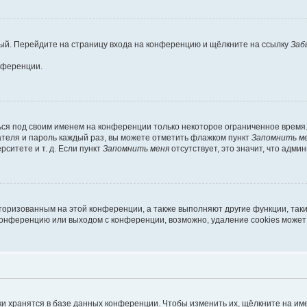
овый. Перейдите на страницу входа на конференцию и щёлкните на ссылку
Заб
нференции.
ься под своим именем на конференции только некоторое ограниченное время. 
вателя и пароль каждый раз, вы можете отметить флажком пункт
Запомнить м
ситете и т. д. Если пункт
Запомнить меня
отсутствует, это значит, что адми
вторизованным на этой конференции, а также выполняют другие функции, так
конференцию или выходом с конференции, возможно, удаление cookies может
и хранятся в базе данных конференции. Чтобы изменить их, щёлкните на им