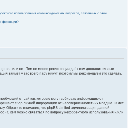
рректного использования и/или юридических вопросов, связанных с этой
конференции?
бщения, или нет. Тем не менее регистрация даёт вам дополнительные
ция займёт у вас всего пару минут, поэтому мы рекомендуем это сделать.
ов, требующий от сайтов, которые могут собирать информацию от
разрешают сбор личной информации от несовершеннолетних младше 13 лет.
льту. Обратите внимание, что phpBB Limited администрация данной
с «С кем можно связаться по вопросу некорректного использования и/или