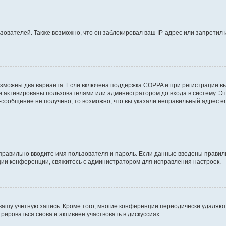
вателей. Также возможно, что он заблокировал ваш IP-адрес или запретил 
озможны два варианта. Если включена поддержка COPPA и при регистрации вы
и активированы пользователями или администратором до входа в систему. Э
сообщение не получено, то возможно, что вы указали неправильный адрес em
правильно вводите имя пользователя и пароль. Если данные введены правиль
ции конференции, свяжитесь с администратором для исправления настроек.
 вашу учётную запись. Кроме того, многие конференции периодически удаля
ироваться снова и активнее участвовать в дискуссиях.