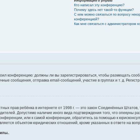
Информация о phpBB
Кто написал эту конференцию?
Почему здесь нет такой-то функции?
С кем можно связаться по вопросу неко
конференцией?
Как мне связаться с администратором 
строил конференцию: должны ли вы зарегистрироваться, чтобы размещать соо
е сообщения, отправка email-сообщений, участие в группах и т. д. Регистра
те частных прав ребёнка в интернете от 1998 г. — это закон Соединённых Штат
одителей. Допустимо наличие иного вида подтверждения того, что опекуны 
 конференции, или к самой конференции, обратитесь за помощью к юрисконсу
ляется объектом юридических отношений, кроме указанных в ответе на вопро
силы.
.