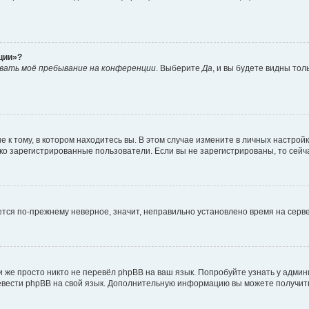
ции»?
вать моё пребывание на конференции
. Выберите
Да
, и вы будете видны то
к тому, в котором находитесь вы. В этом случае измените в личных настройках
лько зарегистрированные пользователи. Если вы не зарегистрированы, то сейч
ается по-прежнему неверное, значит, неправильно установлено время на сер
 же просто никто не перевёл phpBB на ваш язык. Попробуйте узнать у адми
еревести phpBB на свой язык. Дополнительную информацию вы можете получит