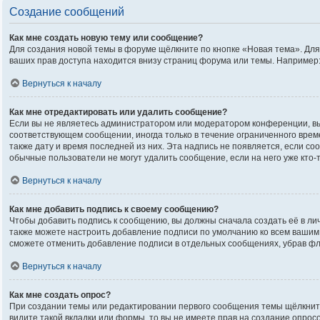
Создание сообщений
Как мне создать новую тему или сообщение?
Для создания новой темы в форуме щёлкните по кнопке «Новая тема». Дл
ваших прав доступа находится внизу страниц форума или темы. Например:
Вернуться к началу
Как мне отредактировать или удалить сообщение?
Если вы не являетесь администратором или модератором конференции, вы
соответствующем сообщении, иногда только в течение ограниченного време
также дату и время последней из них. Эта надпись не появляется, если с
обычные пользователи не могут удалить сообщение, если на него уже кто-т
Вернуться к началу
Как мне добавить подпись к своему сообщению?
Чтобы добавить подпись к сообщению, вы должны сначала создать её в ли
также можете настроить добавление подписи по умолчанию ко всем вашим
сможете отменить добавление подписи в отдельных сообщениях, убрав ф
Вернуться к началу
Как мне создать опрос?
При создании темы или редактировании первого сообщения темы щёлкнит
видите такой вкладки или формы, то вы не имеете прав на создание опрос