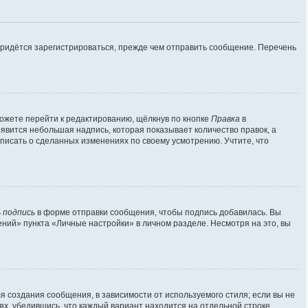
придётся зарегистрироваться, прежде чем отправить сообщение. Перечень
ожете перейти к редактированию, щёлкнув по кнопке
Правка
в
оявится небольшая надпись, которая показывает количество правок, а
аписать о сделанных изменениях по своему усмотрению. Учтите, что
 подпись
в форме отправки сообщения, чтобы подпись добавилась. Вы
ий» пункта «Личные настройки» в личном разделе. Несмотря на это, вы
 создания сообщения, в зависимости от используемого стиля; если вы не
лях, убедившись, что каждый вариант находится на отдельной строке