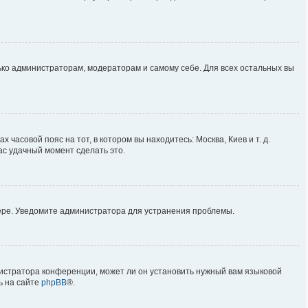
лько администраторам, модераторам и самому себе. Для всех остальных вы
 часовой пояс на тот, в котором вы находитесь: Москва, Киев и т. д.
ас удачный момент сделать это.
вере. Уведомите администратора для устранения проблемы.
нистратора конференции, может ли он установить нужный вам языковой
ь на сайте
phpBB
®.