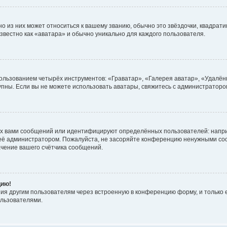
 из них может относиться к вашему званию, обычно это звёздочки, квадратик
звестно как «аватара» и обычно уникально для каждого пользователя.
ользованием четырёх инструментов: «Граватар», «Галерея аватар», «Удалён
ступны. Если вы не можете использовать аватары, свяжитесь с администрато
х вами сообщений или идентифицируют определённых пользователей: напри
 её администратором. Пожалуйста, не засоряйте конференцию ненужными соо
чение вашего счётчика сообщений.
цию!
ия другим пользователям через встроенную в конференцию форму, и только е
льзователями.