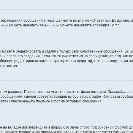
я размещения сообщения в теме щёлкните по кнопке «Ответить». Возможно, 
 «Вы можете начинать темы», «Вы можете добавлять вложения» и т.п.
 можете редактировать и удалять только свои собственные сообщения. Вы м
ни после его создания. Если кто-то уже ответил на сообщение, то под ним п
ообщение редактировал администратор или модератор, хотя они могут сами н
о ответил.
чном разделе. После этого вы можете отметить флажком пункт
Присоединить
 сообщениям, сделав соответствующий выбор в параграфе «Отправка сообщен
лажок
Присоединить подпись
в форме отправки сообщения.
е на вкладке или перейдите в форму
Создать опрос
под основной формой для
ов. Укажите вопрос и как минимум два варианта ответа в соответствующих по