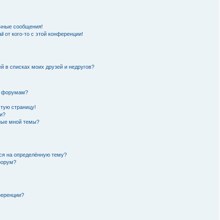
чные сообщения!
l от кого-то с этой конференции!
й в списках моих друзей и недругов?
и форумам?
стую страницу!
и?
нные мной темы?
ься на определённую тему?
форум?
ференции?