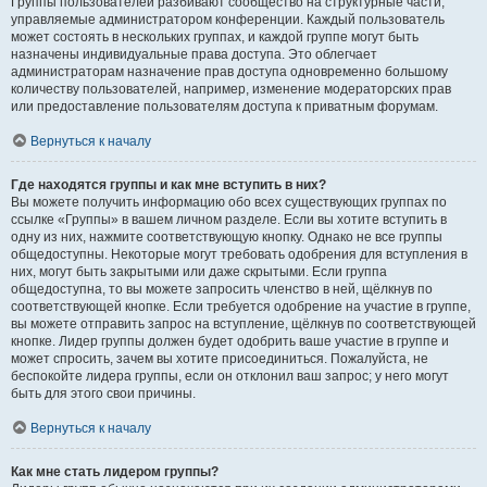
Группы пользователей разбивают сообщество на структурные части,
управляемые администратором конференции. Каждый пользователь
может состоять в нескольких группах, и каждой группе могут быть
назначены индивидуальные права доступа. Это облегчает
администраторам назначение прав доступа одновременно большому
количеству пользователей, например, изменение модераторских прав
или предоставление пользователям доступа к приватным форумам.
Вернуться к началу
Где находятся группы и как мне вступить в них?
Вы можете получить информацию обо всех существующих группах по
ссылке «Группы» в вашем личном разделе. Если вы хотите вступить в
одну из них, нажмите соответствующую кнопку. Однако не все группы
общедоступны. Некоторые могут требовать одобрения для вступления в
них, могут быть закрытыми или даже скрытыми. Если группа
общедоступна, то вы можете запросить членство в ней, щёлкнув по
соответствующей кнопке. Если требуется одобрение на участие в группе,
вы можете отправить запрос на вступление, щёлкнув по соответствующей
кнопке. Лидер группы должен будет одобрить ваше участие в группе и
может спросить, зачем вы хотите присоединиться. Пожалуйста, не
беспокойте лидера группы, если он отклонил ваш запрос; у него могут
быть для этого свои причины.
Вернуться к началу
Как мне стать лидером группы?