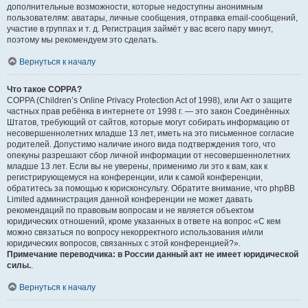
дополнительные возможности, которые недоступны анонимным
пользователям: аватары, личные сообщения, отправка email-сообщений,
участие в группах и т. д. Регистрация займёт у вас всего пару минут,
поэтому мы рекомендуем это сделать.
Вернуться к началу
Что такое COPPA?
COPPA (Children’s Online Privacy Protection Act of 1998), или Акт о защите
частных прав ребёнка в интернете от 1998 г. — это закон Соединённых
Штатов, требующий от сайтов, которые могут собирать информацию от
несовершеннолетних младше 13 лет, иметь на это письменное согласие
родителей. Допустимо наличие иного вида подтверждения того, что
опекуны разрешают сбор личной информации от несовершеннолетних
младше 13 лет. Если вы не уверены, применимо ли это к вам, как к
регистрирующемуся на конференции, или к самой конференции,
обратитесь за помощью к юрисконсульту. Обратите внимание, что phpBB
Limited администрация данной конференции не может давать
рекомендаций по правовым вопросам и не является объектом
юридических отношений, кроме указанных в ответе на вопрос «С кем
можно связаться по вопросу некорректного использования и/или
юридических вопросов, связанных с этой конференцией?».
Примечание переводчика: в России данный акт не имеет юридической
силы.
.
Вернуться к началу