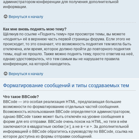
администратором конференции для получения дополнительной
информации.
Вернуться к началу
Как мне вновь поднять мою тему?
Щёлкнув по ссылке «Поднять тему» при просмотре темы, вы можете
«поднять» её в верхнюю часть первой страницы форума. Если этого не
происходит, то это означает, что возможность поднятия тем могла быть
отключена, или время, которое должно пройти до повторного поднятия
темы, ещё не прошло. Также можно поднять тему, просто ответив на неё,
однако удостоверьтесь, что тем самым вы не нарушаете правила
конференции, на которой находитесь.
Вернуться к началу
Форматирование сообщений и типы создаваемых тем
Что такое BBCode?
BBCode — это особая реализация HTML, предлагающая большие
возможности по форматированию отдельных частей сообщения.
Возможность использования BBCode определяется администратором,
однако BBCode также может быть отключён на уровне сообщения в
форме для его отправки. BBCode очень похож на HTML, но теги в нём
заключаются в квадратные скобки [ и ], а не в < и >. За дополнительной
информацией о BBCode обратитесь к руководству по BBCode, ссылка на
которое доступна из формы отправки сообщений.