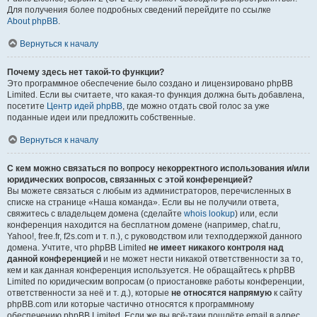
Для получения более подробных сведений перейдите по ссылке
About phpBB
.
Вернуться к началу
Почему здесь нет такой-то функции?
Это программное обеспечение было создано и лицензировано phpBB
Limited. Если вы считаете, что какая-то функция должна быть добавлена,
посетите
Центр идей phpBB
, где можно отдать свой голос за уже
поданные идеи или предложить собственные.
Вернуться к началу
С кем можно связаться по вопросу некорректного использования и/или
юридических вопросов, связанных с этой конференцией?
Вы можете связаться с любым из администраторов, перечисленных в
списке на странице «Наша команда». Если вы не получили ответа,
свяжитесь с владельцем домена (сделайте
whois lookup
) или, если
конференция находится на бесплатном домене (например, chat.ru,
Yahoo!, free.fr, f2s.com и т. п.), с руководством или техподдержкой данного
домена. Учтите, что phpBB Limited
не имеет никакого контроля над
данной конференцией
и не может нести никакой ответственности за то,
кем и как данная конференция используется. Не обращайтесь к phpBB
Limited по юридическим вопросам (о приостановке работы конференции,
ответственности за неё и т. д.), которые
не относятся напрямую
к сайту
phpBB.com или которые частично относятся к программному
обеспечению phpBB Limited. Если же вы всё-таки пошлёте email в адрес