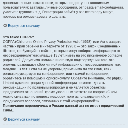
дополнительные возможности, которые недоступны анонимным
пользователям: аватары, личные сообщения, отправка email-сообщений,
участие в группах и т. д. Регистрация займёт у вас всего пару минут,
поэтому мы рекомендуем это сделать.
Вернуться к началу
Что такое COPPA?
COPPA (Children’s Online Privacy Protection Act of 1998), или Акт о защите
частных прав ребёнка в интернете от 1998 г. — это закон Соединённых
Штатов, требующий от сайтов, которые могут собирать информацию от
несовершеннолетних младше 13 лет, иметь на это письменное согласие
родителей. Допустимо наличие иного вида подтверждения того, что
опекуны разрешают сбор личной информации от несовершеннолетних
младше 13 лет. Если вы не уверены, применимо ли это к вам, как к
регистрирующемуся на конференции, или к самой конференции,
обратитесь за помощью к юрисконсульту. Обратите внимание, что phpBB
Limited администрация данной конференции не может давать
рекомендаций по правовым вопросам и не является объектом
юридических отношений, кроме указанных в ответе на вопрос «С кем
можно связаться по вопросу некорректного использования и/или
юридических вопросов, связанных с этой конференцией?».
Примечание переводчика: в России данный акт не имеет юридической
силы.
.
Вернуться к началу