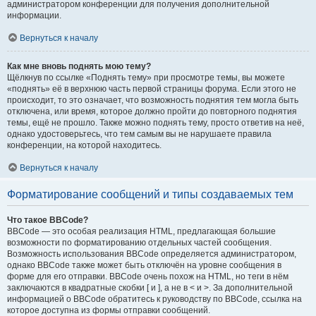
администратором конференции для получения дополнительной
информации.
Вернуться к началу
Как мне вновь поднять мою тему?
Щёлкнув по ссылке «Поднять тему» при просмотре темы, вы можете
«поднять» её в верхнюю часть первой страницы форума. Если этого не
происходит, то это означает, что возможность поднятия тем могла быть
отключена, или время, которое должно пройти до повторного поднятия
темы, ещё не прошло. Также можно поднять тему, просто ответив на неё,
однако удостоверьтесь, что тем самым вы не нарушаете правила
конференции, на которой находитесь.
Вернуться к началу
Форматирование сообщений и типы создаваемых тем
Что такое BBCode?
BBCode — это особая реализация HTML, предлагающая большие
возможности по форматированию отдельных частей сообщения.
Возможность использования BBCode определяется администратором,
однако BBCode также может быть отключён на уровне сообщения в
форме для его отправки. BBCode очень похож на HTML, но теги в нём
заключаются в квадратные скобки [ и ], а не в < и >. За дополнительной
информацией о BBCode обратитесь к руководству по BBCode, ссылка на
которое доступна из формы отправки сообщений.