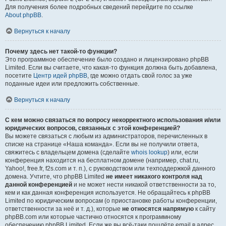
Для получения более подробных сведений перейдите по ссылке
About phpBB
.
Вернуться к началу
Почему здесь нет такой-то функции?
Это программное обеспечение было создано и лицензировано phpBB
Limited. Если вы считаете, что какая-то функция должна быть добавлена,
посетите
Центр идей phpBB
, где можно отдать свой голос за уже
поданные идеи или предложить собственные.
Вернуться к началу
С кем можно связаться по вопросу некорректного использования и/или
юридических вопросов, связанных с этой конференцией?
Вы можете связаться с любым из администраторов, перечисленных в
списке на странице «Наша команда». Если вы не получили ответа,
свяжитесь с владельцем домена (сделайте
whois lookup
) или, если
конференция находится на бесплатном домене (например, chat.ru,
Yahoo!, free.fr, f2s.com и т. п.), с руководством или техподдержкой данного
домена. Учтите, что phpBB Limited
не имеет никакого контроля над
данной конференцией
и не может нести никакой ответственности за то,
кем и как данная конференция используется. Не обращайтесь к phpBB
Limited по юридическим вопросам (о приостановке работы конференции,
ответственности за неё и т. д.), которые
не относятся напрямую
к сайту
phpBB.com или которые частично относятся к программному
обеспечению phpBB Limited. Если же вы всё-таки пошлёте email в адрес