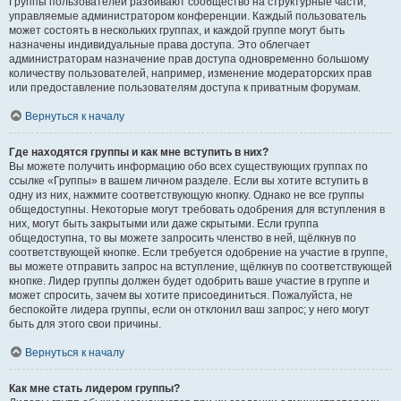
Группы пользователей разбивают сообщество на структурные части,
управляемые администратором конференции. Каждый пользователь
может состоять в нескольких группах, и каждой группе могут быть
назначены индивидуальные права доступа. Это облегчает
администраторам назначение прав доступа одновременно большому
количеству пользователей, например, изменение модераторских прав
или предоставление пользователям доступа к приватным форумам.
Вернуться к началу
Где находятся группы и как мне вступить в них?
Вы можете получить информацию обо всех существующих группах по
ссылке «Группы» в вашем личном разделе. Если вы хотите вступить в
одну из них, нажмите соответствующую кнопку. Однако не все группы
общедоступны. Некоторые могут требовать одобрения для вступления в
них, могут быть закрытыми или даже скрытыми. Если группа
общедоступна, то вы можете запросить членство в ней, щёлкнув по
соответствующей кнопке. Если требуется одобрение на участие в группе,
вы можете отправить запрос на вступление, щёлкнув по соответствующей
кнопке. Лидер группы должен будет одобрить ваше участие в группе и
может спросить, зачем вы хотите присоединиться. Пожалуйста, не
беспокойте лидера группы, если он отклонил ваш запрос; у него могут
быть для этого свои причины.
Вернуться к началу
Как мне стать лидером группы?