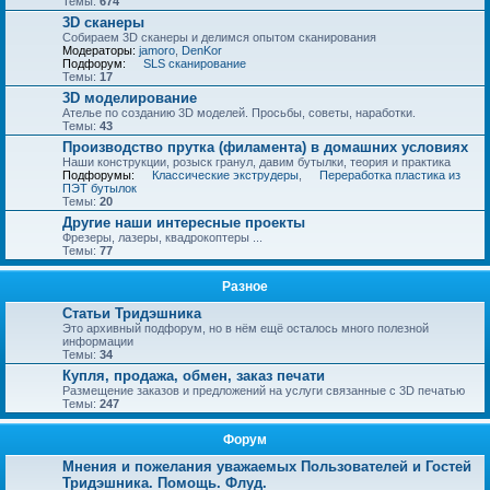
Темы:
674
3D сканеры
Собираем 3D сканеры и делимся опытом сканирования
Модераторы:
jamoro
,
DenKor
Подфорум:
SLS сканирование
Темы:
17
3D моделирование
Ателье по созданию 3D моделей. Просьбы, советы, наработки.
Темы:
43
Производство прутка (филамента) в домашних условиях
Наши конструкции, розыск гранул, давим бутылки, теория и практика
Подфорумы:
Классические экструдеры
,
Переработка пластика из
ПЭТ бутылок
Темы:
20
Другие наши интересные проекты
Фрезеры, лазеры, квадрокоптеры ...
Темы:
77
Разное
Статьи Тридэшника
Это архивный подфорум, но в нём ещё осталось много полезной
информации
Темы:
34
Купля, продажа, обмен, заказ печати
Размещение заказов и предложений на услуги связанные с 3D печатью
Темы:
247
Форум
Мнения и пожелания уважаемых Пользователей и Гостей
Тридэшника. Помощь. Флуд.