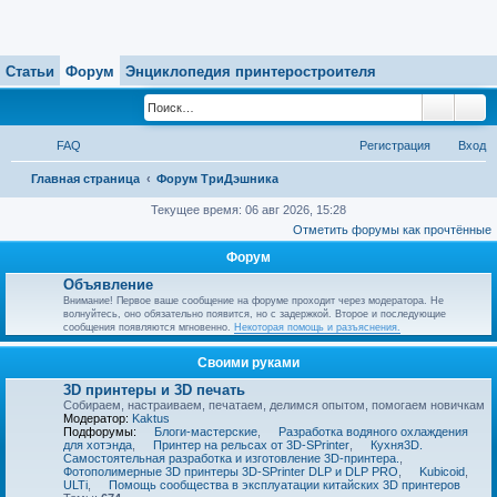
Статьи
Форум
Энциклопедия принтеростроителя
Поиск
Ра
FAQ
Регистрация
Вход
П
Главная страница
Форум ТриДэшника
о
Текущее время: 06 авг 2026, 15:28
Отметить форумы как прочтённые
и
Форум
с
Объявление
к
Внимание! Первое ваше сообщение на форуме проходит через модератора. Не
волнуйтесь, оно обязательно появится, но с задержкой. Второе и последующие
сообщения появляются мгновенно.
Некоторая помощь и разъяснения.
Своими руками
3D принтеры и 3D печать
Собираем, настраиваем, печатаем, делимся опытом, помогаем новичкам
Модератор:
Kaktus
Подфорумы:
Блоги-мастерские
,
Разработка водяного охлаждения
для хотэнда
,
Принтер на рельсах от 3D-SPrinter
,
Кухня3D.
Самостоятельная разработка и изготовление 3D-принтера.
,
Фотополимерные 3D принтеры 3D-SPrinter DLP и DLP PRO
,
Kubicoid
,
ULTi
,
Помощь сообщества в эксплуатации китайских 3D принтеров