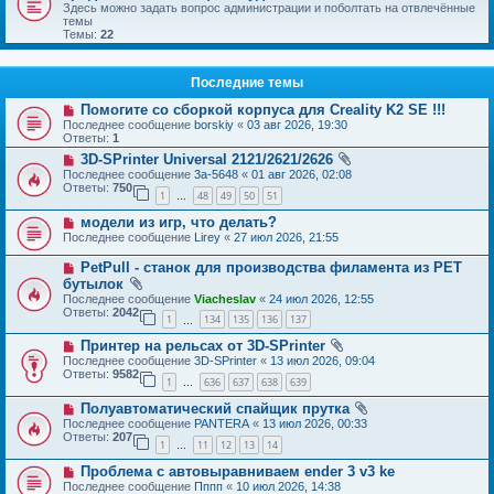
Здесь можно задать вопрос администрации и поболтать на отвлечённые
темы
Темы:
22
Последние темы
Помогите со сборкой корпуса для Creality K2 SE !!!
Последнее сообщение
borskiy
«
03 авг 2026, 19:30
Ответы:
1
3D-SPrinter Universal 2121/2621/2626
Последнее сообщение
3a-5648
«
01 авг 2026, 02:08
Ответы:
750
1
48
49
50
51
…
модели из игр, что делать?
Последнее сообщение
Lirey
«
27 июл 2026, 21:55
PetPull - cтанок для производства филамента из PET
бутылок
Последнее сообщение
Viacheslav
«
24 июл 2026, 12:55
Ответы:
2042
1
134
135
136
137
…
Принтер на рельсах от 3D-SPrinter
Последнее сообщение
3D-SPrinter
«
13 июл 2026, 09:04
Ответы:
9582
1
636
637
638
639
…
Полуавтоматический спайщик прутка
Последнее сообщение
PANTERA
«
13 июл 2026, 00:33
Ответы:
207
1
11
12
13
14
…
Проблема с автовыравниваем ender 3 v3 ke
Последнее сообщение
Пппп
«
10 июл 2026, 14:38