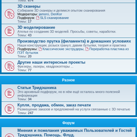
Темы:
674
3D сканеры
Собираем 3D сканеры и делимся опытом сканирования
Модераторы:
jamoro
,
DenKor
Подфорум:
SLS сканирование
Темы:
17
3D моделирование
Ателье по созданию 3D моделей. Просьбы, советы, наработки.
Темы:
43
Производство прутка (филамента) в домашних условиях
Наши конструкции, розыск гранул, давим бутылки, теория и практика
Подфорумы:
Классические экструдеры
,
Переработка пластика из
ПЭТ бутылок
Темы:
20
Другие наши интересные проекты
Фрезеры, лазеры, квадрокоптеры ...
Темы:
77
Разное
Статьи Тридэшника
Это архивный подфорум, но в нём ещё осталось много полезной
информации
Темы:
34
Купля, продажа, обмен, заказ печати
Размещение заказов и предложений на услуги связанные с 3D печатью
Темы:
247
Форум
Мнения и пожелания уважаемых Пользователей и Гостей
Тридэшника. Помощь. Флуд.