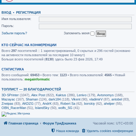
ВХОД
•
РЕГИСТРАЦИЯ
Имя пользователя:
Пароль:
Забыли пароль?
Запомнить меня
КТО СЕЙЧАС НА КОНФЕРЕНЦИИ
Всего
297
посетителей :: 1 зарегистрированный, 0 скрытых и 296 гостей (основано
на активности пользователей за последние 10 минут)
Больше всего посетителей (
8130
) здесь было 23 фев 2026, 17:49
СТАТИСТИКА
Всего сообщений:
69453
• Всего тем:
1123
• Всего пользователей:
4565
• Новый
пользователь:
megainformatic
ТОПЛИСТ — 20 БЛАГОДАРНОСТЕЙ
3D-SPrinter
(1047),
Alex Post
(822),
Kaktus
(286),
Lenivo
(179),
Avtonomys
(168),
Mazayac
(167),
Shaman
(124),
dark184
(118),
Vikent
(90),
vladimirV
(87),
antobel
(83),
Zneipas
(83),
AKDZG
(77),
AndrK
(63),
Robert Sa
(62),
borskiy
(62),
ahelper
(55),
OBN_RacerMan
(51),
IslandSky
(50),
wolfs_SG
(41)
Главная страница
Форум ТриДэшника
Часовой пояс:
UTC+03:00
Наша команда
Удалить cookies конференции