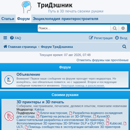
Статьи
Форум
Энциклопедия принтеростроителя
Поиск
Ра
FAQ
Регистрация
Вход
П
Главная страница
Форум ТриДэшника
о
Текущее время: 07 авг 2026, 07:48
Отметить форумы как прочтённые
и
Форум
с
Объявление
к
Внимание! Первое ваше сообщение на форуме проходит через модератора. Не
волнуйтесь, оно обязательно появится, но с задержкой. Второе и последующие
сообщения появляются мгновенно.
Некоторая помощь и разъяснения.
Своими руками
3D принтеры и 3D печать
Собираем, настраиваем, печатаем, делимся опытом, помогаем новичкам
Модератор:
Kaktus
Подфорумы:
Блоги-мастерские
,
Разработка водяного охлаждения
для хотэнда
,
Принтер на рельсах от 3D-SPrinter
,
Кухня3D.
Самостоятельная разработка и изготовление 3D-принтера.
,
Фотополимерные 3D принтеры 3D-SPrinter DLP и DLP PRO
,
Kubicoid
,
ULTi
,
Помощь сообщества в эксплуатации китайских 3D принтеров