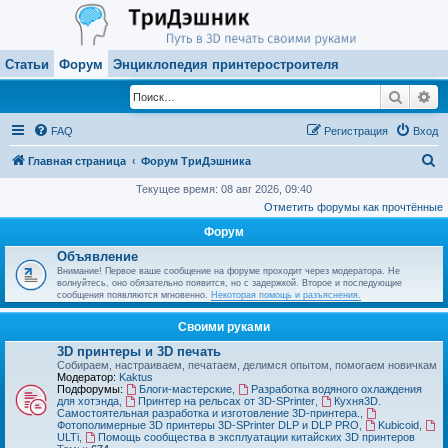
Статьи
Форум
Энциклопедия принтеростроителя
Поиск
Ра
FAQ
Регистрация
Вход
П
Главная страница
Форум ТриДэшника
о
Текущее время: 08 авг 2026, 09:40
Отметить форумы как прочтённые
и
Форум
с
Объявление
к
Внимание! Первое ваше сообщение на форуме проходит через модератора. Не
волнуйтесь, оно обязательно появится, но с задержкой. Второе и последующие
сообщения появляются мгновенно.
Некоторая помощь и разъяснения.
Своими руками
3D принтеры и 3D печать
Собираем, настраиваем, печатаем, делимся опытом, помогаем новичкам
Модератор:
Kaktus
Подфорумы:
Блоги-мастерские
,
Разработка водяного охлаждения
для хотэнда
,
Принтер на рельсах от 3D-SPrinter
,
Кухня3D.
Самостоятельная разработка и изготовление 3D-принтера.
,
Фотополимерные 3D принтеры 3D-SPrinter DLP и DLP PRO
,
Kubicoid
,
ULTi
,
Помощь сообщества в эксплуатации китайских 3D принтеров