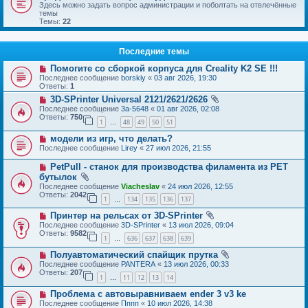
Здесь можно задать вопрос администрации и поболтать на отвлечённые
темы
Темы:
22
Последние темы
Помогите со сборкой корпуса для Creality K2 SE !!!
Последнее сообщение
borskiy
«
03 авг 2026, 19:30
Ответы:
1
3D-SPrinter Universal 2121/2621/2626
Последнее сообщение
3a-5648
«
01 авг 2026, 02:08
Ответы:
750
1
48
49
50
51
…
модели из игр, что делать?
Последнее сообщение
Lirey
«
27 июл 2026, 21:55
PetPull - cтанок для производства филамента из PET
бутылок
Последнее сообщение
Viacheslav
«
24 июл 2026, 12:55
Ответы:
2042
1
134
135
136
137
…
Принтер на рельсах от 3D-SPrinter
Последнее сообщение
3D-SPrinter
«
13 июл 2026, 09:04
Ответы:
9582
1
636
637
638
639
…
Полуавтоматический спайщик прутка
Последнее сообщение
PANTERA
«
13 июл 2026, 00:33
Ответы:
207
1
11
12
13
14
…
Проблема с автовыравниваем ender 3 v3 ke
Последнее сообщение
Пппп
«
10 июл 2026, 14:38