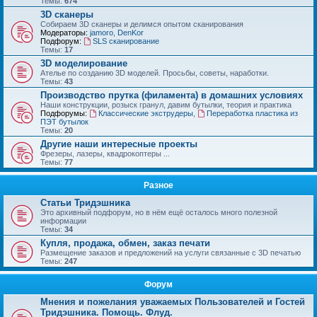
Темы:
674
3D сканеры
Собираем 3D сканеры и делимся опытом сканирования
Модераторы:
jamoro
,
DenKor
Подфорум:
SLS сканирование
Темы:
17
3D моделирование
Ателье по созданию 3D моделей. Просьбы, советы, наработки.
Темы:
43
Производство прутка (филамента) в домашних условиях
Наши конструкции, розыск гранул, давим бутылки, теория и практика
Подфорумы:
Классические экструдеры
,
Переработка пластика из
ПЭТ бутылок
Темы:
20
Другие наши интересные проекты
Фрезеры, лазеры, квадрокоптеры ...
Темы:
77
Разное
Статьи Тридэшника
Это архивный подфорум, но в нём ещё осталось много полезной
информации
Темы:
34
Купля, продажа, обмен, заказ печати
Размещение заказов и предложений на услуги связанные с 3D печатью
Темы:
247
Форум
Мнения и пожелания уважаемых Пользователей и Гостей
Тридэшника. Помощь. Флуд.