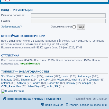
ВХОД
•
РЕГИСТРАЦИЯ
Имя пользователя:
Пароль:
Забыли пароль?
Запомнить меня
КТО СЕЙЧАС НА КОНФЕРЕНЦИИ
Всего
1052
посетителя :: 1 зарегистрированный, 0 скрытых и 1051 гость (основано
на активности пользователей за последние 10 минут)
Больше всего посетителей (
8130
) здесь было 23 фев 2026, 17:49
СТАТИСТИКА
Всего сообщений:
69453
• Всего тем:
1123
• Всего пользователей:
4565
• Новый
пользователь:
megainformatic
ТОПЛИСТ — 20 БЛАГОДАРНОСТЕЙ
3D-SPrinter
(1047),
Alex Post
(822),
Kaktus
(286),
Lenivo
(179),
Avtonomys
(168),
Mazayac
(167),
Shaman
(124),
dark184
(118),
Vikent
(90),
vladimirV
(87),
Zneipas
(83),
antobel
(83),
AKDZG
(77),
AndrK
(63),
Robert Sa
(62),
borskiy
(62),
ahelper
(55),
OBN_RacerMan
(51),
IslandSky
(50),
wolfs_SG
(41)
Главная страница
Форум ТриДэшника
Часовой пояс:
UTC+03:00
Наша команда
Удалить cookies конференции