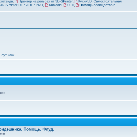
 хотэнда
,
Принтер на рельсах от 3D-SPrinter
,
Кухня3D. Самостоятельная
3D-SPrinter DLP и DLP PRO
,
Kubicoid
,
ULTi
,
Помощь сообщества в
Т бутылок
ции
Тридэшника. Помощь. Флуд.
емы