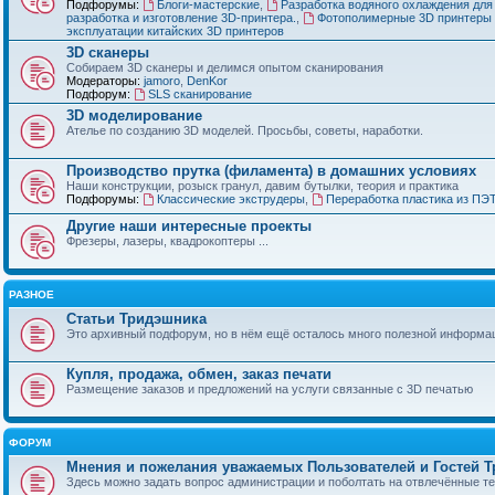
Подфорумы:
Блоги-мастерские
,
Разработка водяного охлаждения для
разработка и изготовление 3D-принтера.
,
Фотополимерные 3D принтеры 
эксплуатации китайских 3D принтеров
3D сканеры
Собираем 3D сканеры и делимся опытом сканирования
Модераторы:
jamoro
,
DenKor
Подфорум:
SLS сканирование
3D моделирование
Ателье по созданию 3D моделей. Просьбы, советы, наработки.
Производство прутка (филамента) в домашних условиях
Наши конструкции, розыск гранул, давим бутылки, теория и практика
Подфорумы:
Классические экструдеры
,
Переработка пластика из ПЭ
Другие наши интересные проекты
Фрезеры, лазеры, квадрокоптеры ...
РАЗНОЕ
Статьи Тридэшника
Это архивный подфорум, но в нём ещё осталось много полезной информа
Купля, продажа, обмен, заказ печати
Размещение заказов и предложений на услуги связанные с 3D печатью
ФОРУМ
Мнения и пожелания уважаемых Пользователей и Гостей 
Здесь можно задать вопрос администрации и поболтать на отвлечённые т