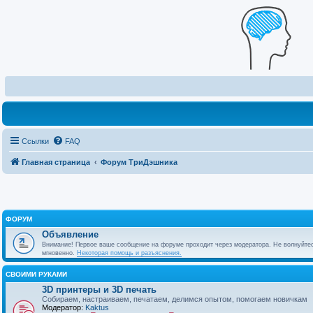
Ссылки
FAQ
Главная страница
Форум ТриДэшника
ФОРУМ
Объявление
Внимание! Первое ваше сообщение на форуме проходит через модератора. Не волнуйтес
мгновенно.
Некоторая помощь и разъяснения.
СВОИМИ РУКАМИ
3D принтеры и 3D печать
Собираем, настраиваем, печатаем, делимся опытом, помогаем новичкам
Модератор:
Kaktus