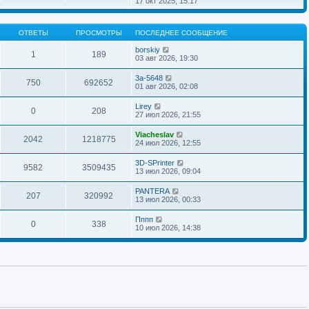
17 окт 2025, 15:17
н
о
д
о
р
и
б
н
с
е
ю
щ
е
л
й
е
м
ОТВЕТЫ
ПРОСМОТРЫ
ПОСЛЕДНЕЕ СООБЩЕНИЕ
е
т
н
у
д
и
и
с
borskiy
н
к
1
189
ю
о
03 авг 2026, 19:30
е
п
о
м
о
б
у
с
3a-5648
щ
750
692652
с
л
01 авг 2026, 02:08
е
о
е
н
о
д
Lirey
и
б
н
0
208
27 июл 2026, 21:55
ю
щ
е
е
м
н
у
Viacheslav
2042
1218775
и
с
24 июл 2026, 12:55
ю
о
о
3D-SPrinter
б
9582
3509435
13 июл 2026, 09:04
щ
е
н
PANTERA
207
320992
и
13 июл 2026, 00:33
ю
Пппп
0
338
10 июл 2026, 14:38