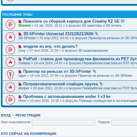
ПОСЛЕДНИЕ ТЕМЫ
Помогите со сборкой корпуса для Creality K2 SE !!!
Shomni
» 01 авг 2026, 18:11 » в форуме
3D принтеры и 3D печать
3D-SPrinter Universal 2121/2621/2626
3D-SPrinter
» 31 мар 2022, 04:42 » в форуме
Принтер на рельсах от 3D-SPri
модели из игр, что делать?
Lirey
» 27 июл 2026, 21:55 » в форуме
3D моделирование
PetPull - cтанок для производства филамента из PET бу
Zneipas
» 20 ноя 2019, 14:41 » в форуме
Переработка пластика из ПЭТ бут
Принтер на рельсах от 3D-SPrinter
oigen
» 19 ноя 2015, 07:48 » в форуме
Принтер на рельсах от 3D-SPrinter
Полуавтоматический спайщик прутка
ahelper
» 20 фев 2021, 23:30 » в форуме
Переработка пластика из ПЭТ бут
Проблема с автовыравниваем ender 3 v3 ke
Пппп
» 10 июл 2026, 14:38 » в форуме
Помощь сообщества в эксплуатации
ВХОД
•
РЕГИСТРАЦИЯ
Имя пользователя:
Пароль:
КТО СЕЙЧАС НА КОНФЕРЕНЦИИ