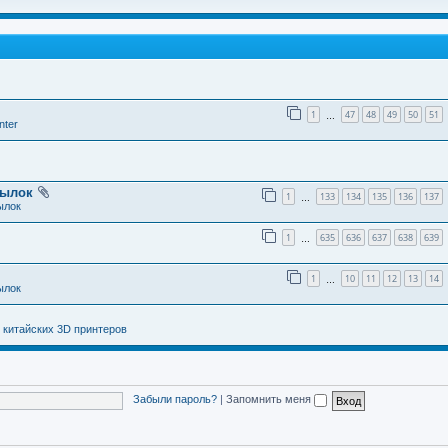
1
47
48
49
50
51
…
nter
тылок
1
133
134
135
136
137
…
ылок
1
635
636
637
638
639
…
1
10
11
12
13
14
…
ылок
 китайских 3D принтеров
Забыли пароль?
|
Запомнить меня