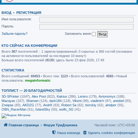
ВХОД
•
РЕГИСТРАЦИЯ
Имя пользователя:
Пароль:
Забыли пароль?
Запомнить меня
КТО СЕЙЧАС НА КОНФЕРЕНЦИИ
Всего
367
посетителей :: 1 зарегистрированный, 0 скрытых и 366 гостей (основано
на активности пользователей за последние 10 минут)
Больше всего посетителей (
8130
) здесь было 23 фев 2026, 17:49
СТАТИСТИКА
Всего сообщений:
69453
• Всего тем:
1123
• Всего пользователей:
4565
• Новый
пользователь:
megainformatic
ТОПЛИСТ — 20 БЛАГОДАРНОСТЕЙ
3D-SPrinter
(1047),
Alex Post
(822),
Kaktus
(286),
Lenivo
(179),
Avtonomys
(168),
Mazayac
(167),
Shaman
(124),
dark184
(118),
Vikent
(90),
vladimirV
(87),
antobel
(83),
Zneipas
(83),
AKDZG
(77),
AndrK
(63),
Robert Sa
(62),
borskiy
(62),
ahelper
(55),
OBN_RacerMan
(51),
IslandSky
(50),
wolfs_SG
(41)
Главная страница
Форум ТриДэшника
Часовой пояс:
UTC+03:00
Наша команда
Удалить cookies конференции