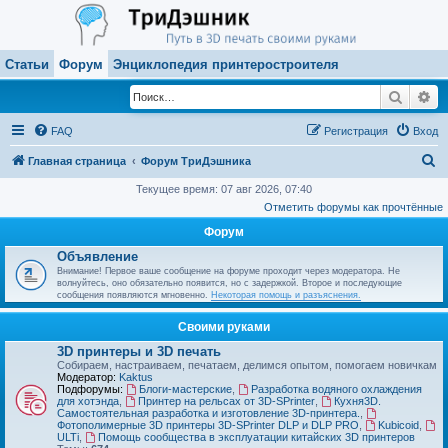
Статьи
Форум
Энциклопедия принтеростроителя
Поиск
Ра
FAQ
Регистрация
Вход
П
Главная страница
Форум ТриДэшника
о
Текущее время: 07 авг 2026, 07:40
Отметить форумы как прочтённые
и
Форум
с
Объявление
к
Внимание! Первое ваше сообщение на форуме проходит через модератора. Не
волнуйтесь, оно обязательно появится, но с задержкой. Второе и последующие
сообщения появляются мгновенно.
Некоторая помощь и разъяснения.
Своими руками
3D принтеры и 3D печать
Собираем, настраиваем, печатаем, делимся опытом, помогаем новичкам
Модератор:
Kaktus
Подфорумы:
Блоги-мастерские
,
Разработка водяного охлаждения
для хотэнда
,
Принтер на рельсах от 3D-SPrinter
,
Кухня3D.
Самостоятельная разработка и изготовление 3D-принтера.
,
Фотополимерные 3D принтеры 3D-SPrinter DLP и DLP PRO
,
Kubicoid
,
ULTi
,
Помощь сообщества в эксплуатации китайских 3D принтеров