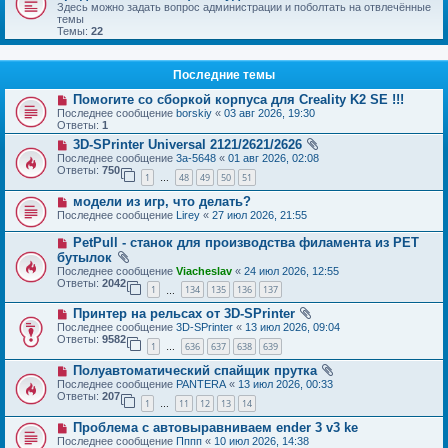
Здесь можно задать вопрос администрации и поболтать на отвлечённые
темы
Темы:
22
Последние темы
Помогите со сборкой корпуса для Creality K2 SE !!!
Последнее сообщение
borskiy
«
03 авг 2026, 19:30
Ответы:
1
3D-SPrinter Universal 2121/2621/2626
Последнее сообщение
3a-5648
«
01 авг 2026, 02:08
Ответы:
750
1
48
49
50
51
…
модели из игр, что делать?
Последнее сообщение
Lirey
«
27 июл 2026, 21:55
PetPull - cтанок для производства филамента из PET
бутылок
Последнее сообщение
Viacheslav
«
24 июл 2026, 12:55
Ответы:
2042
1
134
135
136
137
…
Принтер на рельсах от 3D-SPrinter
Последнее сообщение
3D-SPrinter
«
13 июл 2026, 09:04
Ответы:
9582
1
636
637
638
639
…
Полуавтоматический спайщик прутка
Последнее сообщение
PANTERA
«
13 июл 2026, 00:33
Ответы:
207
1
11
12
13
14
…
Проблема с автовыравниваем ender 3 v3 ke
Последнее сообщение
Пппп
«
10 июл 2026, 14:38