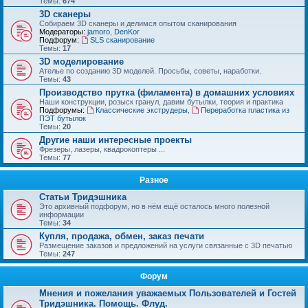
Темы:
674
3D сканеры
Собираем 3D сканеры и делимся опытом сканирования
Модераторы:
jamoro
,
DenKor
Подфорум:
SLS сканирование
Темы:
17
3D моделирование
Ателье по созданию 3D моделей. Просьбы, советы, наработки.
Темы:
43
Производство прутка (филамента) в домашних условиях
Наши конструкции, розыск гранул, давим бутылки, теория и практика
Подфорумы:
Классические экструдеры
,
Переработка пластика из
ПЭТ бутылок
Темы:
20
Другие наши интересные проекты
Фрезеры, лазеры, квадрокоптеры ...
Темы:
77
Разное
Статьи Тридэшника
Это архивный подфорум, но в нём ещё осталось много полезной
информации
Темы:
34
Купля, продажа, обмен, заказ печати
Размещение заказов и предложений на услуги связанные с 3D печатью
Темы:
247
Форум
Мнения и пожелания уважаемых Пользователей и Гостей
Тридэшника. Помощь. Флуд.