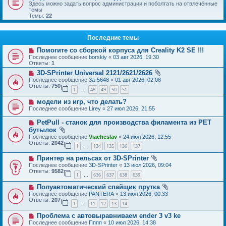
Здесь можно задать вопрос администрации и поболтать на отвлечённые
темы
Темы:
22
Последние темы
Помогите со сборкой корпуса для Creality K2 SE !!!
Последнее сообщение
borskiy
«
03 авг 2026, 19:30
Ответы:
1
3D-SPrinter Universal 2121/2621/2626
Последнее сообщение
3a-5648
«
01 авг 2026, 02:08
Ответы:
750
1
48
49
50
51
…
модели из игр, что делать?
Последнее сообщение
Lirey
«
27 июл 2026, 21:55
PetPull - cтанок для производства филамента из PET
бутылок
Последнее сообщение
Viacheslav
«
24 июл 2026, 12:55
Ответы:
2042
1
134
135
136
137
…
Принтер на рельсах от 3D-SPrinter
Последнее сообщение
3D-SPrinter
«
13 июл 2026, 09:04
Ответы:
9582
1
636
637
638
639
…
Полуавтоматический спайщик прутка
Последнее сообщение
PANTERA
«
13 июл 2026, 00:33
Ответы:
207
1
11
12
13
14
…
Проблема с автовыравниваем ender 3 v3 ke
Последнее сообщение
Пппп
«
10 июл 2026, 14:38