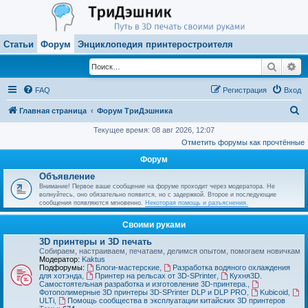
Статьи
Форум
Энциклопедия принтеростроителя
Поиск
Ра
FAQ
Регистрация
Вход
П
Главная страница
Форум ТриДэшника
о
Текущее время: 08 авг 2026, 12:07
Отметить форумы как прочтённые
и
Форум
с
Объявление
к
Внимание! Первое ваше сообщение на форуме проходит через модератора. Не
волнуйтесь, оно обязательно появится, но с задержкой. Второе и последующие
сообщения появляются мгновенно.
Некоторая помощь и разъяснения.
Своими руками
3D принтеры и 3D печать
Собираем, настраиваем, печатаем, делимся опытом, помогаем новичкам
Модератор:
Kaktus
Подфорумы:
Блоги-мастерские
,
Разработка водяного охлаждения
для хотэнда
,
Принтер на рельсах от 3D-SPrinter
,
Кухня3D.
Самостоятельная разработка и изготовление 3D-принтера.
,
Фотополимерные 3D принтеры 3D-SPrinter DLP и DLP PRO
,
Kubicoid
,
ULTi
,
Помощь сообщества в эксплуатации китайских 3D принтеров