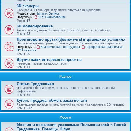
Темы:
674
3D сканеры
Собираем 3D сканеры и делимся опытом сканирования
Модераторы:
jamoro
,
DenKor
Подфорум:
SLS сканирование
Темы:
17
3D моделирование
Ателье по созданию 3D моделей. Просьбы, советы, наработки.
Темы:
43
Производство прутка (филамента) в домашних условиях
Наши конструкции, розыск гранул, давим бутылки, теория и практика
Подфорумы:
Классические экструдеры
,
Переработка пластика из
ПЭТ бутылок
Темы:
20
Другие наши интересные проекты
Фрезеры, лазеры, квадрокоптеры ...
Темы:
77
Разное
Статьи Тридэшника
Это архивный подфорум, но в нём ещё осталось много полезной
информации
Темы:
34
Купля, продажа, обмен, заказ печати
Размещение заказов и предложений на услуги связанные с 3D печатью
Темы:
247
Форум
Мнения и пожелания уважаемых Пользователей и Гостей
Тридэшника. Помощь. Флуд.