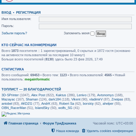
ВХОД
•
РЕГИСТРАЦИЯ
Имя пользователя:
Пароль:
Забыли пароль?
Запомнить меня
КТО СЕЙЧАС НА КОНФЕРЕНЦИИ
Всего
1873
посетителя :: 1 зарегистрированный, 0 скрытых и 1872 гостя (основано
на активности пользователей за последние 10 минут)
Больше всего посетителей (
8130
) здесь было 23 фев 2026, 17:49
СТАТИСТИКА
Всего сообщений:
69453
• Всего тем:
1123
• Всего пользователей:
4565
• Новый
пользователь:
megainformatic
ТОПЛИСТ — 20 БЛАГОДАРНОСТЕЙ
3D-SPrinter
(1047),
Alex Post
(822),
Kaktus
(286),
Lenivo
(179),
Avtonomys
(168),
Mazayac
(167),
Shaman
(124),
dark184
(118),
Vikent
(90),
vladimirV
(87),
Zneipas
(83),
antobel
(83),
AKDZG
(77),
AndrK
(63),
Robert Sa
(62),
borskiy
(62),
ahelper
(55),
OBN_RacerMan
(51),
IslandSky
(50),
wolfs_SG
(41)
Главная страница
Форум ТриДэшника
Часовой пояс:
UTC+03:00
Наша команда
Удалить cookies конференции