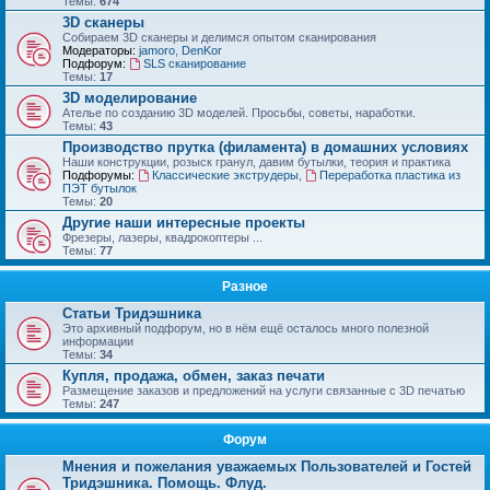
Темы:
674
3D сканеры
Собираем 3D сканеры и делимся опытом сканирования
Модераторы:
jamoro
,
DenKor
Подфорум:
SLS сканирование
Темы:
17
3D моделирование
Ателье по созданию 3D моделей. Просьбы, советы, наработки.
Темы:
43
Производство прутка (филамента) в домашних условиях
Наши конструкции, розыск гранул, давим бутылки, теория и практика
Подфорумы:
Классические экструдеры
,
Переработка пластика из
ПЭТ бутылок
Темы:
20
Другие наши интересные проекты
Фрезеры, лазеры, квадрокоптеры ...
Темы:
77
Разное
Статьи Тридэшника
Это архивный подфорум, но в нём ещё осталось много полезной
информации
Темы:
34
Купля, продажа, обмен, заказ печати
Размещение заказов и предложений на услуги связанные с 3D печатью
Темы:
247
Форум
Мнения и пожелания уважаемых Пользователей и Гостей
Тридэшника. Помощь. Флуд.