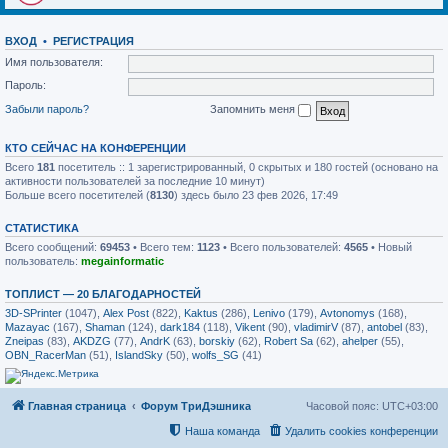
ВХОД
•
РЕГИСТРАЦИЯ
Имя пользователя:
Пароль:
Забыли пароль?
Запомнить меня
КТО СЕЙЧАС НА КОНФЕРЕНЦИИ
Всего
181
посетитель :: 1 зарегистрированный, 0 скрытых и 180 гостей (основано на
активности пользователей за последние 10 минут)
Больше всего посетителей (
8130
) здесь было 23 фев 2026, 17:49
СТАТИСТИКА
Всего сообщений:
69453
• Всего тем:
1123
• Всего пользователей:
4565
• Новый
пользователь:
megainformatic
ТОПЛИСТ — 20 БЛАГОДАРНОСТЕЙ
3D-SPrinter
(1047),
Alex Post
(822),
Kaktus
(286),
Lenivo
(179),
Avtonomys
(168),
Mazayac
(167),
Shaman
(124),
dark184
(118),
Vikent
(90),
vladimirV
(87),
antobel
(83),
Zneipas
(83),
AKDZG
(77),
AndrK
(63),
borskiy
(62),
Robert Sa
(62),
ahelper
(55),
OBN_RacerMan
(51),
IslandSky
(50),
wolfs_SG
(41)
Главная страница
Форум ТриДэшника
Часовой пояс:
UTC+03:00
Наша команда
Удалить cookies конференции