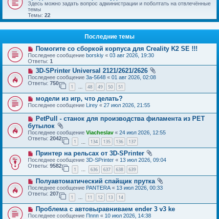
Здесь можно задать вопрос администрации и поболтать на отвлечённые
темы
Темы:
22
Последние темы
Помогите со сборкой корпуса для Creality K2 SE !!!
Последнее сообщение
borskiy
«
03 авг 2026, 19:30
Ответы:
1
3D-SPrinter Universal 2121/2621/2626
Последнее сообщение
3a-5648
«
01 авг 2026, 02:08
Ответы:
750
1
48
49
50
51
…
модели из игр, что делать?
Последнее сообщение
Lirey
«
27 июл 2026, 21:55
PetPull - cтанок для производства филамента из PET
бутылок
Последнее сообщение
Viacheslav
«
24 июл 2026, 12:55
Ответы:
2042
1
134
135
136
137
…
Принтер на рельсах от 3D-SPrinter
Последнее сообщение
3D-SPrinter
«
13 июл 2026, 09:04
Ответы:
9582
1
636
637
638
639
…
Полуавтоматический спайщик прутка
Последнее сообщение
PANTERA
«
13 июл 2026, 00:33
Ответы:
207
1
11
12
13
14
…
Проблема с автовыравниваем ender 3 v3 ke
Последнее сообщение
Пппп
«
10 июл 2026, 14:38