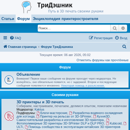
Статьи
Форум
Энциклопедия принтеростроителя
Поиск
Ра
FAQ
Регистрация
Вход
П
Главная страница
Форум ТриДэшника
о
Текущее время: 06 авг 2026, 05:02
Отметить форумы как прочтённые
и
Форум
с
Объявление
к
Внимание! Первое ваше сообщение на форуме проходит через модератора. Не
волнуйтесь, оно обязательно появится, но с задержкой. Второе и последующие
сообщения появляются мгновенно.
Некоторая помощь и разъяснения.
Своими руками
3D принтеры и 3D печать
Собираем, настраиваем, печатаем, делимся опытом, помогаем новичкам
Модератор:
Kaktus
Подфорумы:
Блоги-мастерские
,
Разработка водяного охлаждения
для хотэнда
,
Принтер на рельсах от 3D-SPrinter
,
Кухня3D.
Самостоятельная разработка и изготовление 3D-принтера.
,
Фотополимерные 3D принтеры 3D-SPrinter DLP и DLP PRO
,
Kubicoid
,
ULTi
,
Помощь сообщества в эксплуатации китайских 3D принтеров