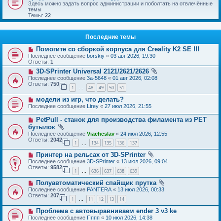
Здесь можно задать вопрос администрации и поболтать на отвлечённые
темы
Темы:
22
Последние темы
Помогите со сборкой корпуса для Creality K2 SE !!!
Последнее сообщение
borskiy
«
03 авг 2026, 19:30
Ответы:
1
3D-SPrinter Universal 2121/2621/2626
Последнее сообщение
3a-5648
«
01 авг 2026, 02:08
Ответы:
750
1
48
49
50
51
…
модели из игр, что делать?
Последнее сообщение
Lirey
«
27 июл 2026, 21:55
PetPull - cтанок для производства филамента из PET
бутылок
Последнее сообщение
Viacheslav
«
24 июл 2026, 12:55
Ответы:
2042
1
134
135
136
137
…
Принтер на рельсах от 3D-SPrinter
Последнее сообщение
3D-SPrinter
«
13 июл 2026, 09:04
Ответы:
9582
1
636
637
638
639
…
Полуавтоматический спайщик прутка
Последнее сообщение
PANTERA
«
13 июл 2026, 00:33
Ответы:
207
1
11
12
13
14
…
Проблема с автовыравниваем ender 3 v3 ke
Последнее сообщение
Пппп
«
10 июл 2026, 14:38