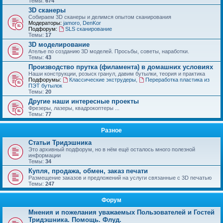
Темы:
674
3D сканеры
Собираем 3D сканеры и делимся опытом сканирования
Модераторы:
jamoro
,
DenKor
Подфорум:
SLS сканирование
Темы:
17
3D моделирование
Ателье по созданию 3D моделей. Просьбы, советы, наработки.
Темы:
43
Производство прутка (филамента) в домашних условиях
Наши конструкции, розыск гранул, давим бутылки, теория и практика
Подфорумы:
Классические экструдеры
,
Переработка пластика из
ПЭТ бутылок
Темы:
20
Другие наши интересные проекты
Фрезеры, лазеры, квадрокоптеры ...
Темы:
77
Разное
Статьи Тридэшника
Это архивный подфорум, но в нём ещё осталось много полезной
информации
Темы:
34
Купля, продажа, обмен, заказ печати
Размещение заказов и предложений на услуги связанные с 3D печатью
Темы:
247
Форум
Мнения и пожелания уважаемых Пользователей и Гостей
Тридэшника. Помощь. Флуд.