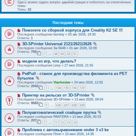
Здесь можно задать вопрос администрации и поболтать на отвлечённые
темы
Темы:
22
Последние темы
Помогите со сборкой корпуса для Creality K2 SE !!!
Последнее сообщение
borskiy
«
03 авг 2026, 19:30
Ответы:
1
3D-SPrinter Universal 2121/2621/2626
Последнее сообщение
3a-5648
«
01 авг 2026, 02:08
Ответы:
750
1
48
49
50
51
…
модели из игр, что делать?
Последнее сообщение
Lirey
«
27 июл 2026, 21:55
PetPull - cтанок для производства филамента из PET
бутылок
Последнее сообщение
Viacheslav
«
24 июл 2026, 12:55
Ответы:
2042
1
134
135
136
137
…
Принтер на рельсах от 3D-SPrinter
Последнее сообщение
3D-SPrinter
«
13 июл 2026, 09:04
Ответы:
9582
1
636
637
638
639
…
Полуавтоматический спайщик прутка
Последнее сообщение
PANTERA
«
13 июл 2026, 00:33
Ответы:
207
1
11
12
13
14
…
Проблема с автовыравниваем ender 3 v3 ke
Последнее сообщение
Пппп
«
10 июл 2026, 14:38