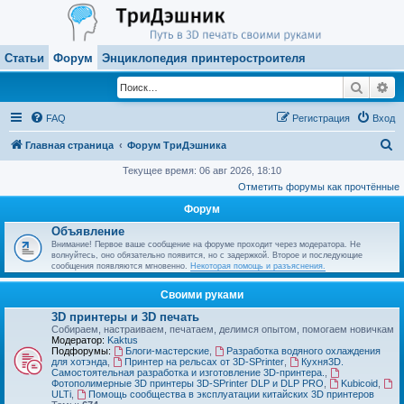
Статьи
Форум
Энциклопедия принтеростроителя
Поиск
Ра
FAQ
Регистрация
Вход
П
Главная страница
Форум ТриДэшника
о
Текущее время: 06 авг 2026, 18:10
Отметить форумы как прочтённые
и
Форум
с
Объявление
к
Внимание! Первое ваше сообщение на форуме проходит через модератора. Не
волнуйтесь, оно обязательно появится, но с задержкой. Второе и последующие
сообщения появляются мгновенно.
Некоторая помощь и разъяснения.
Своими руками
3D принтеры и 3D печать
Собираем, настраиваем, печатаем, делимся опытом, помогаем новичкам
Модератор:
Kaktus
Подфорумы:
Блоги-мастерские
,
Разработка водяного охлаждения
для хотэнда
,
Принтер на рельсах от 3D-SPrinter
,
Кухня3D.
Самостоятельная разработка и изготовление 3D-принтера.
,
Фотополимерные 3D принтеры 3D-SPrinter DLP и DLP PRO
,
Kubicoid
,
ULTi
,
Помощь сообщества в эксплуатации китайских 3D принтеров