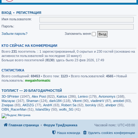
ВХОД
•
РЕГИСТРАЦИЯ
Имя пользователя:
Пароль:
Забыли пароль?
Запомнить меня
КТО СЕЙЧАС НА КОНФЕРЕНЦИИ
Всего
231
посетитель :: 1 зарегистрированный, 0 скрытых и 230 гостей (основано на
активности пользователей за последние 10 минут)
Больше всего посетителей (
8130
) здесь было 23 фев 2026, 17:49
СТАТИСТИКА
Всего сообщений:
69453
• Всего тем:
1123
• Всего пользователей:
4565
• Новый
пользователь:
megainformatic
ТОПЛИСТ — 20 БЛАГОДАРНОСТЕЙ
3D-SPrinter
(1047),
Alex Post
(822),
Kaktus
(286),
Lenivo
(179),
Avtonomys
(168),
Mazayac
(167),
Shaman
(124),
dark184
(118),
Vikent
(90),
vladimirV
(87),
antobel
(83),
Zneipas
(83),
AKDZG
(77),
AndrK
(63),
Robert Sa
(62),
borskiy
(62),
ahelper
(55),
OBN_RacerMan
(51),
IslandSky
(50),
wolfs_SG
(41)
Главная страница
Форум ТриДэшника
Часовой пояс:
UTC+03:00
Наша команда
Удалить cookies конференции