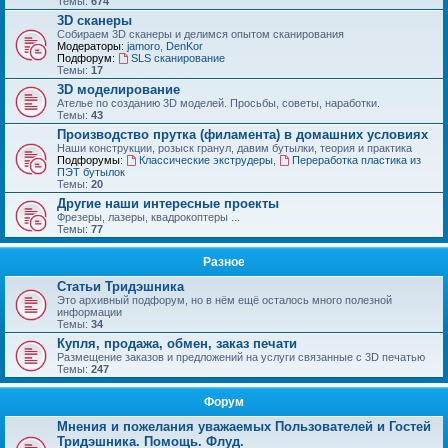
Темы:
674
3D сканеры
Собираем 3D сканеры и делимся опытом сканирования
Модераторы:
jamoro
,
DenKor
Подфорум:
SLS сканирование
Темы:
17
3D моделирование
Ателье по созданию 3D моделей. Просьбы, советы, наработки.
Темы:
43
Производство прутка (филамента) в домашних условиях
Наши конструкции, розыск гранул, давим бутылки, теория и практика
Подфорумы:
Классические экструдеры
,
Переработка пластика из
ПЭТ бутылок
Темы:
20
Другие наши интересные проекты
Фрезеры, лазеры, квадрокоптеры ...
Темы:
77
Разное
Статьи Тридэшника
Это архивный подфорум, но в нём ещё осталось много полезной
информации
Темы:
34
Купля, продажа, обмен, заказ печати
Размещение заказов и предложений на услуги связанные с 3D печатью
Темы:
247
Форум
Мнения и пожелания уважаемых Пользователей и Гостей
Тридэшника. Помощь. Флуд.