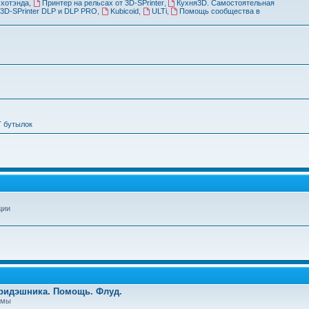
 хотэнда
,
Принтер на рельсах от 3D-SPrinter
,
Кухня3D. Самостоятельная
3D-SPrinter DLP и DLP PRO
,
Kubicoid
,
ULTi
,
Помощь сообщества в
Т бутылок
ции
Тридэшника. Помощь. Флуд.
емы