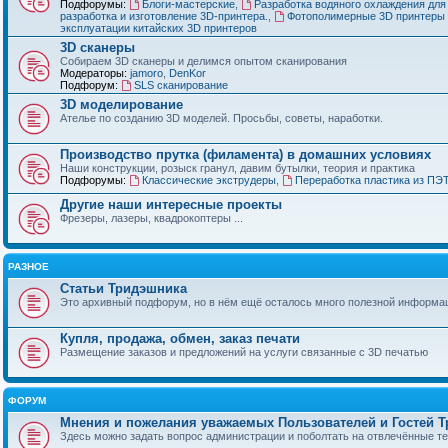
Подфорумы:
Блоги-мастерские
,
Разработка водяного охлаждения для
разработка и изготовление 3D-принтера.
,
Фотополимерные 3D принтеры 
эксплуатации китайских 3D принтеров
3D сканеры
Собираем 3D сканеры и делимся опытом сканирования
Модераторы:
jamoro
,
DenKor
Подфорум:
SLS сканирование
3D моделирование
Ателье по созданию 3D моделей. Просьбы, советы, наработки.
Производство прутка (филамента) в домашних условиях
Наши конструкции, розыск гранул, давим бутылки, теория и практика
Подфорумы:
Классические экструдеры
,
Переработка пластика из ПЭ
Другие наши интересные проекты
Фрезеры, лазеры, квадрокоптеры ...
РАЗНОЕ
Статьи Тридэшника
Это архивный подфорум, но в нём ещё осталось много полезной информа
Купля, продажа, обмен, заказ печати
Размещение заказов и предложений на услуги связанные с 3D печатью
ФОРУМ
Мнения и пожелания уважаемых Пользователей и Гостей 
Здесь можно задать вопрос администрации и поболтать на отвлечённые т