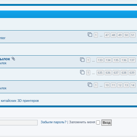
1
47
48
49
50
51
…
nter
тылок
1
133
134
135
136
137
…
ылок
1
635
636
637
638
639
…
1
10
11
12
13
14
…
ылок
 китайских 3D принтеров
Забыли пароль?
|
Запомнить меня