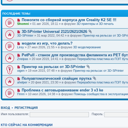
ПОСЛЕДНИЕ ТЕМЫ
Помогите со сборкой корпуса для Creality K2 SE !!!
Shomni
» 01 авг 2026, 18:11 » в форуме
3D принтеры и 3D печать
3D-SPrinter Universal 2121/2621/2626
3D-SPrinter
» 31 мар 2022, 04:42 » в форуме
Принтер на рельсах от 3D-SPri
модели из игр, что делать?
Lirey
» 27 июл 2026, 21:55 » в форуме
3D моделирование
PetPull - cтанок для производства филамента из PET бу
Zneipas
» 20 ноя 2019, 14:41 » в форуме
Переработка пластика из ПЭТ бут
Принтер на рельсах от 3D-SPrinter
oigen
» 19 ноя 2015, 07:48 » в форуме
Принтер на рельсах от 3D-SPrinter
Полуавтоматический спайщик прутка
ahelper
» 20 фев 2021, 23:30 » в форуме
Переработка пластика из ПЭТ бут
Проблема с автовыравниваем ender 3 v3 ke
Пппп
» 10 июл 2026, 14:38 » в форуме
Помощь сообщества в эксплуатации
ВХОД
•
РЕГИСТРАЦИЯ
Имя пользователя:
Пароль:
КТО СЕЙЧАС НА КОНФЕРЕНЦИИ