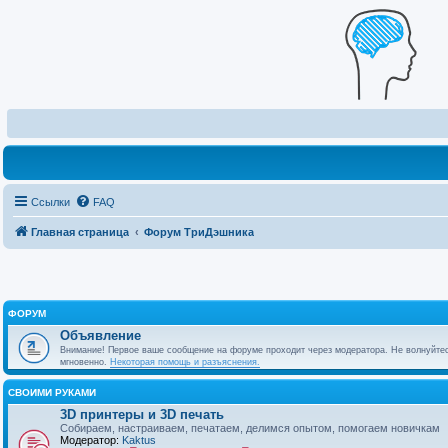
Ссылки
FAQ
Главная страница
Форум ТриДэшника
ФОРУМ
Объявление
Внимание! Первое ваше сообщение на форуме проходит через модератора. Не волнуйтес
мгновенно.
Некоторая помощь и разъяснения.
СВОИМИ РУКАМИ
3D принтеры и 3D печать
Собираем, настраиваем, печатаем, делимся опытом, помогаем новичкам
Модератор:
Kaktus