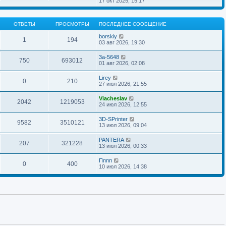
17 окт 2025, 15:17
н
о
д
о
р
и
б
н
с
е
ю
щ
е
л
й
е
м
ОТВЕТЫ
ПРОСМОТРЫ
ПОСЛЕДНЕЕ СООБЩЕНИЕ
е
т
н
у
д
и
и
с
borskiy
н
к
1
194
ю
о
03 авг 2026, 19:30
е
п
о
м
о
б
у
с
3a-5648
щ
750
693012
с
л
01 авг 2026, 02:08
е
о
е
н
о
д
Lirey
и
б
н
0
210
27 июл 2026, 21:55
ю
щ
е
е
м
н
у
Viacheslav
2042
1219053
и
с
24 июл 2026, 12:55
ю
о
о
3D-SPrinter
б
9582
3510121
13 июл 2026, 09:04
щ
е
н
PANTERA
207
321228
и
13 июл 2026, 00:33
ю
Пппп
0
400
10 июл 2026, 14:38