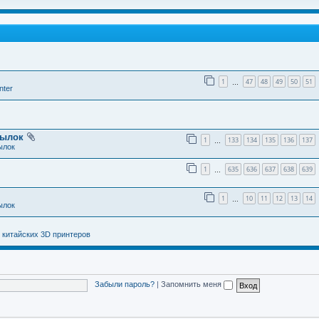
1
47
48
49
50
51
…
nter
тылок
1
133
134
135
136
137
…
ылок
1
635
636
637
638
639
…
1
10
11
12
13
14
…
ылок
 китайских 3D принтеров
Забыли пароль?
|
Запомнить меня