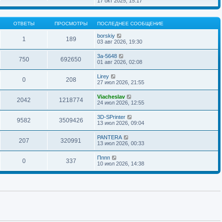
17 окт 2025, 15:17
н
о
д
о
р
и
б
н
с
е
ю
щ
е
л
й
е
м
ОТВЕТЫ
ПРОСМОТРЫ
ПОСЛЕДНЕЕ СООБЩЕНИЕ
е
т
н
у
д
и
и
с
borskiy
н
к
1
189
ю
о
03 авг 2026, 19:30
е
п
о
м
о
б
у
с
3a-5648
щ
750
692650
с
л
01 авг 2026, 02:08
е
о
е
н
о
д
Lirey
и
б
н
0
208
27 июл 2026, 21:55
ю
щ
е
е
м
н
у
Viacheslav
2042
1218774
и
с
24 июл 2026, 12:55
ю
о
о
3D-SPrinter
б
9582
3509426
13 июл 2026, 09:04
щ
е
н
PANTERA
207
320991
и
13 июл 2026, 00:33
ю
Пппп
0
337
10 июл 2026, 14:38