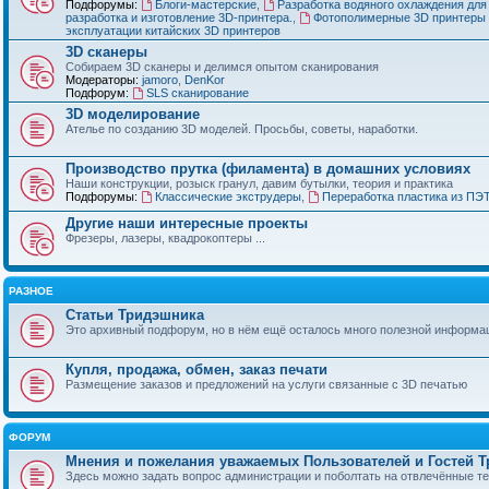
Подфорумы:
Блоги-мастерские
,
Разработка водяного охлаждения для
разработка и изготовление 3D-принтера.
,
Фотополимерные 3D принтеры 
эксплуатации китайских 3D принтеров
3D сканеры
Собираем 3D сканеры и делимся опытом сканирования
Модераторы:
jamoro
,
DenKor
Подфорум:
SLS сканирование
3D моделирование
Ателье по созданию 3D моделей. Просьбы, советы, наработки.
Производство прутка (филамента) в домашних условиях
Наши конструкции, розыск гранул, давим бутылки, теория и практика
Подфорумы:
Классические экструдеры
,
Переработка пластика из ПЭ
Другие наши интересные проекты
Фрезеры, лазеры, квадрокоптеры ...
РАЗНОЕ
Статьи Тридэшника
Это архивный подфорум, но в нём ещё осталось много полезной информа
Купля, продажа, обмен, заказ печати
Размещение заказов и предложений на услуги связанные с 3D печатью
ФОРУМ
Мнения и пожелания уважаемых Пользователей и Гостей 
Здесь можно задать вопрос администрации и поболтать на отвлечённые т