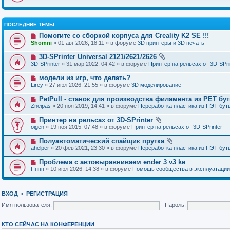
ПОСЛЕДНИЕ ТЕМЫ
Помогите со сборкой корпуса для Creality K2 SE !!!
Shomni
» 01 авг 2026, 18:11 » в форуме
3D принтеры и 3D печать
3D-SPrinter Universal 2121/2621/2626
3D-SPrinter
» 31 мар 2022, 04:42 » в форуме
Принтер на рельсах от 3D-SPri
модели из игр, что делать?
Lirey
» 27 июл 2026, 21:55 » в форуме
3D моделирование
PetPull - cтанок для производства филамента из PET бу
Zneipas
» 20 ноя 2019, 14:41 » в форуме
Переработка пластика из ПЭТ бут
Принтер на рельсах от 3D-SPrinter
oigen
» 19 ноя 2015, 07:48 » в форуме
Принтер на рельсах от 3D-SPrinter
Полуавтоматический спайщик прутка
ahelper
» 20 фев 2021, 23:30 » в форуме
Переработка пластика из ПЭТ бут
Проблема с автовыравниваем ender 3 v3 ke
Пппп
» 10 июл 2026, 14:38 » в форуме
Помощь сообщества в эксплуатации
ВХОД
•
РЕГИСТРАЦИЯ
Имя пользователя:
Пароль:
КТО СЕЙЧАС НА КОНФЕРЕНЦИИ