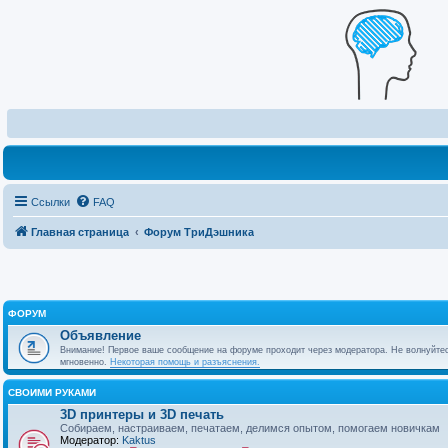
Ссылки
FAQ
Главная страница
Форум ТриДэшника
ФОРУМ
Объявление
Внимание! Первое ваше сообщение на форуме проходит через модератора. Не волнуйтес
мгновенно.
Некоторая помощь и разъяснения.
СВОИМИ РУКАМИ
3D принтеры и 3D печать
Собираем, настраиваем, печатаем, делимся опытом, помогаем новичкам
Модератор:
Kaktus