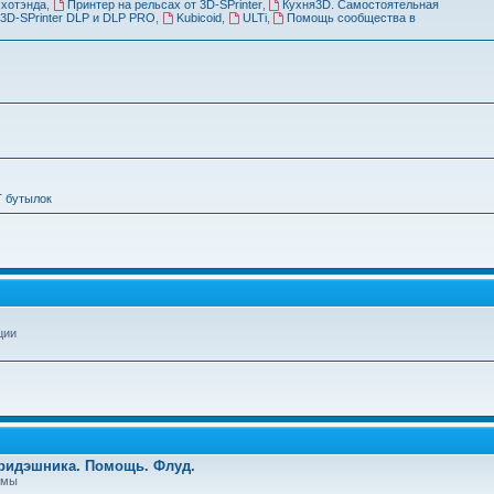
 хотэнда
,
Принтер на рельсах от 3D-SPrinter
,
Кухня3D. Самостоятельная
3D-SPrinter DLP и DLP PRO
,
Kubicoid
,
ULTi
,
Помощь сообщества в
Т бутылок
ции
Тридэшника. Помощь. Флуд.
емы