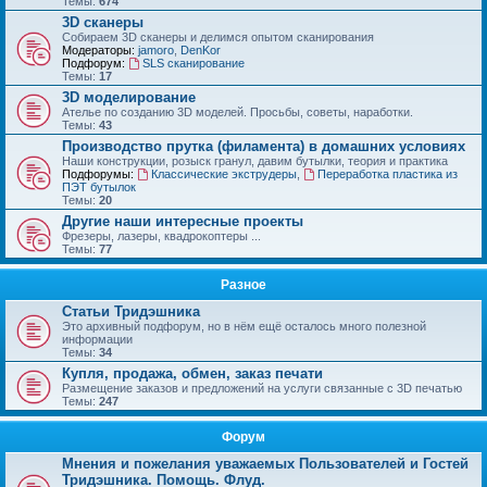
Темы:
674
3D сканеры
Собираем 3D сканеры и делимся опытом сканирования
Модераторы:
jamoro
,
DenKor
Подфорум:
SLS сканирование
Темы:
17
3D моделирование
Ателье по созданию 3D моделей. Просьбы, советы, наработки.
Темы:
43
Производство прутка (филамента) в домашних условиях
Наши конструкции, розыск гранул, давим бутылки, теория и практика
Подфорумы:
Классические экструдеры
,
Переработка пластика из
ПЭТ бутылок
Темы:
20
Другие наши интересные проекты
Фрезеры, лазеры, квадрокоптеры ...
Темы:
77
Разное
Статьи Тридэшника
Это архивный подфорум, но в нём ещё осталось много полезной
информации
Темы:
34
Купля, продажа, обмен, заказ печати
Размещение заказов и предложений на услуги связанные с 3D печатью
Темы:
247
Форум
Мнения и пожелания уважаемых Пользователей и Гостей
Тридэшника. Помощь. Флуд.