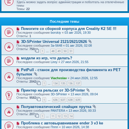
Здесь можно задать вопрос администрации и поболтать на отвлечённые
темы
Темы:
22
Последние темы
Помогите со сборкой корпуса для Creality K2 SE !!!
Последнее сообщение
borskiy
«
03 авг 2026, 19:30
Ответы:
1
3D-SPrinter Universal 2121/2621/2626
Последнее сообщение
3a-5648
«
01 авг 2026, 02:08
Ответы:
750
1
48
49
50
51
…
модели из игр, что делать?
Последнее сообщение
Lirey
«
27 июл 2026, 21:55
PetPull - cтанок для производства филамента из PET
бутылок
Последнее сообщение
Viacheslav
«
24 июл 2026, 12:55
Ответы:
2042
1
134
135
136
137
…
Принтер на рельсах от 3D-SPrinter
Последнее сообщение
3D-SPrinter
«
13 июл 2026, 09:04
Ответы:
9582
1
636
637
638
639
…
Полуавтоматический спайщик прутка
Последнее сообщение
PANTERA
«
13 июл 2026, 00:33
Ответы:
207
1
11
12
13
14
…
Проблема с автовыравниваем ender 3 v3 ke
Последнее сообщение
Пппп
«
10 июл 2026, 14:38