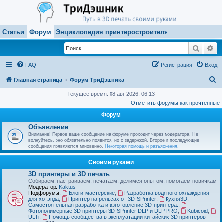
Статьи
Форум
Энциклопедия принтеростроителя
Поиск
Ра
FAQ
Регистрация
Вход
П
Главная страница
Форум ТриДэшника
о
Текущее время: 08 авг 2026, 06:13
Отметить форумы как прочтённые
и
Форум
с
Объявление
к
Внимание! Первое ваше сообщение на форуме проходит через модератора. Не
волнуйтесь, оно обязательно появится, но с задержкой. Второе и последующие
сообщения появляются мгновенно.
Некоторая помощь и разъяснения.
Своими руками
3D принтеры и 3D печать
Собираем, настраиваем, печатаем, делимся опытом, помогаем новичкам
Модератор:
Kaktus
Подфорумы:
Блоги-мастерские
,
Разработка водяного охлаждения
для хотэнда
,
Принтер на рельсах от 3D-SPrinter
,
Кухня3D.
Самостоятельная разработка и изготовление 3D-принтера.
,
Фотополимерные 3D принтеры 3D-SPrinter DLP и DLP PRO
,
Kubicoid
,
ULTi
,
Помощь сообщества в эксплуатации китайских 3D принтеров