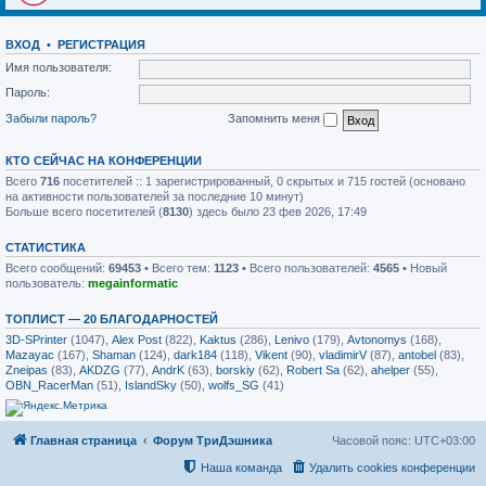
ВХОД
•
РЕГИСТРАЦИЯ
Имя пользователя:
Пароль:
Забыли пароль?
Запомнить меня
КТО СЕЙЧАС НА КОНФЕРЕНЦИИ
Всего
716
посетителей :: 1 зарегистрированный, 0 скрытых и 715 гостей (основано
на активности пользователей за последние 10 минут)
Больше всего посетителей (
8130
) здесь было 23 фев 2026, 17:49
СТАТИСТИКА
Всего сообщений:
69453
• Всего тем:
1123
• Всего пользователей:
4565
• Новый
пользователь:
megainformatic
ТОПЛИСТ — 20 БЛАГОДАРНОСТЕЙ
3D-SPrinter
(1047),
Alex Post
(822),
Kaktus
(286),
Lenivo
(179),
Avtonomys
(168),
Mazayac
(167),
Shaman
(124),
dark184
(118),
Vikent
(90),
vladimirV
(87),
antobel
(83),
Zneipas
(83),
AKDZG
(77),
AndrK
(63),
borskiy
(62),
Robert Sa
(62),
ahelper
(55),
OBN_RacerMan
(51),
IslandSky
(50),
wolfs_SG
(41)
Главная страница
Форум ТриДэшника
Часовой пояс:
UTC+03:00
Наша команда
Удалить cookies конференции